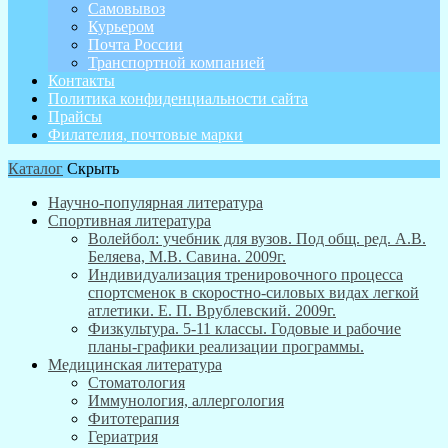
Самовывоз
Курьером
Почта России
Транспортной компанией
Контакты
Политика конфиденциальности сайта
Прайсы
Филателия, почтовые марки
Каталог
Скрыть
Научно-популярная литература
Спортивная литература
Волейбол: учебник для вузов. Под общ. ред. А.В.
Беляева, М.В. Савина. 2009г.
Индивидуализация тренировочного процесса
спортсменок в скоростно-силовых видах легкой
атлетики. Е. П. Врублевский. 2009г.
Физкультура. 5-11 классы. Годовые и рабочие
планы-графики реализации программы.
Медицинская литература
Стоматология
Иммунология, аллергология
Фитотерапия
Гериатрия