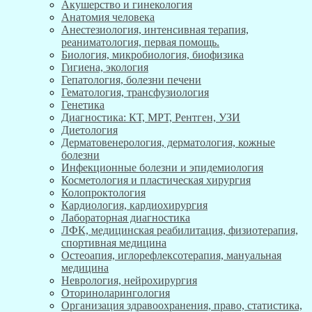
Акушерство и гинекология
Анатомия человека
Анестезиология, интенсивная терапия,
реаниматология, первая помощь.
Биология, микробиология, биофизика
Гигиена, экология
Гепатология, болезни печени
Гематология, трансфузиология
Генетика
Диагностика: КТ, МРТ, Рентген, УЗИ
Диетология
Дерматовенерология, дерматология, кожные
болезни
Инфекционные болезни и эпидемиология
Косметология и пластическая хирургия
Колопроктология
Кардиология, кардиохирургия
Лабораторная диагностика
ЛФК, медицинская реабилитация, физиотерапия,
спортивная медицина
Остеоапия, иглорефлексотерапия, мануальная
медицина
Неврология, нейрохирургия
Оториноларингология
Организация здравоохранения, право, статистика,