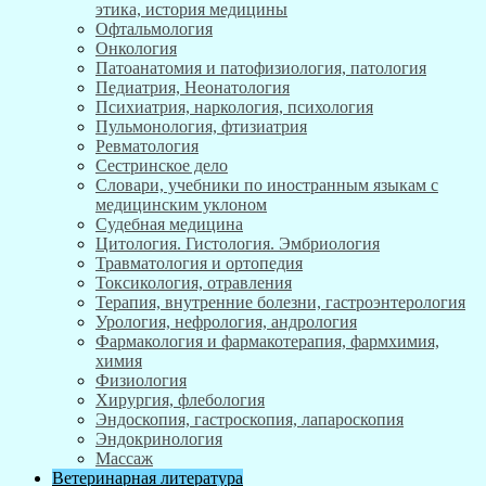
этика, история медицины
Офтальмология
Онкология
Патоанатомия и патофизиология, патология
Педиатрия, Неонатология
Психиатрия, наркология, психология
Пульмонология, фтизиатрия
Ревматология
Сестринское дело
Словари, учебники по иностранным языкам с
медицинским уклоном
Судебная медицина
Цитология. Гистология. Эмбриология
Травматология и ортопедия
Токсикология, отравления
Терапия, внутренние болезни, гастроэнтерология
Урология, нефрология, андрология
Фармакология и фармакотерапия, фармхимия,
химия
Физиология
Хирургия, флебология
Эндоскопия, гастроскопия, лапароскопия
Эндокринология
Массаж
Ветеринарная литература