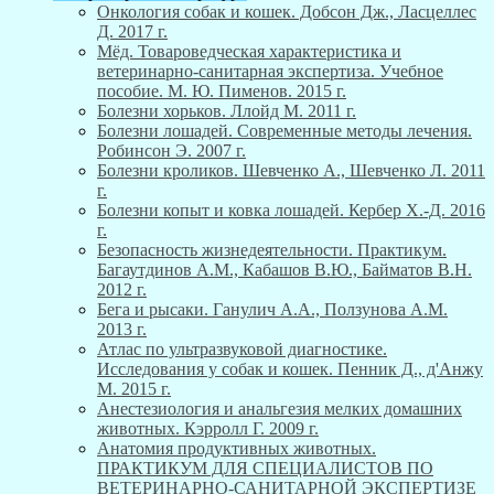
Онкология собак и кошек. Добсон Дж., Ласцеллес
Д. 2017 г.
Мёд. Товароведческая характеристика и
ветеринарно-санитарная экспертиза. Учебное
пособие. М. Ю. Пименов. 2015 г.
Болезни хорьков. Ллойд М. 2011 г.
Болезни лошадей. Современные методы лечения.
Робинсон Э. 2007 г.
Болезни кроликов. Шевченко А., Шевченко Л. 2011
г.
Болезни копыт и ковка лошадей. Кербер Х.-Д. 2016
г.
Безопасность жизнедеятельности. Практикум.
Багаутдинов А.М., Кабашов В.Ю., Байматов В.Н.
2012 г.
Бега и рысаки. Ганулич А.А., Ползунова А.М.
2013 г.
Атлас по ультразвуковой диагностике.
Исследования у собак и кошек. Пенник Д., д'Анжу
М. 2015 г.
Анестезиология и анальгезия мелких домашних
животных. Кэрролл Г. 2009 г.
Анатомия продуктивных животных.
ПРАКТИКУМ ДЛЯ СПЕЦИАЛИСТОВ ПО
ВЕТЕРИНАРНО-САНИТАРНОЙ ЭКСПЕРТИЗЕ