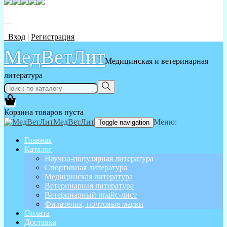
__
Вход
|
Регистрация
МедВетЛит
Медицинская и ветеринарная
литература
Корзина товаров пуста
МедВетЛит
Меню:
Toggle navigation
Главная
Каталог
Научно-популярная литература
Спортивная литература
Медицинская литература
Ветеринарная литература
Ветеринарный прайс-лист
Филателия, почтовые марки
Оплата
Доставка