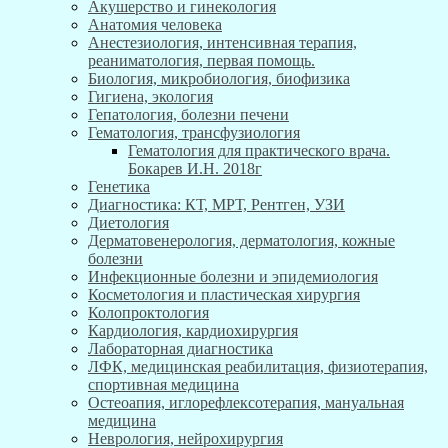
Акушерство и гинекология
Анатомия человека
Анестезиология, интенсивная терапия,
реаниматология, первая помощь.
Биология, микробиология, биофизика
Гигиена, экология
Гепатология, болезни печени
Гематология, трансфузиология
Гематология для практического врача.
Бокарев И.Н. 2018г
Генетика
Диагностика: КТ, МРТ, Рентген, УЗИ
Диетология
Дерматовенерология, дерматология, кожные
болезни
Инфекционные болезни и эпидемиология
Косметология и пластическая хирургия
Колопроктология
Кардиология, кардиохирургия
Лабораторная диагностика
ЛФК, медицинская реабилитация, физиотерапия,
спортивная медицина
Остеоапия, иглорефлексотерапия, мануальная
медицина
Неврология, нейрохирургия