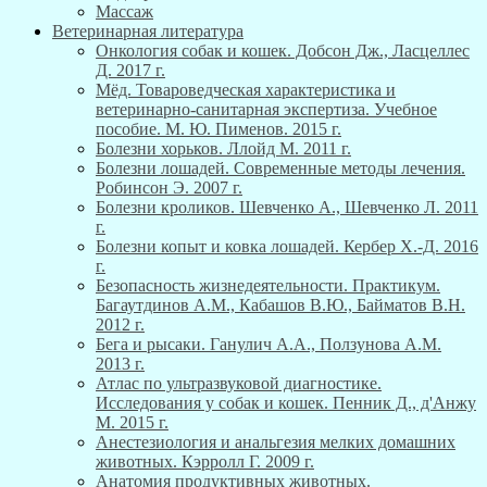
Массаж
Ветеринарная литература
Онкология собак и кошек. Добсон Дж., Ласцеллес
Д. 2017 г.
Мёд. Товароведческая характеристика и
ветеринарно-санитарная экспертиза. Учебное
пособие. М. Ю. Пименов. 2015 г.
Болезни хорьков. Ллойд М. 2011 г.
Болезни лошадей. Современные методы лечения.
Робинсон Э. 2007 г.
Болезни кроликов. Шевченко А., Шевченко Л. 2011
г.
Болезни копыт и ковка лошадей. Кербер Х.-Д. 2016
г.
Безопасность жизнедеятельности. Практикум.
Багаутдинов А.М., Кабашов В.Ю., Байматов В.Н.
2012 г.
Бега и рысаки. Ганулич А.А., Ползунова А.М.
2013 г.
Атлас по ультразвуковой диагностике.
Исследования у собак и кошек. Пенник Д., д'Анжу
М. 2015 г.
Анестезиология и анальгезия мелких домашних
животных. Кэрролл Г. 2009 г.
Анатомия продуктивных животных.