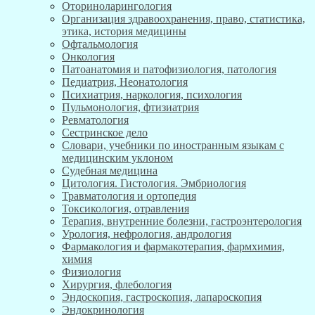
Оториноларингология
Организация здравоохранения, право, статистика,
этика, история медицины
Офтальмология
Онкология
Патоанатомия и патофизиология, патология
Педиатрия, Неонатология
Психиатрия, наркология, психология
Пульмонология, фтизиатрия
Ревматология
Сестринское дело
Словари, учебники по иностранным языкам с
медицинским уклоном
Судебная медицина
Цитология. Гистология. Эмбриология
Травматология и ортопедия
Токсикология, отравления
Терапия, внутренние болезни, гастроэнтерология
Урология, нефрология, андрология
Фармакология и фармакотерапия, фармхимия,
химия
Физиология
Хирургия, флебология
Эндоскопия, гастроскопия, лапароскопия
Эндокринология