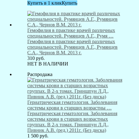
Купить в 1 клик
Купить
Гемофилия в практике врачей различных
специальностей. Румянцев А.Г., Румя …
Гемофилия в практике врачей различных
специальностей. Румянцев А.Г., Румянцев
С.А., Чернов В.М. 2013 г.
310
руб.
НЕТ В НАЛИЧИИ
Распродажа
Гериатрическая гематология. Заболевания
системы крови в старших возрастны …
Гериатрическая гематология. Заболевания
системы крови в старших возрастных
группах. В 2-х томах. Гриншпун Л.Д.,
Пивник А.В. (ред.) 2011г. (Без диска)
1 500
руб.