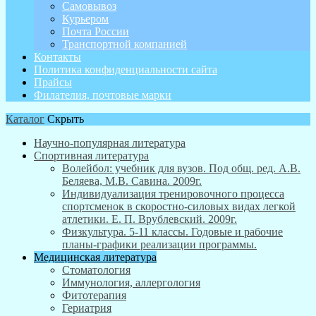
Самовывоз
Курьером
Почта России
Транспортной компанией
Контакты
Политика конфиденциальности сайта
Прайсы
Филателия, почтовые марки
Каталог
Скрыть
Научно-популярная литература
Спортивная литература
Волейбол: учебник для вузов. Под общ. ред. А.В.
Беляева, М.В. Савина. 2009г.
Индивидуализация тренировочного процесса
спортсменок в скоростно-силовых видах легкой
атлетики. Е. П. Врублевский. 2009г.
Физкультура. 5-11 классы. Годовые и рабочие
планы-графики реализации программы.
Медицинская литература
Стоматология
Иммунология, аллергология
Фитотерапия
Гериатрия