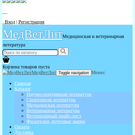
__
Вход
|
Регистрация
МедВетЛит
Медицинская и ветеринарная
литература
Корзина товаров пуста
МедВетЛит
Меню:
Toggle navigation
Главная
Каталог
Научно-популярная литература
Спортивная литература
Медицинская литература
Ветеринарная литература
Ветеринарный прайс-лист
Филателия, почтовые марки
Оплата
Доставка