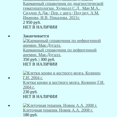
Карманный справочник по диагностической
гематопатологии. Худнолл С.Д., Мач М.А.,
Сиддон А.Дж.; Пер. с англ.; Под ред. А.М.
Иванова, И.В. Пикалова. 2021г.
2 950
руб.
НЕТ В НАЛИЧИИ
Заканчивается
Карманный справочник по нефрогенной
анемии. Мак-Дугалл.
350
руб.
|
300
руб.
НЕТ В НАЛИЧИИ
Клетки крови и костного мозга. Козинец Г.И.
2004 г.
230
руб.
НЕТ В НАЛИЧИИ
Клеточная терапия. Новик А.А. 2008 г.
180
руб.