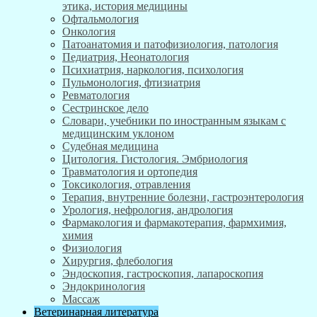
этика, история медицины
Офтальмология
Онкология
Патоанатомия и патофизиология, патология
Педиатрия, Неонатология
Психиатрия, наркология, психология
Пульмонология, фтизиатрия
Ревматология
Сестринское дело
Словари, учебники по иностранным языкам с
медицинским уклоном
Судебная медицина
Цитология. Гистология. Эмбриология
Травматология и ортопедия
Токсикология, отравления
Терапия, внутренние болезни, гастроэнтерология
Урология, нефрология, андрология
Фармакология и фармакотерапия, фармхимия,
химия
Физиология
Хирургия, флебология
Эндоскопия, гастроскопия, лапароскопия
Эндокринология
Массаж
Ветеринарная литература