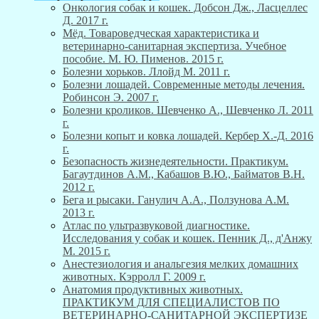
Онкология собак и кошек. Добсон Дж., Ласцеллес
Д. 2017 г.
Мёд. Товароведческая характеристика и
ветеринарно-санитарная экспертиза. Учебное
пособие. М. Ю. Пименов. 2015 г.
Болезни хорьков. Ллойд М. 2011 г.
Болезни лошадей. Современные методы лечения.
Робинсон Э. 2007 г.
Болезни кроликов. Шевченко А., Шевченко Л. 2011
г.
Болезни копыт и ковка лошадей. Кербер Х.-Д. 2016
г.
Безопасность жизнедеятельности. Практикум.
Багаутдинов А.М., Кабашов В.Ю., Байматов В.Н.
2012 г.
Бега и рысаки. Ганулич А.А., Ползунова А.М.
2013 г.
Атлас по ультразвуковой диагностике.
Исследования у собак и кошек. Пенник Д., д'Анжу
М. 2015 г.
Анестезиология и анальгезия мелких домашних
животных. Кэрролл Г. 2009 г.
Анатомия продуктивных животных.
ПРАКТИКУМ ДЛЯ СПЕЦИАЛИСТОВ ПО
ВЕТЕРИНАРНО-САНИТАРНОЙ ЭКСПЕРТИЗЕ