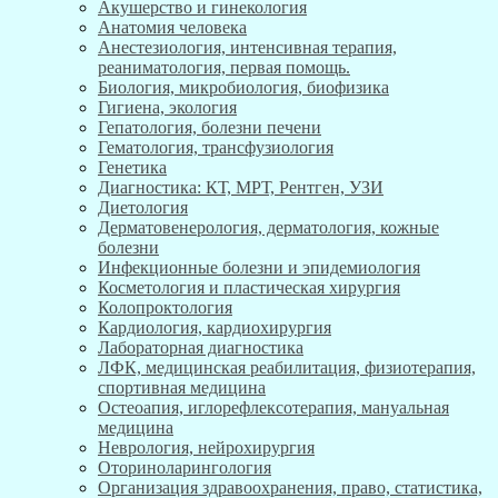
Акушерство и гинекология
Анатомия человека
Анестезиология, интенсивная терапия,
реаниматология, первая помощь.
Биология, микробиология, биофизика
Гигиена, экология
Гепатология, болезни печени
Гематология, трансфузиология
Генетика
Диагностика: КТ, МРТ, Рентген, УЗИ
Диетология
Дерматовенерология, дерматология, кожные
болезни
Инфекционные болезни и эпидемиология
Косметология и пластическая хирургия
Колопроктология
Кардиология, кардиохирургия
Лабораторная диагностика
ЛФК, медицинская реабилитация, физиотерапия,
спортивная медицина
Остеоапия, иглорефлексотерапия, мануальная
медицина
Неврология, нейрохирургия
Оториноларингология
Организация здравоохранения, право, статистика,