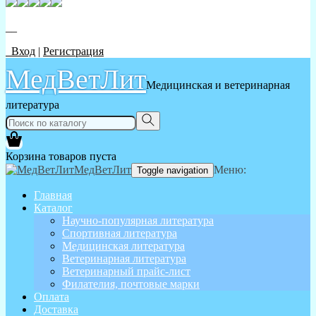
__
Вход
|
Регистрация
МедВетЛит
Медицинская и ветеринарная
литература
Корзина товаров пуста
МедВетЛит
Меню:
Toggle navigation
Главная
Каталог
Научно-популярная литература
Спортивная литература
Медицинская литература
Ветеринарная литература
Ветеринарный прайс-лист
Филателия, почтовые марки
Оплата
Доставка