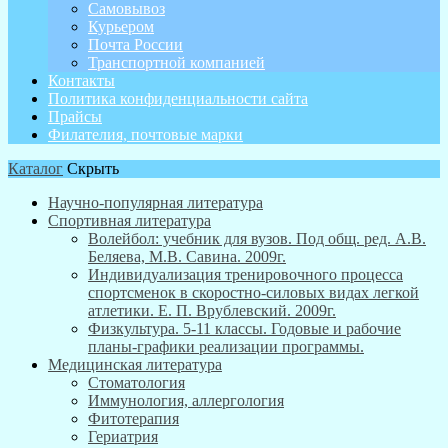
Самовывоз
Курьером
Почта России
Транспортной компанией
Контакты
Политика конфиденциальности сайта
Прайсы
Филателия, почтовые марки
Каталог
Скрыть
Научно-популярная литература
Спортивная литература
Волейбол: учебник для вузов. Под общ. ред. А.В.
Беляева, М.В. Савина. 2009г.
Индивидуализация тренировочного процесса
спортсменок в скоростно-силовых видах легкой
атлетики. Е. П. Врублевский. 2009г.
Физкультура. 5-11 классы. Годовые и рабочие
планы-графики реализации программы.
Медицинская литература
Стоматология
Иммунология, аллергология
Фитотерапия
Гериатрия