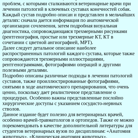
проблем, с которыми сталкиваются ветеринарные врачи при
лечении патологий в ключевых суставах конечностей собак.
Каждый сустав подробно описан и представлен в мельчайших
деталях: сначала дается информация по анатомической
организации сочленения, затем подробная визуальная
диагностика, сопровождающаяся трехмерными рисунками
(рентгенография, простые или трехмерные КТ, КТ в
сочетании с цветной ангиографией, МРТ).
Далее следует детальное описание наиболее
распространенных патологий каждого сустава, которые также
сопровождаются трехмерными иллюстрациями,
рентгенограммами, фотографиями операций и другими
полезными деталями.
Подробно описаны различные подходы в лечении патологий
суставов, также проиллюстрированные фотографиями,
снятыми в ходе анатомического препарирования, что очень
ценно, поскольку дает реалистичное представление о
процедурах. Особенно важны представленные послойно
хирургические доступы с указанием сосудисто-нервных
стволов.
Данное издание будет полезно для ветеринарных врачей,
особенно врачей-травматологов и ортопедов. Также ее можно
порекомендовать в качестве дополнительной литературы для
студентов ветеринарных вузов по дисциплинам: «Анатомия
животных», «Клиническая анатомия животных»,