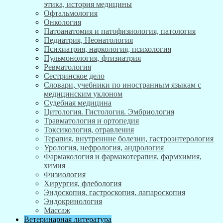
этика, история медицины
Офтальмология
Онкология
Патоанатомия и патофизиология, патология
Педиатрия, Неонатология
Психиатрия, наркология, психология
Пульмонология, фтизиатрия
Ревматология
Сестринское дело
Словари, учебники по иностранным языкам с
медицинским уклоном
Судебная медицина
Цитология. Гистология. Эмбриология
Травматология и ортопедия
Токсикология, отравления
Терапия, внутренние болезни, гастроэнтерология
Урология, нефрология, андрология
Фармакология и фармакотерапия, фармхимия,
химия
Физиология
Хирургия, флебология
Эндоскопия, гастроскопия, лапароскопия
Эндокринология
Массаж
Ветеринарная литература