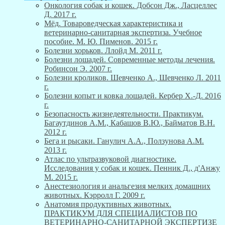
Онкология собак и кошек. Добсон Дж., Ласцеллес
Д. 2017 г.
Мёд. Товароведческая характеристика и
ветеринарно-санитарная экспертиза. Учебное
пособие. М. Ю. Пименов. 2015 г.
Болезни хорьков. Ллойд М. 2011 г.
Болезни лошадей. Современные методы лечения.
Робинсон Э. 2007 г.
Болезни кроликов. Шевченко А., Шевченко Л. 2011
г.
Болезни копыт и ковка лошадей. Кербер Х.-Д. 2016
г.
Безопасность жизнедеятельности. Практикум.
Багаутдинов А.М., Кабашов В.Ю., Байматов В.Н.
2012 г.
Бега и рысаки. Ганулич А.А., Ползунова А.М.
2013 г.
Атлас по ультразвуковой диагностике.
Исследования у собак и кошек. Пенник Д., д'Анжу
М. 2015 г.
Анестезиология и анальгезия мелких домашних
животных. Кэрролл Г. 2009 г.
Анатомия продуктивных животных.
ПРАКТИКУМ ДЛЯ СПЕЦИАЛИСТОВ ПО
ВЕТЕРИНАРНО-САНИТАРНОЙ ЭКСПЕРТИЗЕ