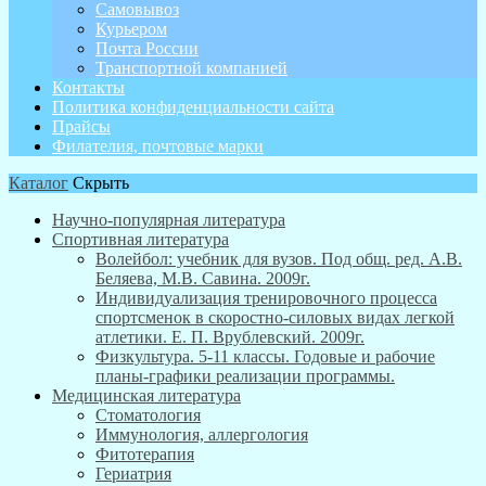
Самовывоз
Курьером
Почта России
Транспортной компанией
Контакты
Политика конфиденциальности сайта
Прайсы
Филателия, почтовые марки
Каталог
Скрыть
Научно-популярная литература
Спортивная литература
Волейбол: учебник для вузов. Под общ. ред. А.В.
Беляева, М.В. Савина. 2009г.
Индивидуализация тренировочного процесса
спортсменок в скоростно-силовых видах легкой
атлетики. Е. П. Врублевский. 2009г.
Физкультура. 5-11 классы. Годовые и рабочие
планы-графики реализации программы.
Медицинская литература
Стоматология
Иммунология, аллергология
Фитотерапия
Гериатрия