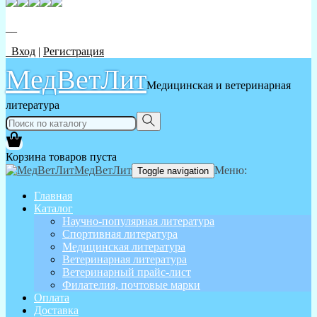
__
Вход
|
Регистрация
МедВетЛит
Медицинская и ветеринарная
литература
Корзина товаров пуста
МедВетЛит
Меню:
Toggle navigation
Главная
Каталог
Научно-популярная литература
Спортивная литература
Медицинская литература
Ветеринарная литература
Ветеринарный прайс-лист
Филателия, почтовые марки
Оплата
Доставка