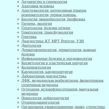
Акушерство и гинекология
Анатомия человека
Анестезиология, интенсивная терапия,
реаниматология, первая помощь.
Биология, микробиология, биофизика
Гигиена, экология
Гепатология, болезни печени
Гематология, трансфузиология
Генетика
Диагностика: КТ, МРТ, Рентген, УЗИ
Диетология
Дерматовенерология, дерматология, кожные
болезни
Инфекционные болезни и эпидемиология
Косметология и пластическая хирургия
Колопроктология
Кардиология, кардиохирургия
Лабораторная диагностика
ЛФК, медицинская реабилитация, физиотерапия,
спортивная медицина
Остеоапия, иглорефлексотерапия, мануальная
медицина
Неврология, нейрохирургия
Оториноларингология
Организация здравоохранения, право, статистика,