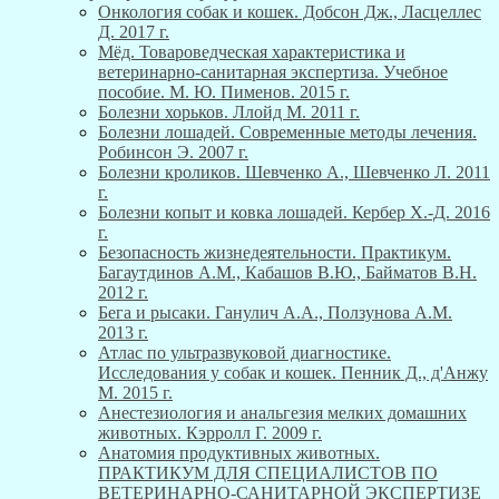
Онкология собак и кошек. Добсон Дж., Ласцеллес
Д. 2017 г.
Мёд. Товароведческая характеристика и
ветеринарно-санитарная экспертиза. Учебное
пособие. М. Ю. Пименов. 2015 г.
Болезни хорьков. Ллойд М. 2011 г.
Болезни лошадей. Современные методы лечения.
Робинсон Э. 2007 г.
Болезни кроликов. Шевченко А., Шевченко Л. 2011
г.
Болезни копыт и ковка лошадей. Кербер Х.-Д. 2016
г.
Безопасность жизнедеятельности. Практикум.
Багаутдинов А.М., Кабашов В.Ю., Байматов В.Н.
2012 г.
Бега и рысаки. Ганулич А.А., Ползунова А.М.
2013 г.
Атлас по ультразвуковой диагностике.
Исследования у собак и кошек. Пенник Д., д'Анжу
М. 2015 г.
Анестезиология и анальгезия мелких домашних
животных. Кэрролл Г. 2009 г.
Анатомия продуктивных животных.
ПРАКТИКУМ ДЛЯ СПЕЦИАЛИСТОВ ПО
ВЕТЕРИНАРНО-САНИТАРНОЙ ЭКСПЕРТИЗЕ