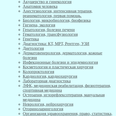
Акушерство и гинекология
Анатомия человека
Анестезиология, интенсивная терапия,
реаниматология, первая помощь.
Биология, микробиология, биофизика
Гигиена, экология
Гепатология, болезни печени
Гематология, трансфузиология
Генетика
Диагностика: КТ, МРТ, Рентген, УЗИ
Диетология
Дерматовенерология, дерматология, кожные
болезни
Инфекционные болезни и эпидемиология
Косметология и пластическая хирургия
Колопроктология
Кардиология, кардиохирургия
Лабораторная диагностика
ЛФК, медицинская реабилитация, физиотерапия,
спортивная медицина
Остеоапия, иглорефлексотерапия, мануальная
медицина
Неврология, нейрохирургия
Оториноларингология
Организация здравоохранения, право, статистика,