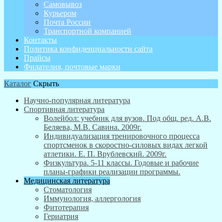
Самовывоз
Курьером
Почта России
Транспортной компанией
Контакты
Политика конфиденциальности сайта
Прайсы
Филателия, почтовые марки
Каталог
Скрыть
Научно-популярная литература
Спортивная литература
Волейбол: учебник для вузов. Под общ. ред. А.В.
Беляева, М.В. Савина. 2009г.
Индивидуализация тренировочного процесса
спортсменок в скоростно-силовых видах легкой
атлетики. Е. П. Врублевский. 2009г.
Физкультура. 5-11 классы. Годовые и рабочие
планы-графики реализации программы.
Медицинская литература
Стоматология
Иммунология, аллергология
Фитотерапия
Гериатрия