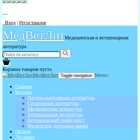
__
Вход
|
Регистрация
МедВетЛит
Медицинская и ветеринарная
литература
Корзина товаров пуста
МедВетЛит
Меню:
Toggle navigation
Главная
Каталог
Научно-популярная литература
Спортивная литература
Медицинская литература
Ветеринарная литература
Ветеринарный прайс-лист
Филателия, почтовые марки
Оплата
Доставка