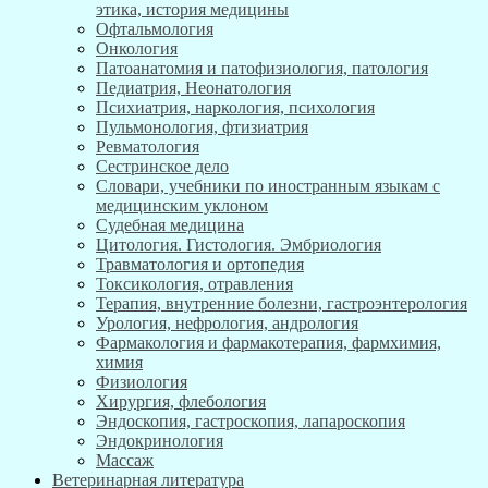
этика, история медицины
Офтальмология
Онкология
Патоанатомия и патофизиология, патология
Педиатрия, Неонатология
Психиатрия, наркология, психология
Пульмонология, фтизиатрия
Ревматология
Сестринское дело
Словари, учебники по иностранным языкам с
медицинским уклоном
Судебная медицина
Цитология. Гистология. Эмбриология
Травматология и ортопедия
Токсикология, отравления
Терапия, внутренние болезни, гастроэнтерология
Урология, нефрология, андрология
Фармакология и фармакотерапия, фармхимия,
химия
Физиология
Хирургия, флебология
Эндоскопия, гастроскопия, лапароскопия
Эндокринология
Массаж
Ветеринарная литература