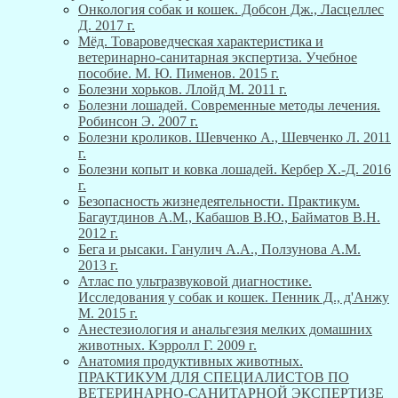
Онкология собак и кошек. Добсон Дж., Ласцеллес
Д. 2017 г.
Мёд. Товароведческая характеристика и
ветеринарно-санитарная экспертиза. Учебное
пособие. М. Ю. Пименов. 2015 г.
Болезни хорьков. Ллойд М. 2011 г.
Болезни лошадей. Современные методы лечения.
Робинсон Э. 2007 г.
Болезни кроликов. Шевченко А., Шевченко Л. 2011
г.
Болезни копыт и ковка лошадей. Кербер Х.-Д. 2016
г.
Безопасность жизнедеятельности. Практикум.
Багаутдинов А.М., Кабашов В.Ю., Байматов В.Н.
2012 г.
Бега и рысаки. Ганулич А.А., Ползунова А.М.
2013 г.
Атлас по ультразвуковой диагностике.
Исследования у собак и кошек. Пенник Д., д'Анжу
М. 2015 г.
Анестезиология и анальгезия мелких домашних
животных. Кэрролл Г. 2009 г.
Анатомия продуктивных животных.
ПРАКТИКУМ ДЛЯ СПЕЦИАЛИСТОВ ПО
ВЕТЕРИНАРНО-САНИТАРНОЙ ЭКСПЕРТИЗЕ