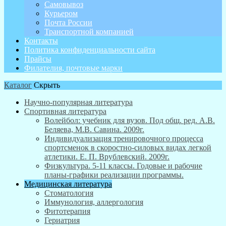
Самовывоз
Курьером
Почта России
Транспортной компанией
Контакты
Политика конфиденциальности сайта
Прайсы
Филателия, почтовые марки
Каталог
Скрыть
Научно-популярная литература
Спортивная литература
Волейбол: учебник для вузов. Под общ. ред. А.В.
Беляева, М.В. Савина. 2009г.
Индивидуализация тренировочного процесса
спортсменок в скоростно-силовых видах легкой
атлетики. Е. П. Врублевский. 2009г.
Физкультура. 5-11 классы. Годовые и рабочие
планы-графики реализации программы.
Медицинская литература
Стоматология
Иммунология, аллергология
Фитотерапия
Гериатрия