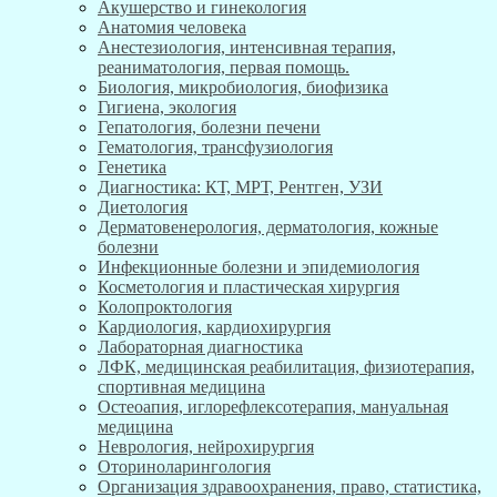
Акушерство и гинекология
Анатомия человека
Анестезиология, интенсивная терапия,
реаниматология, первая помощь.
Биология, микробиология, биофизика
Гигиена, экология
Гепатология, болезни печени
Гематология, трансфузиология
Генетика
Диагностика: КТ, МРТ, Рентген, УЗИ
Диетология
Дерматовенерология, дерматология, кожные
болезни
Инфекционные болезни и эпидемиология
Косметология и пластическая хирургия
Колопроктология
Кардиология, кардиохирургия
Лабораторная диагностика
ЛФК, медицинская реабилитация, физиотерапия,
спортивная медицина
Остеоапия, иглорефлексотерапия, мануальная
медицина
Неврология, нейрохирургия
Оториноларингология
Организация здравоохранения, право, статистика,