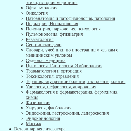
этика, история медицины
Офтальмология
Онкология
Патоанатомия и патофизиология, патология
Педиатрия, Неонатология
Психиатрия, наркология, психология
Пульмонология, фтизиатрия
Ревматология
Сестринское дело
Словари, учебники по иностранным языкам с
медицинским уклоном
Судебная медицина
Цитология. Гистология. Эмбриология
Травматология и ортопедия
Токсикология, отравления
Терапия, внутренние болезни, гастроэнтерология
Урология, нефрология, андрология
Фармакология и фармакотерапия, фармхимия,
химия
Физиология
Хирургия, флебология
Эндоскопия, гастроскопия, лапароскопия
Эндокринология
Массаж
Ветеринарная литература