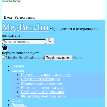
__
Вход
|
Регистрация
МедВетЛит
Медицинская и ветеринарная
литература
Корзина товаров пуста
МедВетЛит
Меню:
Toggle navigation
Главная
Каталог
Научно-популярная литература
Спортивная литература
Медицинская литература
Ветеринарная литература
Ветеринарный прайс-лист
Филателия, почтовые марки
Оплата
Доставка