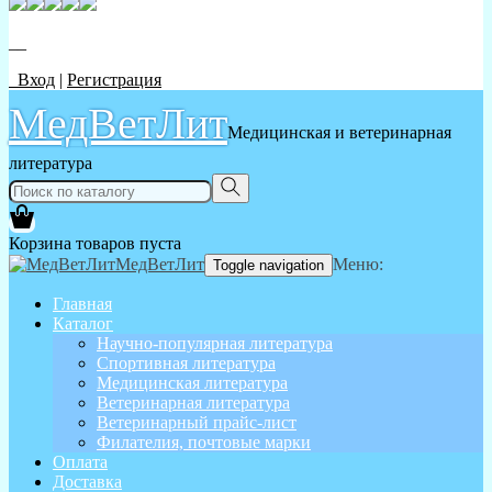
__
Вход
|
Регистрация
МедВетЛит
Медицинская и ветеринарная
литература
Корзина товаров пуста
МедВетЛит
Меню:
Toggle navigation
Главная
Каталог
Научно-популярная литература
Спортивная литература
Медицинская литература
Ветеринарная литература
Ветеринарный прайс-лист
Филателия, почтовые марки
Оплата
Доставка