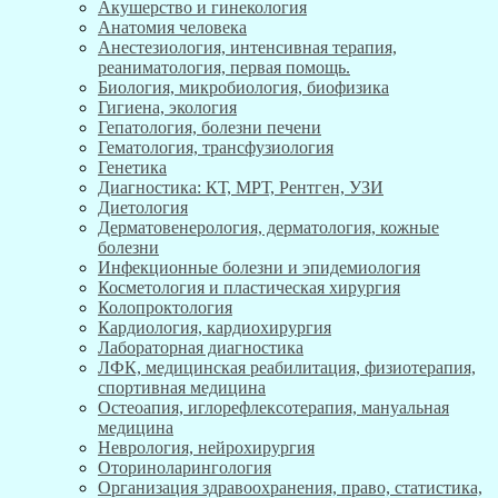
Акушерство и гинекология
Анатомия человека
Анестезиология, интенсивная терапия,
реаниматология, первая помощь.
Биология, микробиология, биофизика
Гигиена, экология
Гепатология, болезни печени
Гематология, трансфузиология
Генетика
Диагностика: КТ, МРТ, Рентген, УЗИ
Диетология
Дерматовенерология, дерматология, кожные
болезни
Инфекционные болезни и эпидемиология
Косметология и пластическая хирургия
Колопроктология
Кардиология, кардиохирургия
Лабораторная диагностика
ЛФК, медицинская реабилитация, физиотерапия,
спортивная медицина
Остеоапия, иглорефлексотерапия, мануальная
медицина
Неврология, нейрохирургия
Оториноларингология
Организация здравоохранения, право, статистика,