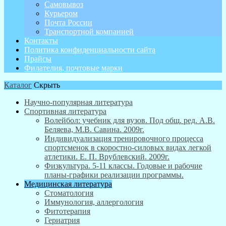
Самовывоз
Курьером
Почта России
Транспортной компанией
Контакты
Политика конфиденциальности сайта
Прайсы
Филателия, почтовые марки
Каталог
Скрыть
Научно-популярная литература
Спортивная литература
Волейбол: учебник для вузов. Под общ. ред. А.В.
Беляева, М.В. Савина. 2009г.
Индивидуализация тренировочного процесса
спортсменок в скоростно-силовых видах легкой
атлетики. Е. П. Врублевский. 2009г.
Физкультура. 5-11 классы. Годовые и рабочие
планы-графики реализации программы.
Медицинская литература
Стоматология
Иммунология, аллергология
Фитотерапия
Гериатрия