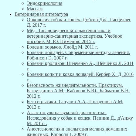
Эндокринология
Массаж
Ветеринарная литература
Онкология собак и кошек. Добсон Дж., Ласцеллес
Д. 2017 г.
Мёд. Товароведческая характеристика и
ветеринарно-санитарная экспертиза. Учебное
пособие. М. Ю. Пименов. 2015 г.
Болезни хорьков. Ллойд М. 2011 г.
Болезни лошадей. Современные методы лечения.
Робинсон Э. 2007 г.
Болезни кроликов. Шевченко А., Шевченко Л. 2011
г.
Болезни копыт и ковка лошадей. Кербер Х.-Д. 2016
г.
Безопасность жизнедеятельности. Практикум.
Багаутдинов А.М., Кабашов В.Ю., Байматов В.Н.
2012 г.
Бега и рысаки. Ганулич А.А., Ползунова А.М.
2013 г.
Атлас по ультразвуковой диагностике.
Исследования у собак и кошек. Пенник Д., д'Анжу
М. 2015 г.
Анестезиология и анальгезия мелких домашних
животных. Кэрролл Г. 2009 г.