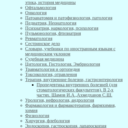
этика, история медицины
Офтальмология
Онкология
Патоанатомия и патофизиология, патология
Педиатрия, Неонатология
Психиатрия, наркология, психология
Пульмонология, фтизиатрия
Ревматология
Сестринское дело
Словари, учебники по иностранным языкам с
медицинским уклоном
Судебная медицина
Цитология. Гистология. Эмбриология
Травматология и ортопедия
Токсикология, отравления
Терапия, внутренние болезни, гастроэнтерология
Пропедевтика внутренних болезней (для
стоматологических факультетов). В 2-х
частях. Шамов И.А.,Ахмедханов С.Ш.
Урология, нефрология, андрология
Фармакология и фармакотерапия, фармхимия,
химия
Физиология
Хирургия, флебология
Эндоскопия, гастроскопия, лапароскопия