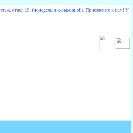
этаж, отдел 19.
(понедельник-выходной). Приезжайте к нам! У