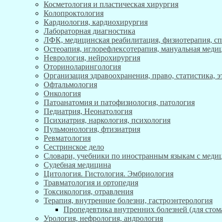
Косметология и пластическая хирургия
Колопроктология
Кардиология, кардиохирургия
Лабораторная диагностика
ЛФК, медицинская реабилитация, физиотерапия, с
Остеоапия, иглорефлексотерапия, мануальная меди
Неврология, нейрохирургия
Оториноларингология
Организация здравоохранения, право, статистика, 
Офтальмология
Онкология
Патоанатомия и патофизиология, патология
Педиатрия, Неонатология
Психиатрия, наркология, психология
Пульмонология, фтизиатрия
Ревматология
Сестринское дело
Словари, учебники по иностранным языкам с мед
Судебная медицина
Цитология. Гистология. Эмбриология
Травматология и ортопедия
Токсикология, отравления
Терапия, внутренние болезни, гастроэнтерология
Пропедевтика внутренних болезней (для стом
Урология, нефрология, андрология