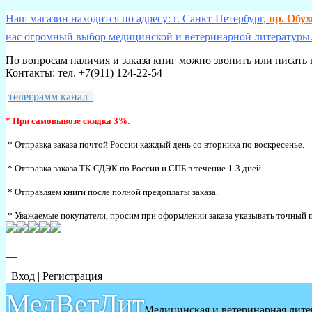
Наш магазин находится по адресу: г. Санкт-Петербург,
пр. Обу
нас огромный выбор медицинской и ветеринарной литературы.
По вопросам наличия и заказа книг можно звонить или писать 
Контакты: тел. +7(911) 124-22-54
телеграмм канал
* При самовывозе скидка 3%.
* Отправка заказа почтой России каждый день со вторника по воскресенье.
* Отправка заказа ТК СДЭК по России и СПБ в течение 1-3 дней.
* Отправляем книги после полной предоплаты заказа.
* Уважаемые покупатели, просим при оформлении заказа указывать точный п
__
Вход
|
Регистрация
МедВетЛит
Медицинская и ветеринарная лите