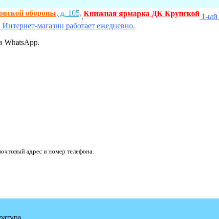
ховской обороны
, д. 105,
Книжная ярмарка ДК Крупской
,
1-ый 
 Интернет-магазин работает ежедневно.
в WhatsApp.
очтовый адрес и номер телефона.
ратура