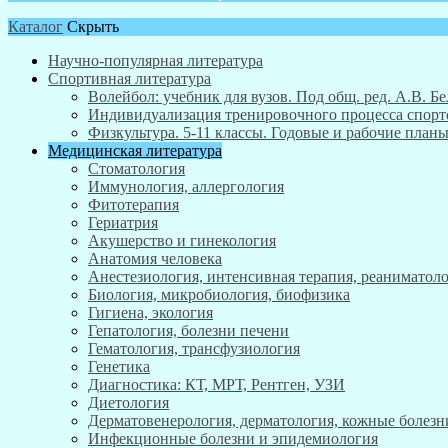
Каталог
Скрыть
Научно-популярная литература
Спортивная литература
Волейбол: учебник для вузов. Под общ. ред. А.В. Бе
Индивидуализация тренировочного процесса спортсм
Физкультура. 5-11 классы. Годовые и рабочие пла
Медицинская литература
Стоматология
Иммунология, аллергология
Фитотерапия
Гериатрия
Акушерство и гинекология
Анатомия человека
Анестезиология, интенсивная терапия, реаниматоло
Биология, микробиология, биофизика
Гигиена, экология
Гепатология, болезни печени
Гематология, трансфузиология
Генетика
Диагностика: КТ, МРТ, Рентген, УЗИ
Диетология
Дерматовенерология, дерматология, кожные болезн
Инфекционные болезни и эпидемиология