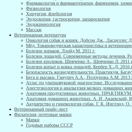
Фармакология и фармакотерапия, фармхимия, хими
Физиология
Хирургия, флебология
Эндоскопия, гастроскопия, лапароскопия
Эндокринология
Массаж
Ветеринарная литература
Онкология собак и кошек. Добсон Дж., Ласцеллес Д.
Мёд. Товароведческая характеристика и ветеринарн
Болезни хорьков. Ллойд М. 2011 г.
Болезни лошадей. Современные методы лечения. Роб
Болезни кроликов. Шевченко А., Шевченко Л. 2011 г
Болезни копыт и ковка лошадей. Кербер Х.-Д. 2016 г
Безопасность жизнедеятельности. Практикум. Багау
Бега и рысаки. Ганулич А.А., Ползунова А.М. 2013 г
Атлас по ультразвуковой диагностике. Исследования
Анестезиология и анальгезия мелких домашних живо
Анатомия продуктивных животных. ПРАКТИКУ
Анатомия домашних животных. А. И. Акаевский, Ю. 
Акушерство и гинекология собак. Г. К. Инглэнд, О. 
Ветеринарный прайс-лист
Филателия, почтовые марки
Марки
Годовые наборы СССР