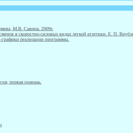
ляева, М.В. Савина. 2009г.
енок в скоростно-силовых видах легкой атлетики. Е. П. Врубле
ны-графики реализации программы.
гия, первая помощь.
и