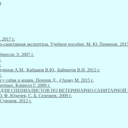
я
 2017 г.
о-санитарная экспертиза. Учебное пособие. М. Ю. Пименов. 2015
инсон Э. 2007 г.
.
.
тдинов А.М., Кабашов В.Ю., Байматов В.Н. 2012 г.
.
 у собак и кошек. Пенник Д., д'Анжу М. 2015 г.
тных. Кэрролл Г. 2009 г.
М ДЛЯ СПЕЦИАЛИСТОВ ПО ВЕТЕРИНАРНО-САНИТАРНОЙ ЭКСП
Ф. Юдичев, С. Б. Селезнев. 2009 г.
Суворов. 2012 г.