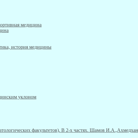
портивная медицина
цина
этика, история медицины
ицинским уклоном
атологических факультетов). В 2-х частях. Шамов И.А.,Ахмедха