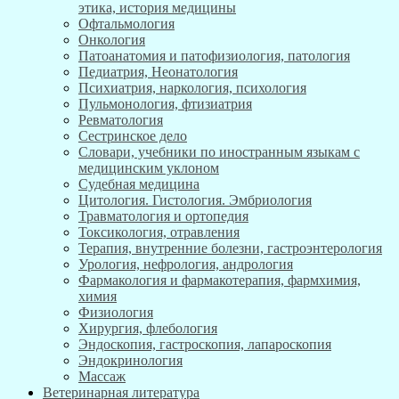
этика, история медицины
Офтальмология
Онкология
Патоанатомия и патофизиология, патология
Педиатрия, Неонатология
Психиатрия, наркология, психология
Пульмонология, фтизиатрия
Ревматология
Сестринское дело
Словари, учебники по иностранным языкам с
медицинским уклоном
Судебная медицина
Цитология. Гистология. Эмбриология
Травматология и ортопедия
Токсикология, отравления
Терапия, внутренние болезни, гастроэнтерология
Урология, нефрология, андрология
Фармакология и фармакотерапия, фармхимия,
химия
Физиология
Хирургия, флебология
Эндоскопия, гастроскопия, лапароскопия
Эндокринология
Массаж
Ветеринарная литература