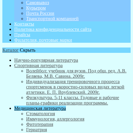
Самовывоз
Курьером
Почта России
Транспортной компанией
Контакты
Политика конфиденциальности сайта
Прайсы
Филателия, почтовые марки
Каталог
Скрыть
Научно-популярная литература
Спортивная литература
Волейбол: учебник для вузов. Под общ. ред. А.В.
Беляева, М.В. Савина. 2009г.
Индивидуализация тренировочного процесса
спортсменок в скоростно-силовых видах легкой
атлетики. Е. П. Врублевский. 2009г.
Физкультура. 5-11 классы. Годовые и рабочие
планы-графики реализации программы.
Медицинская литература
Стоматология
Иммунология, аллергология
Фитотерапия
Гериатрия