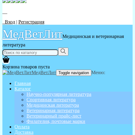
__
Вход
|
Регистрация
МедВетЛит
Медицинская и ветеринарная
литература
Корзина товаров пуста
МедВетЛит
Меню:
Toggle navigation
Главная
Каталог
Научно-популярная литература
Спортивная литература
Медицинская литература
Ветеринарная литература
Ветеринарный прайс-лист
Филателия, почтовые марки
Оплата
Доставка