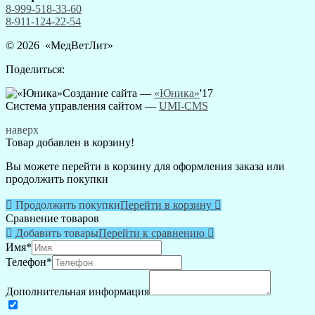
8-999-518-33-60
8-911-124-22-54
© 2026 «
МедВетЛит
»
Поделиться:
Создание сайта —
«Юника»
'17
Система управления сайтом
—
UMI-CMS
наверх
Товар добавлен в корзину!
Вы можете перейти в корзину для оформления заказа или
продолжить покупки

Продолжить покупки
Перейти в корзину

Сравнение товаров

Добавить товары
Перейти к сравнению

Имя
*
Телефон
*
Дополнительная информация