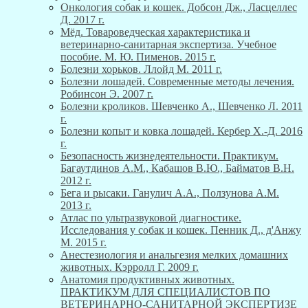
Онкология собак и кошек. Добсон Дж., Ласцеллес
Д. 2017 г.
Мёд. Товароведческая характеристика и
ветеринарно-санитарная экспертиза. Учебное
пособие. М. Ю. Пименов. 2015 г.
Болезни хорьков. Ллойд М. 2011 г.
Болезни лошадей. Современные методы лечения.
Робинсон Э. 2007 г.
Болезни кроликов. Шевченко А., Шевченко Л. 2011
г.
Болезни копыт и ковка лошадей. Кербер Х.-Д. 2016
г.
Безопасность жизнедеятельности. Практикум.
Багаутдинов А.М., Кабашов В.Ю., Байматов В.Н.
2012 г.
Бега и рысаки. Ганулич А.А., Ползунова А.М.
2013 г.
Атлас по ультразвуковой диагностике.
Исследования у собак и кошек. Пенник Д., д'Анжу
М. 2015 г.
Анестезиология и анальгезия мелких домашних
животных. Кэрролл Г. 2009 г.
Анатомия продуктивных животных.
ПРАКТИКУМ ДЛЯ СПЕЦИАЛИСТОВ ПО
ВЕТЕРИНАРНО-САНИТАРНОЙ ЭКСПЕРТИЗЕ