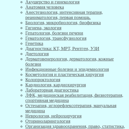
Акушерство и гинекология
Анатомия человека
Анестезиология, интенсивная терапия,
реаниматология, первая помощь.
Биология, микробиология, биофизика
Гигиена, экология
Гепатология, болезни печени
Гематология, трансфузиология
Генетика
Диагностика: КТ, МРТ, Рентген, УЗИ
Диетология
Дерматовенерология, дерматология, кожные
болезни
Инфекционные болезни и эпидемиология
Косметология и пластическая хирургия
Колопроктология
Кардиология, кардиохирургия
Лабораторная диагностика
ЛФК, медицинская реабилитация, физиотерапия,
спортивная медицина
Остеоапия, иглорефлексотерапия, мануальная
медицина
Неврология, нейрохирургия
Оториноларингология
Организация здравоохранения, право, статистика,