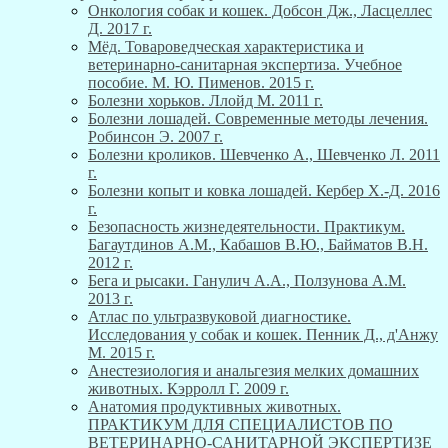
Онкология собак и кошек. Добсон Дж., Ласцеллес
Д. 2017 г.
Мёд. Товароведческая характеристика и
ветеринарно-санитарная экспертиза. Учебное
пособие. М. Ю. Пименов. 2015 г.
Болезни хорьков. Ллойд М. 2011 г.
Болезни лошадей. Современные методы лечения.
Робинсон Э. 2007 г.
Болезни кроликов. Шевченко А., Шевченко Л. 2011
г.
Болезни копыт и ковка лошадей. Кербер Х.-Д. 2016
г.
Безопасность жизнедеятельности. Практикум.
Багаутдинов А.М., Кабашов В.Ю., Байматов В.Н.
2012 г.
Бега и рысаки. Ганулич А.А., Ползунова А.М.
2013 г.
Атлас по ультразвуковой диагностике.
Исследования у собак и кошек. Пенник Д., д'Анжу
М. 2015 г.
Анестезиология и анальгезия мелких домашних
животных. Кэрролл Г. 2009 г.
Анатомия продуктивных животных.
ПРАКТИКУМ ДЛЯ СПЕЦИАЛИСТОВ ПО
ВЕТЕРИНАРНО-САНИТАРНОЙ ЭКСПЕРТИЗЕ