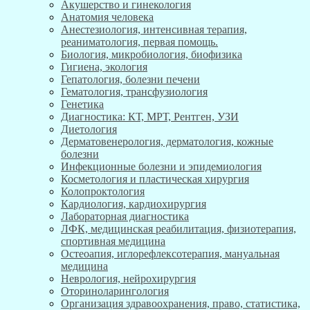
Акушерство и гинекология
Анатомия человека
Анестезиология, интенсивная терапия,
реаниматология, первая помощь.
Биология, микробиология, биофизика
Гигиена, экология
Гепатология, болезни печени
Гематология, трансфузиология
Генетика
Диагностика: КТ, МРТ, Рентген, УЗИ
Диетология
Дерматовенерология, дерматология, кожные
болезни
Инфекционные болезни и эпидемиология
Косметология и пластическая хирургия
Колопроктология
Кардиология, кардиохирургия
Лабораторная диагностика
ЛФК, медицинская реабилитация, физиотерапия,
спортивная медицина
Остеоапия, иглорефлексотерапия, мануальная
медицина
Неврология, нейрохирургия
Оториноларингология
Организация здравоохранения, право, статистика,