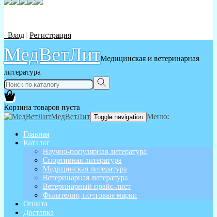
__
Вход
|
Регистрация
МедВетЛит
Медицинская и ветеринарная
литература
Корзина товаров пуста
МедВетЛит
Меню:
Toggle navigation
Главная
Каталог
Научно-популярная литература
Спортивная литература
Медицинская литература
Ветеринарная литература
Ветеринарный прайс-лист
Филателия, почтовые марки
Оплата
Доставка