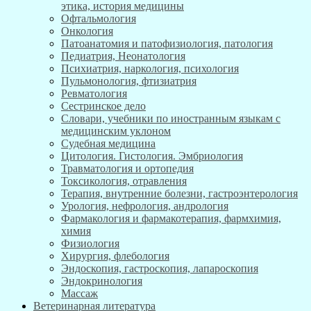
этика, история медицины
Офтальмология
Онкология
Патоанатомия и патофизиология, патология
Педиатрия, Неонатология
Психиатрия, наркология, психология
Пульмонология, фтизиатрия
Ревматология
Сестринское дело
Словари, учебники по иностранным языкам с
медицинским уклоном
Судебная медицина
Цитология. Гистология. Эмбриология
Травматология и ортопедия
Токсикология, отравления
Терапия, внутренние болезни, гастроэнтерология
Урология, нефрология, андрология
Фармакология и фармакотерапия, фармхимия,
химия
Физиология
Хирургия, флебология
Эндоскопия, гастроскопия, лапароскопия
Эндокринология
Массаж
Ветеринарная литература