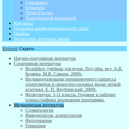
Самовывоз
Курьером
Почта России
Транспортной компанией
Контакты
Политика конфиденциальности сайта
Прайсы
Филателия, почтовые марки
Каталог
Скрыть
Научно-популярная литература
Спортивная литература
Волейбол: учебник для вузов. Под общ. ред. А.В.
Беляева, М.В. Савина. 2009г.
Индивидуализация тренировочного процесса
спортсменок в скоростно-силовых видах легкой
атлетики. Е. П. Врублевский. 2009г.
Физкультура. 5-11 классы. Годовые и рабочие
планы-графики реализации программы.
Медицинская литература
Стоматология
Иммунология, аллергология
Фитотерапия
Гериатрия