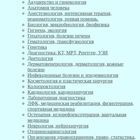
Акушерство и гинекология
Анатомия человека
Анестезиология, интенсивная терапия,
реаниматология, первая помощь.
Биология, микробиология, биофизика
Гигиена, экология
Гепатология, болезни печени
Гематология, трансфузиология
Генетика
Диагностика: КТ, МРТ, Рентген, УЗИ
Диетология
Дерматовенерология, дерматология, кожные
болезни
Инфекционные болезни и эпидемиология
Косметология и пластическая хирургия
Колопроктология
Кардиология, кардиохирургия
Лабораторная диагностика
ЛФК, медицинская реабилитация, физиотерапия,
спортивная медицина
Остеоапия, иглорефлексотерапия, мануальная
медицина
Неврология, нейрохирургия
Оториноларингология
Организация здравоохранения, право, статистика,