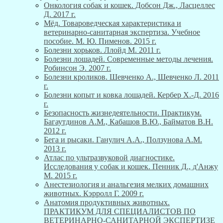
Онкология собак и кошек. Добсон Дж., Ласцеллес
Д. 2017 г.
Мёд. Товароведческая характеристика и
ветеринарно-санитарная экспертиза. Учебное
пособие. М. Ю. Пименов. 2015 г.
Болезни хорьков. Ллойд М. 2011 г.
Болезни лошадей. Современные методы лечения.
Робинсон Э. 2007 г.
Болезни кроликов. Шевченко А., Шевченко Л. 2011
г.
Болезни копыт и ковка лошадей. Кербер Х.-Д. 2016
г.
Безопасность жизнедеятельности. Практикум.
Багаутдинов А.М., Кабашов В.Ю., Байматов В.Н.
2012 г.
Бега и рысаки. Ганулич А.А., Ползунова А.М.
2013 г.
Атлас по ультразвуковой диагностике.
Исследования у собак и кошек. Пенник Д., д'Анжу
М. 2015 г.
Анестезиология и анальгезия мелких домашних
животных. Кэрролл Г. 2009 г.
Анатомия продуктивных животных.
ПРАКТИКУМ ДЛЯ СПЕЦИАЛИСТОВ ПО
ВЕТЕРИНАРНО-САНИТАРНОЙ ЭКСПЕРТИЗЕ