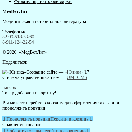
Филателия, почтовые марки
МедВетЛит
Медицинская и ветеринарная литература
Телефоны:
8-999-518-33-60
8-911-124-22-54
© 2026 «
МедВетЛит
»
Поделиться:
Создание сайта —
«Юника»
'17
Система управления сайтом
—
UMI-CMS
наверх
Товар добавлен в корзину!
Вы можете перейти в корзину для оформления заказа или
продолжить покупки

Продолжить покупки
Перейти в корзину

Сравнение товаров

Добавить товары
Перейти к сравнению
