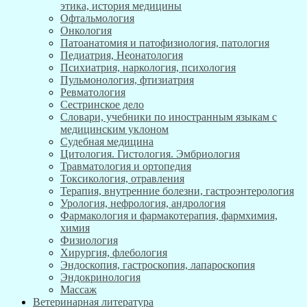
этика, история медицины
Офтальмология
Онкология
Патоанатомия и патофизиология, патология
Педиатрия, Неонатология
Психиатрия, наркология, психология
Пульмонология, фтизиатрия
Ревматология
Сестринское дело
Словари, учебники по иностранным языкам с
медицинским уклоном
Судебная медицина
Цитология. Гистология. Эмбриология
Травматология и ортопедия
Токсикология, отравления
Терапия, внутренние болезни, гастроэнтерология
Урология, нефрология, андрология
Фармакология и фармакотерапия, фармхимия,
химия
Физиология
Хирургия, флебология
Эндоскопия, гастроскопия, лапароскопия
Эндокринология
Массаж
Ветеринарная литература