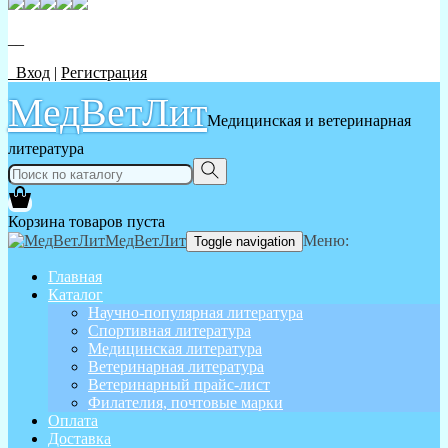
__
Вход
|
Регистрация
МедВетЛит
Медицинская и ветеринарная
литература
Корзина товаров пуста
МедВетЛит
Меню:
Toggle navigation
Главная
Каталог
Научно-популярная литература
Спортивная литература
Медицинская литература
Ветеринарная литература
Ветеринарный прайс-лист
Филателия, почтовые марки
Оплата
Доставка