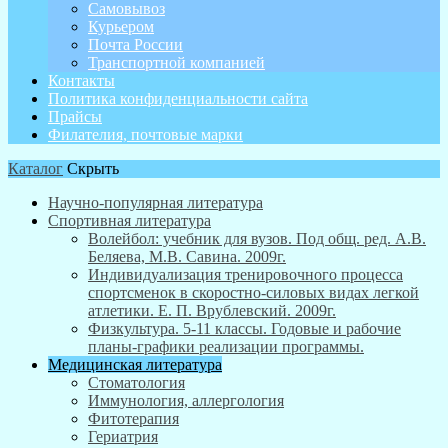
Самовывоз
Курьером
Почта России
Транспортной компанией
Контакты
Политика конфиденциальности сайта
Прайсы
Филателия, почтовые марки
Каталог
Скрыть
Научно-популярная литература
Спортивная литература
Волейбол: учебник для вузов. Под общ. ред. А.В.
Беляева, М.В. Савина. 2009г.
Индивидуализация тренировочного процесса
спортсменок в скоростно-силовых видах легкой
атлетики. Е. П. Врублевский. 2009г.
Физкультура. 5-11 классы. Годовые и рабочие
планы-графики реализации программы.
Медицинская литература
Стоматология
Иммунология, аллергология
Фитотерапия
Гериатрия