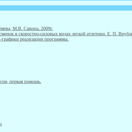
ляева, М.В. Савина. 2009г.
енок в скоростно-силовых видах легкой атлетики. Е. П. Врубле
ны-графики реализации программы.
гия, первая помощь.
и