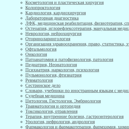
Косметология и пластическая хирургия
Колопроктология
Кардиология, кардиохирургия
Лабораторная диагностика
ЛФК, медицинская реабилитация, физиотерапия, с
Остеоапия, иглорефлексотерапия, мануальная меди
Неврология, нейрохирургия
Оториноларингология
Организация здравоохранения, право, статистика, 
Офтальмология
Онкология
Патоанатомия и патофизиология, патология
Педиатрия, Неонатология
Психиатрия, наркология, психология
Пульмонология, фтизиатрия
Ревматология
Сестринское дело
Словари, учебники по иностранным языкам с мед
Судебная медицина
Цитология. Гистология. Эмбриология
Травматология и ортопедия
Токсикология, отравления
Терапия, внутренние болезни, гастроэнтерология
Урология, нефрология, андрология
Фармакология и фармакотерапия, фармхимия, хими