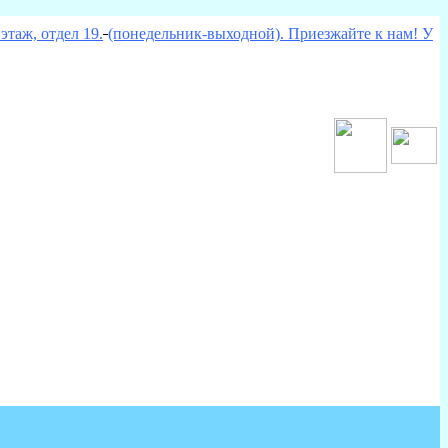
этаж, отдел 19.
(понедельник-выходной). Приезжайте к нам! У