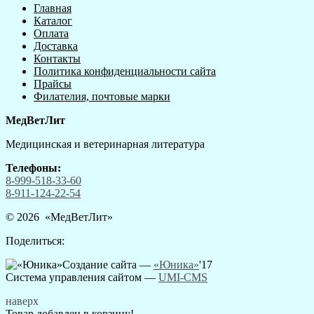
Главная
Каталог
Оплата
Доставка
Контакты
Политика конфиденциальности сайта
Прайсы
Филателия, почтовые марки
МедВетЛит
Медицинская и ветеринарная литература
Телефоны:
8-999-518-33-60
8-911-124-22-54
© 2026 «
МедВетЛит
»
Поделиться:
Создание сайта —
«Юника»
'17
Система управления сайтом
—
UMI-CMS
наверх
Товар добавлен в корзину!