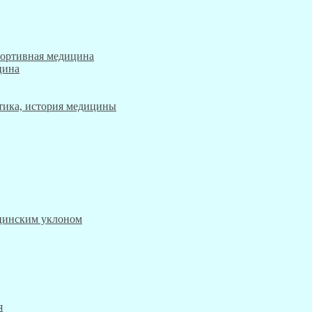
портивная медицина
цина
этика, история медицины
ицинским уклоном
я