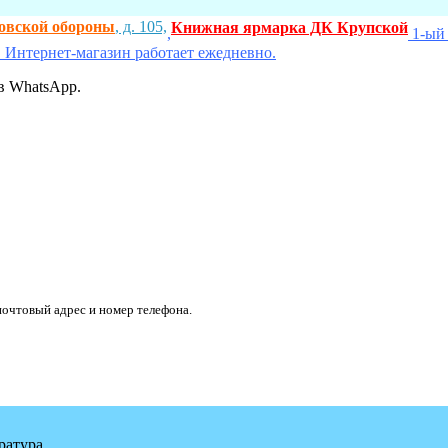
ховской обороны
, д. 105,
Книжная ярмарка ДК Крупской
,
1-ый 
 Интернет-магазин работает ежедневно.
в WhatsApp.
очтовый адрес и номер телефона.
ратура