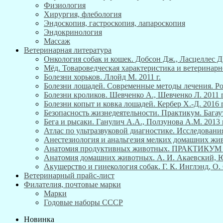
Физиология
Хирургия, флебология
Эндоскопия, гастроскопия, лапароскопия
Эндокринология
Массаж
Ветеринарная литература
Онкология собак и кошек. Добсон Дж., Ласцеллес Д.
Мёд. Товароведческая характеристика и ветеринарн
Болезни хорьков. Ллойд М. 2011 г.
Болезни лошадей. Современные методы лечения. Роб
Болезни кроликов. Шевченко А., Шевченко Л. 2011 г
Болезни копыт и ковка лошадей. Кербер Х.-Д. 2016 г
Безопасность жизнедеятельности. Практикум. Багау
Бега и рысаки. Ганулич А.А., Ползунова А.М. 2013 г
Атлас по ультразвуковой диагностике. Исследования
Анестезиология и анальгезия мелких домашних живо
Анатомия продуктивных животных. ПРАКТИКУ
Анатомия домашних животных. А. И. Акаевский, Ю. 
Акушерство и гинекология собак. Г. К. Инглэнд, О. 
Ветеринарный прайс-лист
Филателия, почтовые марки
Марки
Годовые наборы СССР
Новинка