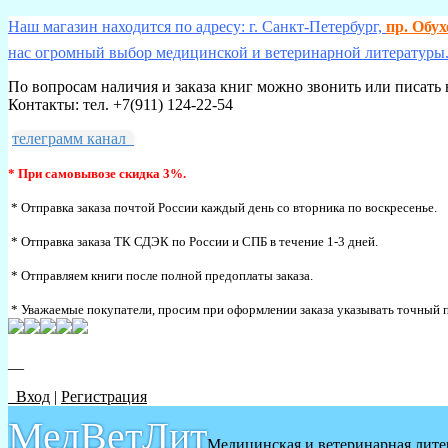
Наш магазин находится по адресу: г. Санкт-Петербург,
пр. Обу
нас огромный выбор медицинской и ветеринарной литературы.
По вопросам наличия и заказа книг можно звонить или писать 
Контакты: тел. +7(911) 124-22-54
телеграмм канал
* При самовывозе скидка 3%.
* Отправка заказа почтой России каждый день со вторника по воскресенье.
* Отправка заказа ТК СДЭК по России и СПБ в течение 1-3 дней.
* Отправляем книги после полной предоплаты заказа.
* Уважаемые покупатели, просим при оформлении заказа указывать точный п
__
Вход
|
Регистрация
МедВетЛит
Медицинская и ветеринарная лите