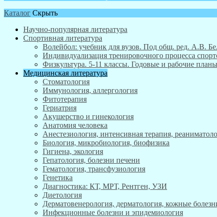
Каталог
Скрыть
Научно-популярная литература
Спортивная литература
Волейбол: учебник для вузов. Под общ. ред. А.В. Бе
Индивидуализация тренировочного процесса спортсм
Физкультура. 5-11 классы. Годовые и рабочие пла
Медицинская литература
Стоматология
Иммунология, аллергология
Фитотерапия
Гериатрия
Акушерство и гинекология
Анатомия человека
Анестезиология, интенсивная терапия, реаниматоло
Биология, микробиология, биофизика
Гигиена, экология
Гепатология, болезни печени
Гематология, трансфузиология
Генетика
Диагностика: КТ, МРТ, Рентген, УЗИ
Диетология
Дерматовенерология, дерматология, кожные болезн
Инфекционные болезни и эпидемиология