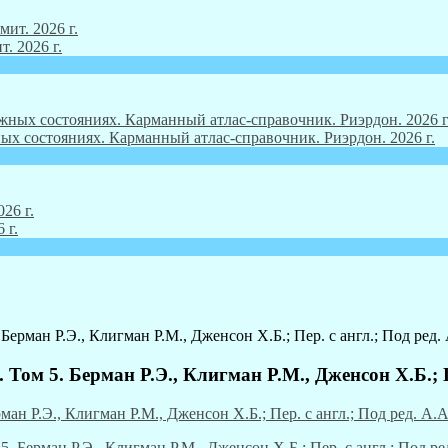
. 2026 г.
ых состояниях. Карманный атлас-справочник. Риэрдон. 2026 г.
 г.
Берман Р.Э., Клигман Р.М., Дженсон Х.Б.; Пер. с англ.; Под ред. 
Том 5. Берман Р.Э., Клигман Р.М., Дженсон Х.Б.; Пе