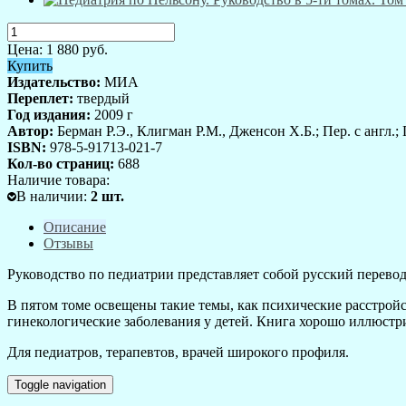
Цена:
1 880
руб.
Купить
Издательство:
МИА
Переплет:
твердый
Год издания:
2009 г
Автор:
Берман Р.Э., Клигман Р.М., Дженсон Х.Б.; Пер. с англ.;
ISBN:
978-5-91713-021-7
Кол-во страниц:
688
Наличие товара:
В наличии
:
2
шт.
Описание
Отзывы
Руководство по педиатрии представляет собой русский перевод 
В пятом томе освещены такие темы, как психические расстройс
гинекологические заболевания у детей. Книга хорошо иллюстр
Для педиатров, терапевтов, врачей широкого профиля.
Toggle navigation