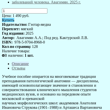
Цена:
1 490
руб.
Купить
Издательство:
Гэотар-медиа
Переплет:
мягкий
Год издания:
2025
Автор:
Авагимян А.А.; Под ред. Кактурский Л.В.
ISBN:
978-5-9704-8968-0
Кол-во страниц:
128
Наличие товара:
В наличии
:
1
шт.
Описание
Отзывы
Учебное пособие опирается на многовековые традиции
преподавания патологической анатомии — дисциплины,
имеющей основополагающее значение в становлении и
совершенствовании клинического мышления студентов
медицинских вузов, и основано на передовом опыте
московской и ереванской
научных морфологических школ: академиков Анатолия
Ивановича Струкова (1901–1988) и Арташеса Вартановича