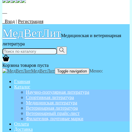
__
Вход
|
Регистрация
МедВетЛит
Медицинская и ветеринарная
литература
Корзина товаров пуста
МедВетЛит
Меню:
Toggle navigation
Главная
Каталог
Научно-популярная литература
Спортивная литература
Медицинская литература
Ветеринарная литература
Ветеринарный прайс-лист
Филателия, почтовые марки
Оплата
Доставка