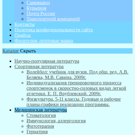
Самовывоз
Курьером
Почта России
Транспортной компанией
Контакты
Политика конфиденциальности сайта
Прайсы
Филателия, почтовые марки
Каталог
Скрыть
Научно-популярная литература
Спортивная литература
Волейбол: учебник для вузов. Под общ. ред. А.В.
Беляева, М.В. Савина. 2009г.
Индивидуализация тренировочного процесса
спортсменок в скоростно-силовых видах легкой
атлетики. Е. П. Врублевский. 2009г.
Физкультура. 5-11 классы. Годовые и рабочие
планы-графики реализации программы.
Медицинская литература
Стоматология
Иммунология, аллергология
Фитотерапия
Гериатрия