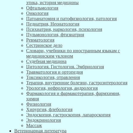
этика, история медицины
Офтальмология
Онкология
Патоанатомия и патофизиология, патология
Педиатрия, Неонатология
Психиатрия, наркология, психология
Пульмонология, фтизиатрия
Ревматология
Сестринское дело
Словари, учебники по иностранным языкам с
медицинским уклоном
Судебная медицина
Цитология. Гистология. Эмбриология
Травматология и ортопедия
Токсикология, отравления
Терапия, внутренние болезни, гастроэнтерология
Урология, нефрология, андрология
Фармакология и фармакотерапия, фармхимия,
химия
Физиология
Хирургия, флебология
Эндоскопия, гастроскопия, лапароскопия
Эндокринология
Массаж
Ветеринарная литература