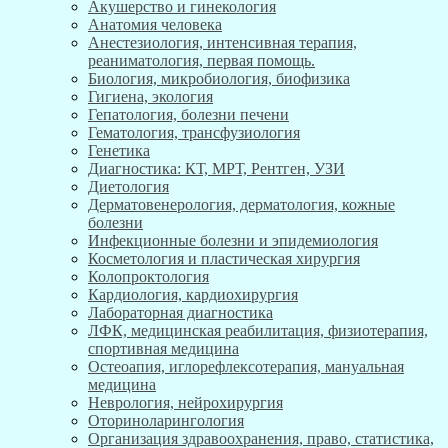
Акушерство и гинекология
Анатомия человека
Анестезиология, интенсивная терапия,
реаниматология, первая помощь.
Биология, микробиология, биофизика
Гигиена, экология
Гепатология, болезни печени
Гематология, трансфузиология
Генетика
Диагностика: КТ, МРТ, Рентген, УЗИ
Диетология
Дерматовенерология, дерматология, кожные
болезни
Инфекционные болезни и эпидемиология
Косметология и пластическая хирургия
Колопроктология
Кардиология, кардиохирургия
Лабораторная диагностика
ЛФК, медицинская реабилитация, физиотерапия,
спортивная медицина
Остеоапия, иглорефлексотерапия, мануальная
медицина
Неврология, нейрохирургия
Оториноларингология
Организация здравоохранения, право, статистика,