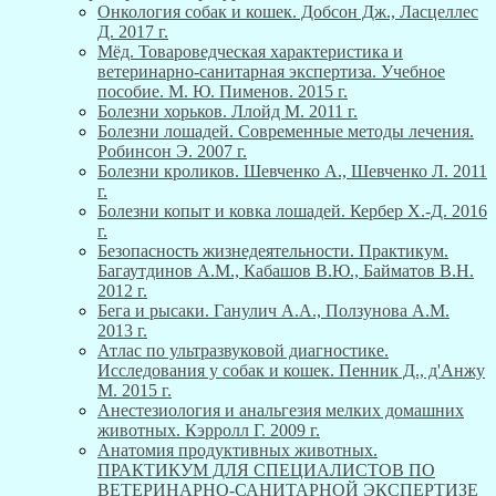
Онкология собак и кошек. Добсон Дж., Ласцеллес
Д. 2017 г.
Мёд. Товароведческая характеристика и
ветеринарно-санитарная экспертиза. Учебное
пособие. М. Ю. Пименов. 2015 г.
Болезни хорьков. Ллойд М. 2011 г.
Болезни лошадей. Современные методы лечения.
Робинсон Э. 2007 г.
Болезни кроликов. Шевченко А., Шевченко Л. 2011
г.
Болезни копыт и ковка лошадей. Кербер Х.-Д. 2016
г.
Безопасность жизнедеятельности. Практикум.
Багаутдинов А.М., Кабашов В.Ю., Байматов В.Н.
2012 г.
Бега и рысаки. Ганулич А.А., Ползунова А.М.
2013 г.
Атлас по ультразвуковой диагностике.
Исследования у собак и кошек. Пенник Д., д'Анжу
М. 2015 г.
Анестезиология и анальгезия мелких домашних
животных. Кэрролл Г. 2009 г.
Анатомия продуктивных животных.
ПРАКТИКУМ ДЛЯ СПЕЦИАЛИСТОВ ПО
ВЕТЕРИНАРНО-САНИТАРНОЙ ЭКСПЕРТИЗЕ