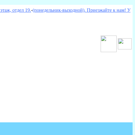
этаж, отдел 19.
(понедельник-выходной). Приезжайте к нам! У