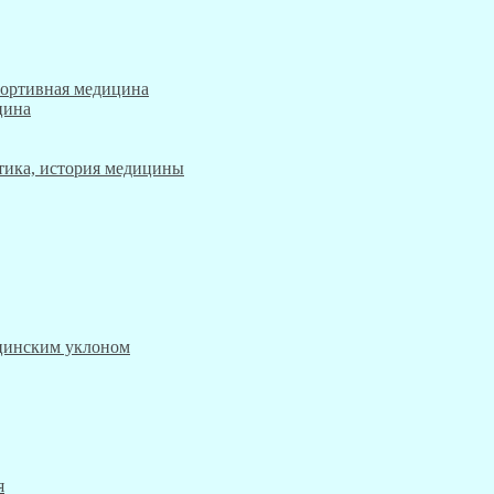
портивная медицина
цина
этика, история медицины
ицинским уклоном
я