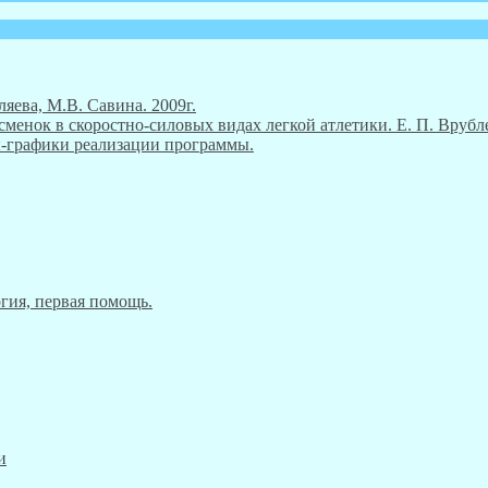
ляева, М.В. Савина. 2009г.
енок в скоростно-силовых видах легкой атлетики. Е. П. Врубле
ны-графики реализации программы.
гия, первая помощь.
и