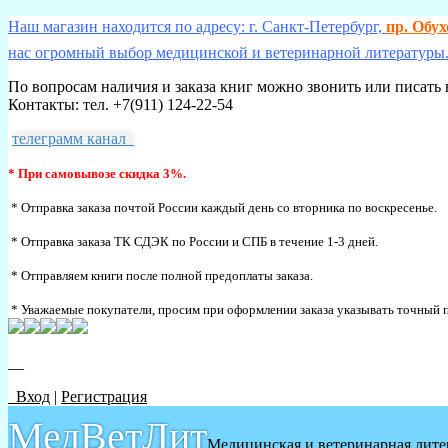
Наш магазин находится по адресу: г. Санкт-Петербург,
пр. Обу
нас огромный выбор медицинской и ветеринарной литературы.
По вопросам наличия и заказа книг можно звонить или писать 
Контакты: тел. +7(911) 124-22-54
телеграмм канал
* При самовывозе скидка 3%.
* Отправка заказа почтой России каждый день со вторника по воскресенье.
* Отправка заказа ТК СДЭК по России и СПБ в течение 1-3 дней.
* Отправляем книги после полной предоплаты заказа.
* Уважаемые покупатели, просим при оформлении заказа указывать точный п
__
Вход
|
Регистрация
МедВетЛит
Медицинская и ветеринарная лите