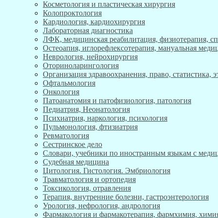
Косметология и пластическая хирургия
Колопроктология
Кардиология, кардиохирургия
Лабораторная диагностика
ЛФК, медицинская реабилитация, физиотерапия, с
Остеоапия, иглорефлексотерапия, мануальная меди
Неврология, нейрохирургия
Оториноларингология
Организация здравоохранения, право, статистика, 
Офтальмология
Онкология
Патоанатомия и патофизиология, патология
Педиатрия, Неонатология
Психиатрия, наркология, психология
Пульмонология, фтизиатрия
Ревматология
Сестринское дело
Словари, учебники по иностранным языкам с мед
Судебная медицина
Цитология. Гистология. Эмбриология
Травматология и ортопедия
Токсикология, отравления
Терапия, внутренние болезни, гастроэнтерология
Урология, нефрология, андрология
Фармакология и фармакотерапия, фармхимия, хими