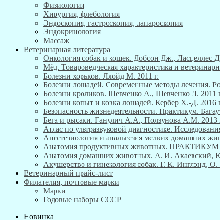
Физиология
Хирургия, флебология
Эндоскопия, гастроскопия, лапароскопия
Эндокринология
Массаж
Ветеринарная литература
Онкология собак и кошек. Добсон Дж., Ласцеллес Д.
Мёд. Товароведческая характеристика и ветеринарн
Болезни хорьков. Ллойд М. 2011 г.
Болезни лошадей. Современные методы лечения. Роб
Болезни кроликов. Шевченко А., Шевченко Л. 2011 г
Болезни копыт и ковка лошадей. Кербер Х.-Д. 2016 г
Безопасность жизнедеятельности. Практикум. Багау
Бега и рысаки. Ганулич А.А., Ползунова А.М. 2013 г
Атлас по ультразвуковой диагностике. Исследования
Анестезиология и анальгезия мелких домашних живо
Анатомия продуктивных животных. ПРАКТИКУ
Анатомия домашних животных. А. И. Акаевский, Ю. 
Акушерство и гинекология собак. Г. К. Инглэнд, О. 
Ветеринарный прайс-лист
Филателия, почтовые марки
Марки
Годовые наборы СССР
Новинка