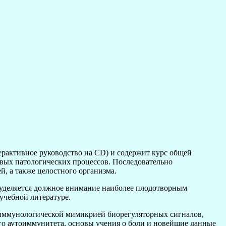
терактивное руководство на CD) и содержит курс общей
вых патологических процессов. Последовательно
, а также целостного организма.
 уделяется должное внимание наиболее плодотворным
 учебной литературе.
с иммунологической мимикрией биорегуляторных сигналов,
ого аутоиммунитета, основы учения о боли и новейшие данные