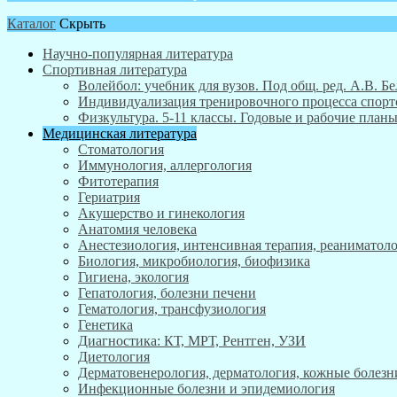
Каталог
Скрыть
Научно-популярная литература
Спортивная литература
Волейбол: учебник для вузов. Под общ. ред. А.В. Бе
Индивидуализация тренировочного процесса спортсм
Физкультура. 5-11 классы. Годовые и рабочие пла
Медицинская литература
Стоматология
Иммунология, аллергология
Фитотерапия
Гериатрия
Акушерство и гинекология
Анатомия человека
Анестезиология, интенсивная терапия, реаниматоло
Биология, микробиология, биофизика
Гигиена, экология
Гепатология, болезни печени
Гематология, трансфузиология
Генетика
Диагностика: КТ, МРТ, Рентген, УЗИ
Диетология
Дерматовенерология, дерматология, кожные болезн
Инфекционные болезни и эпидемиология