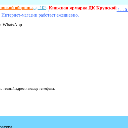
ховской обороны
, д. 105,
Книжная ярмарка ДК Крупской
,
1-ый 
 Интернет-магазин работает ежедневно.
в WhatsApp.
очтовый адрес и номер телефона.
ратура