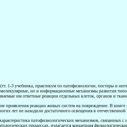
(тт. 1-3 учебника, практикум по патофизиологии, постеры и ин
о-молекулярные, но и информационные механизмы развития типо
аемые им ответные реакции отдельных клеток, органов и тканей
кие проявления реакции живых систем на повреждение. В книге
ногих лет не находили достаточного освещения в отечественной
я характеристика патофизиологических механизмов, связанных 
патологических процессах, излагается концепция физиологическ