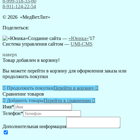
8-999-518-33-60
8-911-124-22-54
© 2026 «
МедВетЛит
»
Поделиться:
Создание сайта —
«Юника»
'17
Система управления сайтом
—
UMI-CMS
наверх
Товар добавлен в корзину!
Вы можете перейти в корзину для оформления заказа или
продолжить покупки

Продолжить покупки
Перейти в корзину

Сравнение товаров

Добавить товары
Перейти к сравнению

Имя
*
Телефон
*
Дополнительная информация