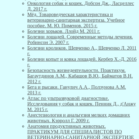
Онкология собак и кошек. Добсон Дж., Ласцеллес
Д. 2017 г.
Мёд. Товароведческая характеристика и
ветеринарно-санитарная экспертиза. Учебное
пособие. М. Ю. Пименов. 2015 г.
Болезни хорьков. Ллойд М. 2011 г.
Болезни лошадей. Современные методы лечения.
Робинсон Э. 2007 г.
Болезни кроликов. Шевченко А., Шевченко Л. 2011
г.
Болезни копыт и ковка лошадей. Кербер Х.-Д. 2016
г.
Безопасность жизнедеятельности. Практикум.
Багаутдинов А.М., Кабашов В.Ю., Байматов В.Н.
2012 г.
Бега и рысаки. Ганулич А.А., Ползунова А.М.
2013 г.
Атлас по ультразвуковой диагностике.
Исследования у собак и кошек. Пенник Д., д'Анжу
М. 2015 г.
Анестезиология и анальгезия мелких домашних
животных. Кэрролл Г. 2009 г.
Анатомия продуктивных животных.
ПРАКТИКУМ ДЛЯ СПЕЦИАЛИСТОВ ПО
ВЕТЕРИНАРНО-САНИТАРНОЙ ЭКСПЕРТИЗЕ