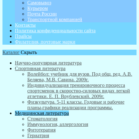
Самовывоз
Курьером
Почта России
Транспортной компанией
Контакты
Политика конфиденциальности сайта
Прайсы
Филателия, почтовые марки
Каталог
Скрыть
Научно-популярная литература
Спортивная литература
Волейбол: учебник для вузов. Под общ. ред. А.В.
Беляева, М.В. Савина. 2009г.
Индивидуализация тренировочного процесса
спортсменок в скоростно-силовых видах легкой
атлетики. Е. П. Врублевский. 2009г.
Физкультура. 5-11 классы. Годовые и рабочие
планы-графики реализации программы.
Медицинская литература
Стоматология
Иммунология, аллергология
Фитотерапия
Гериатрия