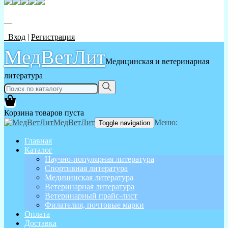
__
Вход
|
Регистрация
МедВетЛит
Медицинская и ветеринарная
литература
Корзина товаров пуста
МедВетЛит
Меню:
Toggle navigation
Главная
Каталог
Научно-популярная литература
Спортивная литература
Медицинская литература
Ветеринарная литература
Ветеринарный прайс-лист
Филателия, почтовые марки
Оплата
Доставка