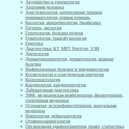
Акушерство и гинекология
Анатомия человека
Анестезиология, интенсивная терапия,
реаниматология, первая помощь.
Биология, микробиология, биофизика
Гигиена, экология
Гепатология, болезни печени
Гематология, трансфузиология
Генетика
Диагностика: КТ, МРТ, Рентген, УЗИ
Диетология
Дерматовенерология, дерматология, кожные
болезни
Инфекционные болезни и эпидемиология
Косметология и пластическая хирургия
Колопроктология
Кардиология, кардиохирургия
Лабораторная диагностика
ЛФК, медицинская реабилитация, физиотерапия,
спортивная медицина
Остеоапия, иглорефлексотерапия, мануальная
медицина
Неврология, нейрохирургия
Оториноларингология
Организация здравоохранения, право, статистика,