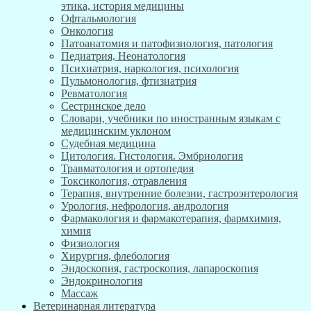
этика, история медицины
Офтальмология
Онкология
Патоанатомия и патофизиология, патология
Педиатрия, Неонатология
Психиатрия, наркология, психология
Пульмонология, фтизиатрия
Ревматология
Сестринское дело
Словари, учебники по иностранным языкам с
медицинским уклоном
Судебная медицина
Цитология. Гистология. Эмбриология
Травматология и ортопедия
Токсикология, отравления
Терапия, внутренние болезни, гастроэнтерология
Урология, нефрология, андрология
Фармакология и фармакотерапия, фармхимия,
химия
Физиология
Хирургия, флебология
Эндоскопия, гастроскопия, лапароскопия
Эндокринология
Массаж
Ветеринарная литература