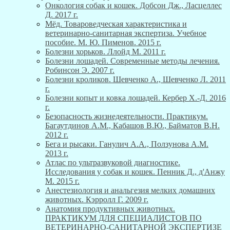
Онкология собак и кошек. Добсон Дж., Ласцеллес
Д. 2017 г.
Мёд. Товароведческая характеристика и
ветеринарно-санитарная экспертиза. Учебное
пособие. М. Ю. Пименов. 2015 г.
Болезни хорьков. Ллойд М. 2011 г.
Болезни лошадей. Современные методы лечения.
Робинсон Э. 2007 г.
Болезни кроликов. Шевченко А., Шевченко Л. 2011
г.
Болезни копыт и ковка лошадей. Кербер Х.-Д. 2016
г.
Безопасность жизнедеятельности. Практикум.
Багаутдинов А.М., Кабашов В.Ю., Байматов В.Н.
2012 г.
Бега и рысаки. Ганулич А.А., Ползунова А.М.
2013 г.
Атлас по ультразвуковой диагностике.
Исследования у собак и кошек. Пенник Д., д'Анжу
М. 2015 г.
Анестезиология и анальгезия мелких домашних
животных. Кэрролл Г. 2009 г.
Анатомия продуктивных животных.
ПРАКТИКУМ ДЛЯ СПЕЦИАЛИСТОВ ПО
ВЕТЕРИНАРНО-САНИТАРНОЙ ЭКСПЕРТИЗЕ