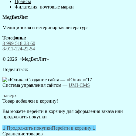
Прайсы
Филателия, почтовые марки
МедВетЛит
Медицинская и ветеринарная литература
Телефоны:
8-999-518-33-60
8-911-124-22-54
© 2026 «
МедВетЛит
»
Поделиться:
Создание сайта —
«Юника»
'17
Система управления сайтом
—
UMI-CMS
наверх
Товар добавлен в корзину!
Вы можете перейти в корзину для оформления заказа или
продолжить покупки

Продолжить покупки
Перейти в корзину

Сравнение товаров