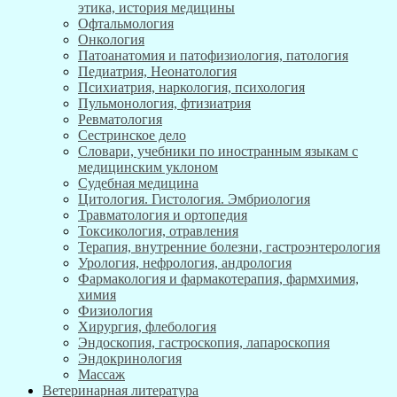
этика, история медицины
Офтальмология
Онкология
Патоанатомия и патофизиология, патология
Педиатрия, Неонатология
Психиатрия, наркология, психология
Пульмонология, фтизиатрия
Ревматология
Сестринское дело
Словари, учебники по иностранным языкам с
медицинским уклоном
Судебная медицина
Цитология. Гистология. Эмбриология
Травматология и ортопедия
Токсикология, отравления
Терапия, внутренние болезни, гастроэнтерология
Урология, нефрология, андрология
Фармакология и фармакотерапия, фармхимия,
химия
Физиология
Хирургия, флебология
Эндоскопия, гастроскопия, лапароскопия
Эндокринология
Массаж
Ветеринарная литература