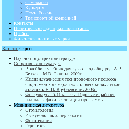
Самовывоз
Курьером
Почта России
Транспортной компанией
Контакты
Политика конфиденциальности сайта
Прайсы
Филателия, почтовые марки
Каталог
Скрыть
Научно-популярная литература
Спортивная литература
Волейбол: учебник для вузов. Под общ. ред. А.В.
Беляева, М.В. Савина. 2009г.
Индивидуализация тренировочного процесса
спортсменок в скоростно-силовых видах легкой
атлетики. Е. П. Врублевский. 2009г.
Физкультура. 5-11 классы. Годовые и рабочие
планы-графики реализации программы.
Медицинская литература
Стоматология
Иммунология, аллергология
Фитотерапия
Гериатрия