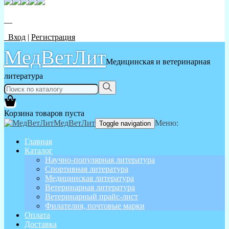
__
Вход
|
Регистрация
МедВетЛит
Медицинская и ветеринарная
литература
Корзина товаров пуста
МедВетЛит
Меню:
Toggle navigation
Главная
Каталог
Научно-популярная литература
Спортивная литература
Медицинская литература
Ветеринарная литература
Ветеринарный прайс-лист
Филателия, почтовые марки
Оплата
Доставка