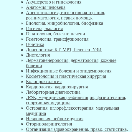
Акушерство и гинекология
Анатомия человека
Анестезиология, интенсивная терапия,
реаниматология, первая помощь.
Биология, микробиология, биофизика
Гигиена, экология
Гепатология, болезни печени
Гематология, трансфузиология
Генетика
Диагностика: КТ, МРТ, Рентген, УЗИ
Диетология
Дерматовенерология, дерматология, кожные
болезни
Инфекционные болезни и эпидемиология
Косметология и пластическая хирургия
Колопроктология
Кардиология, кардиохирургия
Лабораторная диагностика
ЛФК, медицинская реабилитация, физиотерапия,
спортивная медицина
Остеоапия, иглорефлексотерапия, мануальная
медицина
Неврология, нейрохирургия
Оториноларингология
Организация здравоохранения, право, статистика,