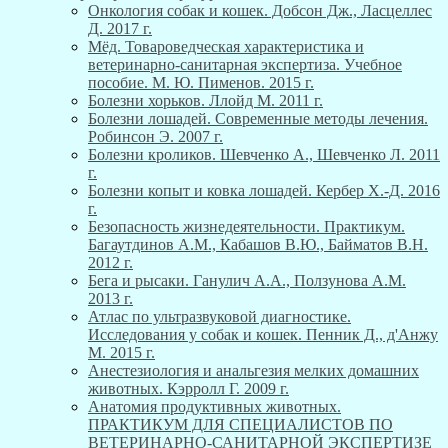
Онкология собак и кошек. Добсон Дж., Ласцеллес
Д. 2017 г.
Мёд. Товароведческая характеристика и
ветеринарно-санитарная экспертиза. Учебное
пособие. М. Ю. Пименов. 2015 г.
Болезни хорьков. Ллойд М. 2011 г.
Болезни лошадей. Современные методы лечения.
Робинсон Э. 2007 г.
Болезни кроликов. Шевченко А., Шевченко Л. 2011
г.
Болезни копыт и ковка лошадей. Кербер Х.-Д. 2016
г.
Безопасность жизнедеятельности. Практикум.
Багаутдинов А.М., Кабашов В.Ю., Байматов В.Н.
2012 г.
Бега и рысаки. Ганулич А.А., Ползунова А.М.
2013 г.
Атлас по ультразвуковой диагностике.
Исследования у собак и кошек. Пенник Д., д'Анжу
М. 2015 г.
Анестезиология и анальгезия мелких домашних
животных. Кэрролл Г. 2009 г.
Анатомия продуктивных животных.
ПРАКТИКУМ ДЛЯ СПЕЦИАЛИСТОВ ПО
ВЕТЕРИНАРНО-САНИТАРНОЙ ЭКСПЕРТИЗЕ