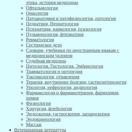
этика, история медицины
Офтальмология
Онкология
Патоанатомия и патофизиология, патология
Педиатрия, Неонатология
Психиатрия, наркология, психология
Пульмонология, фтизиатрия
Ревматология
Сестринское дело
Словари, учебники по иностранным языкам с
медицинским уклоном
Судебная медицина
Цитология. Гистология. Эмбриология
Травматология и ортопедия
Токсикология, отравления
Терапия, внутренние болезни, гастроэнтерология
Урология, нефрология, андрология
Фармакология и фармакотерапия, фармхимия,
химия
Физиология
Хирургия, флебология
Эндоскопия, гастроскопия, лапароскопия
Эндокринология
Массаж
Ветеринарная литература