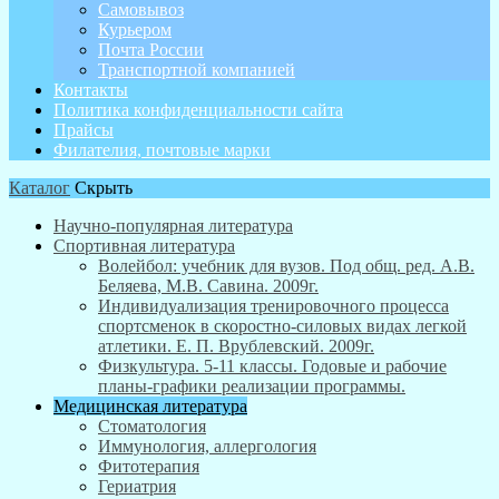
Самовывоз
Курьером
Почта России
Транспортной компанией
Контакты
Политика конфиденциальности сайта
Прайсы
Филателия, почтовые марки
Каталог
Скрыть
Научно-популярная литература
Спортивная литература
Волейбол: учебник для вузов. Под общ. ред. А.В.
Беляева, М.В. Савина. 2009г.
Индивидуализация тренировочного процесса
спортсменок в скоростно-силовых видах легкой
атлетики. Е. П. Врублевский. 2009г.
Физкультура. 5-11 классы. Годовые и рабочие
планы-графики реализации программы.
Медицинская литература
Стоматология
Иммунология, аллергология
Фитотерапия
Гериатрия