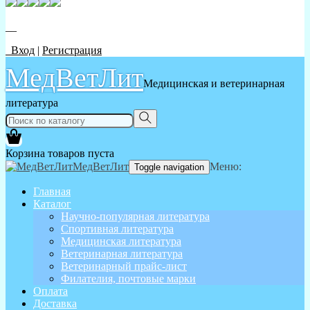
__
Вход
|
Регистрация
МедВетЛит
Медицинская и ветеринарная
литература
Корзина товаров пуста
МедВетЛит
Меню:
Toggle navigation
Главная
Каталог
Научно-популярная литература
Спортивная литература
Медицинская литература
Ветеринарная литература
Ветеринарный прайс-лист
Филателия, почтовые марки
Оплата
Доставка