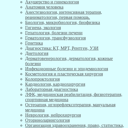
Акушерство и гинекология
Анатомия человека
Анестезиология, интенсивная терапия,
реаниматология, первая помощь.
Биология, микробиология, биофизика
Гигиена, экология
Гепатология, болезни печени
Гематология, трансфузиология
Генетика
Диагностика: КТ, МРТ, Рентген, УЗИ
Диетология
Дерматовенерология, дерматология, кожные
болезни
Инфекционные болезни и эпидемиология
Косметология и пластическая хирургия
Колопроктология
Кардиология, кардиохирургия
Лабораторная диагностика
ЛФК, медицинская реабилитация, физиотерапия,
спортивная медицина
Остеоапия, иглорефлексотерапия, мануальная
медицина
Неврология, нейрохирургия
Оториноларингология
Организация здравоохранения, право, статистика,