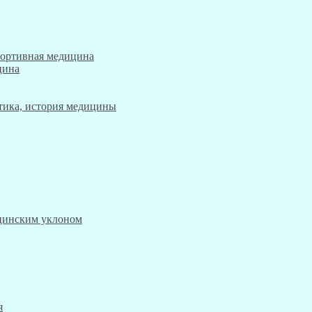
портивная медицина
цина
этика, история медицины
ицинским уклоном
я