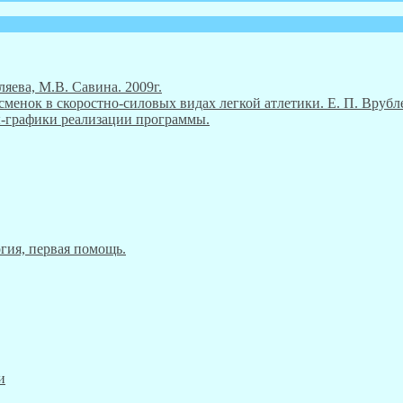
ляева, М.В. Савина. 2009г.
енок в скоростно-силовых видах легкой атлетики. Е. П. Врубле
ны-графики реализации программы.
гия, первая помощь.
и