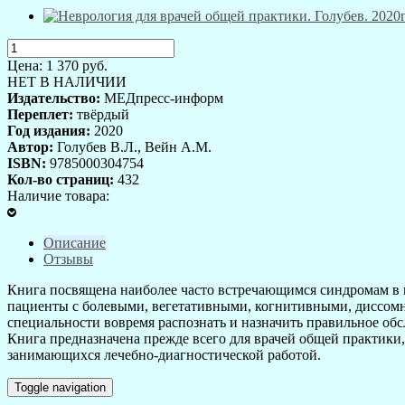
Цена:
1 370
руб.
НЕТ В НАЛИЧИИ
Издательство:
МЕДпресс-информ
Переплет:
твёрдый
Год издания:
2020
Автор:
Голубев В.Л., Вейн А.М.
ISBN:
9785000304754
Кол-во страниц:
432
Наличие товара:
Описание
Отзывы
Книга посвящена наиболее часто встречающимся синдромам в п
пациенты с болевыми, вегетативными, когнитивными, диссом
специальности вовремя распознать и назначить правильное об
Книга предназначена прежде всего для врачей общей практики,
занимающихся лечебно-диагностической работой.
Toggle navigation