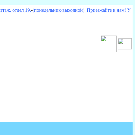
этаж, отдел 19.
(понедельник-выходной). Приезжайте к нам! У