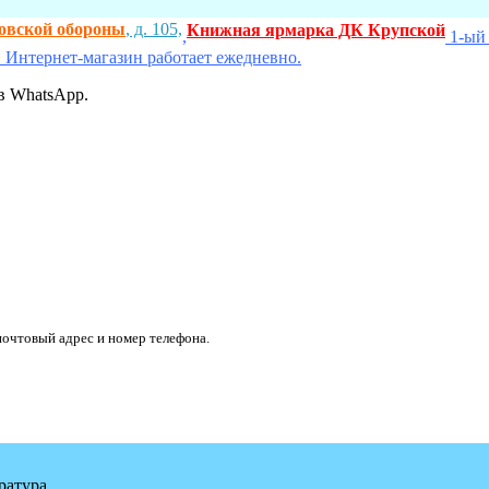
ховской обороны
, д. 105,
Книжная ярмарка ДК Крупской
,
1-ый 
 Интернет-магазин работает ежедневно.
в WhatsApp.
очтовый адрес и номер телефона.
ратура