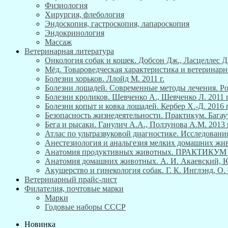
Физиология
Хирургия, флебология
Эндоскопия, гастроскопия, лапароскопия
Эндокринология
Массаж
Ветеринарная литература
Онкология собак и кошек. Добсон Дж., Ласцеллес Д.
Мёд. Товароведческая характеристика и ветеринарн
Болезни хорьков. Ллойд М. 2011 г.
Болезни лошадей. Современные методы лечения. Роб
Болезни кроликов. Шевченко А., Шевченко Л. 2011 г
Болезни копыт и ковка лошадей. Кербер Х.-Д. 2016 г
Безопасность жизнедеятельности. Практикум. Багау
Бега и рысаки. Ганулич А.А., Ползунова А.М. 2013 г
Атлас по ультразвуковой диагностике. Исследования
Анестезиология и анальгезия мелких домашних живо
Анатомия продуктивных животных. ПРАКТИКУ
Анатомия домашних животных. А. И. Акаевский, Ю. 
Акушерство и гинекология собак. Г. К. Инглэнд, О. 
Ветеринарный прайс-лист
Филателия, почтовые марки
Марки
Годовые наборы СССР
Новинка