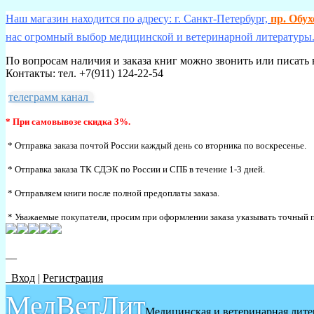
Наш магазин находится по адресу: г. Санкт-Петербург,
пр. Обу
нас огромный выбор медицинской и ветеринарной литературы.
По вопросам наличия и заказа книг можно звонить или писать 
Контакты: тел. +7(911) 124-22-54
телеграмм канал
* При самовывозе скидка 3%.
* Отправка заказа почтой России каждый день со вторника по воскресенье.
* Отправка заказа ТК СДЭК по России и СПБ в течение 1-3 дней.
* Отправляем книги после полной предоплаты заказа.
* Уважаемые покупатели, просим при оформлении заказа указывать точный п
__
Вход
|
Регистрация
МедВетЛит
Медицинская и ветеринарная лите