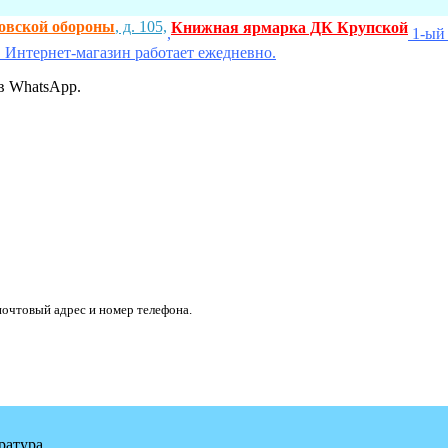
ховской обороны
, д. 105,
Книжная ярмарка ДК Крупской
,
1-ый 
 Интернет-магазин работает ежедневно.
в WhatsApp.
очтовый адрес и номер телефона.
ратура