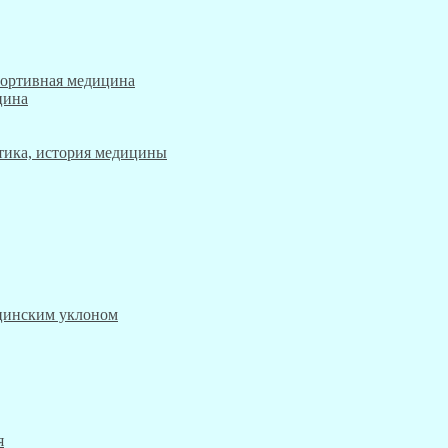
портивная медицина
цина
этика, история медицины
ицинским уклоном
я