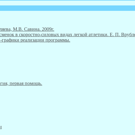
ляева, М.В. Савина. 2009г.
енок в скоростно-силовых видах легкой атлетики. Е. П. Врубле
ны-графики реализации программы.
гия, первая помощь.
и