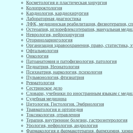
Косметология и пластическая хирургия
Колопроктология
Кардиология, кардиохирургия
Лабораторная диагностика
ЛФК, медицинская реабилитация, физиотерапия, с
Остеоапия, иглорефлексотерапия, мануальная меди
Неврология, нейрохирургия
Оториноларингология
Организация здравоохранения, право, статистика, 
Офтальмология
Онкология
Патоанатомия и патофизиология, патология
Педиатрия, Неонатология
Психиатрия, наркология, психология
Пульмонология, фтизиатрия
Ревматология
Сестринское дело
Словари, учебники по иностранным языкам с мед
Судебная медицина
Цитология. Гистология. Эмбриология
Травматология и ортопедия
Токсикология, отравления
Терапия, внутренние болезни, гастроэнтерология
Урология, нефрология, андрология
Фармакология и фармакотерапия, фармхимия, хими