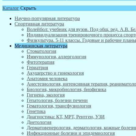
Каталог
Скрыть
Научно-популярная литература
Спортивная литература
Волейбол: учебник для вузов. Под общ. ред. А.В. Бе
Индивидуализация тренировочного процесса спортсм
Физкультура. 5-11 классы. Годовые и рабочие пла
Медицинская литература
Стоматология
Иммунология, аллергология
Фитотерапия
Гериатрия
Акушерство и гинекология
Анатомия человека
Анестезиология, интенсивная терапия, реаниматоло
Биология, микробиология, биофизика
Гигиена, экология
Гепатология, болезни печени
Гематология, трансфузиология
Генетика
Диагностика: КТ, МРТ, Рентген, УЗИ
Диетология
Дерматовенерология, дерматология, кожные болезн
Инфекционные болезни и эпидемиология