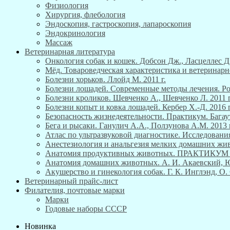
Физиология
Хирургия, флебология
Эндоскопия, гастроскопия, лапароскопия
Эндокринология
Массаж
Ветеринарная литература
Онкология собак и кошек. Добсон Дж., Ласцеллес Д.
Мёд. Товароведческая характеристика и ветеринарн
Болезни хорьков. Ллойд М. 2011 г.
Болезни лошадей. Современные методы лечения. Роб
Болезни кроликов. Шевченко А., Шевченко Л. 2011 г
Болезни копыт и ковка лошадей. Кербер Х.-Д. 2016 г
Безопасность жизнедеятельности. Практикум. Багау
Бега и рысаки. Ганулич А.А., Ползунова А.М. 2013 г
Атлас по ультразвуковой диагностике. Исследования
Анестезиология и анальгезия мелких домашних живо
Анатомия продуктивных животных. ПРАКТИКУ
Анатомия домашних животных. А. И. Акаевский, Ю. 
Акушерство и гинекология собак. Г. К. Инглэнд, О. 
Ветеринарный прайс-лист
Филателия, почтовые марки
Марки
Годовые наборы СССР
Новинка