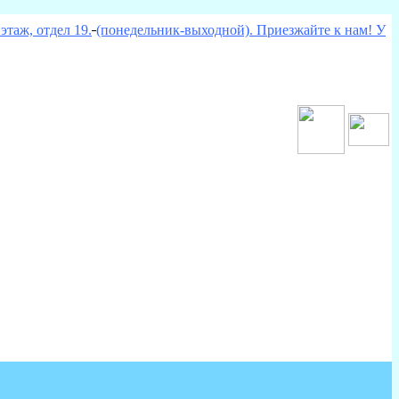
этаж, отдел 19.
(понедельник-выходной). Приезжайте к нам! У