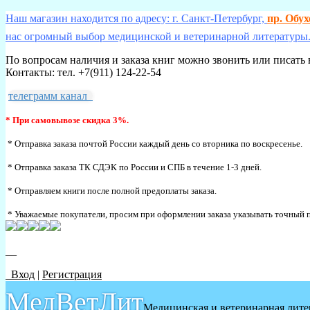
Наш магазин находится по адресу: г. Санкт-Петербург,
пр. Обу
нас огромный выбор медицинской и ветеринарной литературы.
По вопросам наличия и заказа книг можно звонить или писать 
Контакты: тел. +7(911) 124-22-54
телеграмм канал
* При самовывозе скидка 3%.
* Отправка заказа почтой России каждый день со вторника по воскресенье.
* Отправка заказа ТК СДЭК по России и СПБ в течение 1-3 дней.
* Отправляем книги после полной предоплаты заказа.
* Уважаемые покупатели, просим при оформлении заказа указывать точный п
__
Вход
|
Регистрация
МедВетЛит
Медицинская и ветеринарная лите