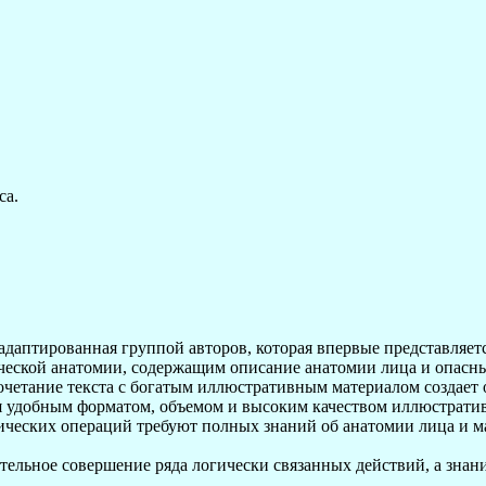
са.
адаптированная группой авторов, которая впервые представляет
ской анатомии, содержащим описание анатомии лица и опасных
очетание текста с богатым иллюстративным материалом создает 
я удобным форматом, объемом и высоким качеством иллюстратив
ических операций требуют полных знаний об анатомии лица и м
тельное совершение ряда логически связанных действий, а знан