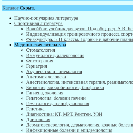
Каталог
Скрыть
Научно-популярная литература
Спортивная литература
Волейбол: учебник для вузов. Под общ. ред. А.В. Бе
Индивидуализация тренировочного процесса спортсм
Физкультура. 5-11 классы. Годовые и рабочие пла
Медицинская литература
Стоматология
Иммунология, аллергология
Фитотерапия
Гериатрия
Акушерство и гинекология
Анатомия человека
Анестезиология, интенсивная терапия, реаниматоло
Биология, микробиология, биофизика
Гигиена, экология
Гепатология, болезни печени
Гематология, трансфузиология
Генетика
Диагностика: КТ, МРТ, Рентген, УЗИ
Диетология
Дерматовенерология, дерматология, кожные болезн
Инфекционные болезни и эпидемиология