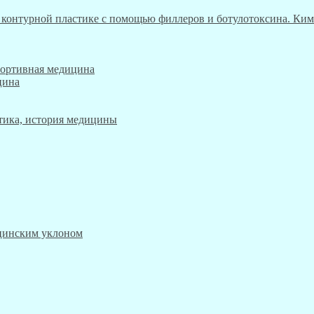
 контурной пластике с помощью филлеров и ботулотоксина. Ким
портивная медицина
цина
этика, история медицины
ицинским уклоном