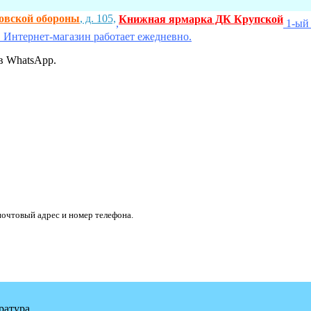
ховской обороны
, д. 105,
Книжная ярмарка ДК Крупской
,
1-ый 
 Интернет-магазин работает ежедневно.
в WhatsApp.
очтовый адрес и номер телефона.
ратура