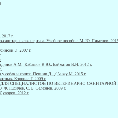
я
 2017 г.
о-санитарная экспертиза. Учебное пособие. М. Ю. Пименов. 2015
инсон Э. 2007 г.
.
.
тдинов А.М., Кабашов В.Ю., Байматов В.Н. 2012 г.
.
 у собак и кошек. Пенник Д., д'Анжу М. 2015 г.
тных. Кэрролл Г. 2009 г.
М ДЛЯ СПЕЦИАЛИСТОВ ПО ВЕТЕРИНАРНО-САНИТАРНОЙ ЭКСП
Ф. Юдичев, С. Б. Селезнев. 2009 г.
Суворов. 2012 г.