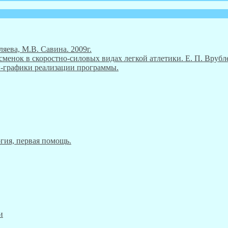
ляева, М.В. Савина. 2009г.
енок в скоростно-силовых видах легкой атлетики. Е. П. Врубле
ны-графики реализации программы.
гия, первая помощь.
и