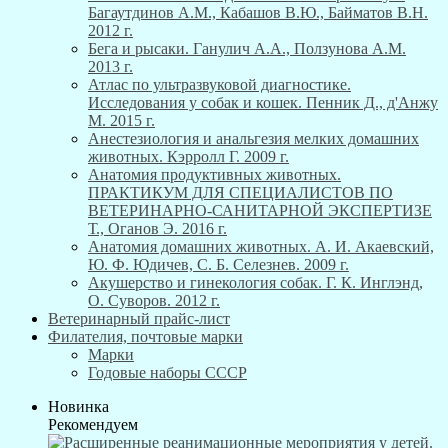
Багаутдинов А.М., Кабашов В.Ю., Байматов В.Н.
2012 г.
Бега и рысаки. Ганулич А.А., Ползунова А.М.
2013 г.
Атлас по ультразвуковой диагностике.
Исследования у собак и кошек. Пенник Д., д'Анжу
М. 2015 г.
Анестезиология и анальгезия мелких домашних
животных. Кэрролл Г. 2009 г.
Анатомия продуктивных животных.
ПРАКТИКУМ ДЛЯ СПЕЦИАЛИСТОВ ПО
ВЕТЕРИНАРНО-САНИТАРНОЙ ЭКСПЕРТИЗЕ
Т., Оганов Э. 2016 г.
Анатомия домашних животных. А. И. Акаевский,
Ю. Ф. Юдичев, С. Б. Селезнев. 2009 г.
Акушерство и гинекология собак. Г. К. Инглэнд,
О. Суворов. 2012 г.
Ветеринарный прайс-лист
Филателия, почтовые марки
Марки
Годовые наборы СССР
Новинка
Рекомендуем