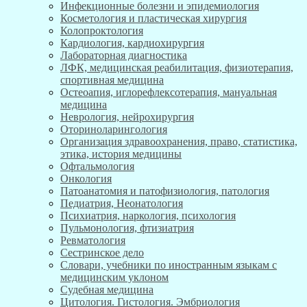
Инфекционные болезни и эпидемиология
Косметология и пластическая хирургия
Колопроктология
Кардиология, кардиохирургия
Лабораторная диагностика
ЛФК, медицинская реабилитация, физиотерапия,
спортивная медицина
Остеоапия, иглорефлексотерапия, мануальная
медицина
Неврология, нейрохирургия
Оториноларингология
Организация здравоохранения, право, статистика,
этика, история медицины
Офтальмология
Онкология
Патоанатомия и патофизиология, патология
Педиатрия, Неонатология
Психиатрия, наркология, психология
Пульмонология, фтизиатрия
Ревматология
Сестринское дело
Словари, учебники по иностранным языкам с
медицинским уклоном
Судебная медицина
Цитология. Гистология. Эмбриология