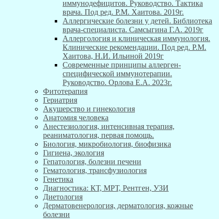
иммунодефицитов. Руководство. Тактика
врача. Под ред. Р.М. Хаитова. 2019г.
Аллергические болезни у детей. Библиотека
врача-специалиста. Самсыгина Г.А. 2019г
Аллергология и клиническая иммунология.
Клинические рекомендации. Под ред. Р.М.
Хаитова, Н.И. Ильиной 2019г
Современные принципы аллерген-
специфической иммунотерапии.
Руководство. Орлова Е.А. 2023г.
Фитотерапия
Гериатрия
Акушерство и гинекология
Анатомия человека
Анестезиология, интенсивная терапия,
реаниматология, первая помощь.
Биология, микробиология, биофизика
Гигиена, экология
Гепатология, болезни печени
Гематология, трансфузиология
Генетика
Диагностика: КТ, МРТ, Рентген, УЗИ
Диетология
Дерматовенерология, дерматология, кожные
болезни