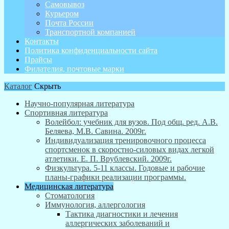
Самовывоз
Курьером
Почта России
Транспортной компанией
Контакты
Политика конфиденциальности сайта
Прайсы
Филателия, почтовые марки
Каталог
Скрыть
Научно-популярная литература
Спортивная литература
Волейбол: учебник для вузов. Под общ. ред. А.В.
Беляева, М.В. Савина. 2009г.
Индивидуализация тренировочного процесса
спортсменок в скоростно-силовых видах легкой
атлетики. Е. П. Врублевский. 2009г.
Физкультура. 5-11 классы. Годовые и рабочие
планы-графики реализации программы.
Медицинская литература
Стоматология
Иммунология, аллергология
Тактика диагностики и лечения
аллергических заболеваний и