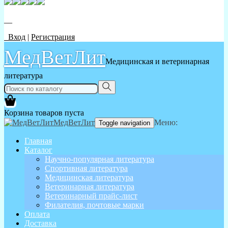
__
Вход
|
Регистрация
МедВетЛит
Медицинская и ветеринарная
литература
Корзина товаров пуста
МедВетЛит
Меню:
Toggle navigation
Главная
Каталог
Научно-популярная литература
Спортивная литература
Медицинская литература
Ветеринарная литература
Ветеринарный прайс-лист
Филателия, почтовые марки
Оплата
Доставка