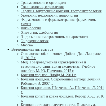
Травматология и ортопедия
Токсикология, отравления
Терапия, внутренние болезни, гастроэнтерология
Урология, нефрология, андрология
Фармакология и фармакотерапия, фармхимия,
химия
Физиология
Хирургия, флебология
Эндоскопия, гастроскопия, лапароскопия
Эндокринология
Массаж
Ветеринарная литература
Онкология собак и кошек. Добсон Дж., Ласцеллес
Д. 2017 г.
Мёд. Товароведческая характеристика и
ветеринарно-санитарная экспертиза. Учебное
пособие. М. Ю. Пименов. 2015 г.
Болезни хорьков. Ллойд М. 2011 г.
Болезни лошадей. Современные методы лечения.
Робинсон Э. 2007 г.
Болезни кроликов. Шевченко А., Шевченко Л. 2011
г.
Болезни копыт и ковка лошадей. Кербер Х.-Д. 2016
г.
Безопасность жизнедеятельности. Практикум.