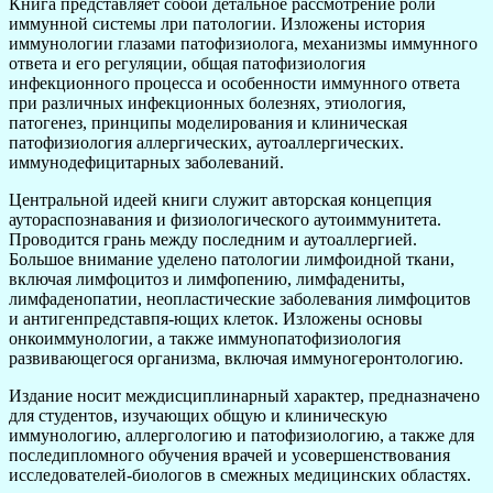
Книга представляет собой детальное рассмотрение роли
иммунной системы лри патологии. Изложены история
иммунологии глазами патофизиолога, механизмы иммунного
ответа и его регуляции, общая патофизиология
инфекционного процесса и особенности иммунного ответа
при различных инфекционных болезнях, этиология,
патогенез, принципы моделирования и клиническая
патофизиология аллергических, аутоаллергических.
иммунодефицитарных заболеваний.
Центральной идеей книги служит авторская концепция
аутораспознавания и физио­логического аутоиммунитета.
Проводится грань между последним и аутоаллергией.
Большое внимание уделено патологии лимфоидной ткани,
включая лимфоцитоз и лимфопению, лимф­адениты,
лимфаденопатии, неопластические заболевания лимфоцитов
и антигенпредставпя-ющих клеток. Изложены основы
онкоиммунологии, а также иммунопатофизиология
развивающегося организма, включая иммуногеронтологию.
Издание носит междисциплинарный характер, предназначено
для студентов, изучающих общую и клиническую
иммунологию, аллергологию и патофизиологию, а также для
последипломного обучения врачей и усовершенствования
исследователей-биологов в смежных медицинских об­ластях.