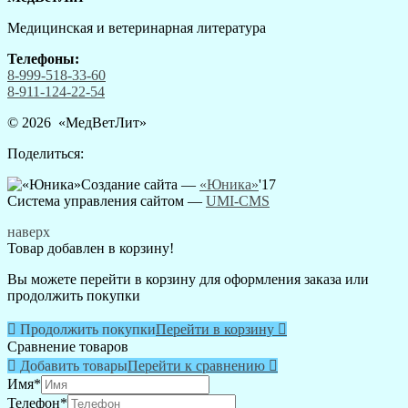
Медицинская и ветеринарная литература
Телефоны:
8-999-518-33-60
8-911-124-22-54
© 2026 «
МедВетЛит
»
Поделиться:
Создание сайта —
«Юника»
'17
Система управления сайтом
—
UMI-CMS
наверх
Товар добавлен в корзину!
Вы можете перейти в корзину для оформления заказа или
продолжить покупки

Продолжить покупки
Перейти в корзину

Сравнение товаров

Добавить товары
Перейти к сравнению

Имя
*
Телефон
*