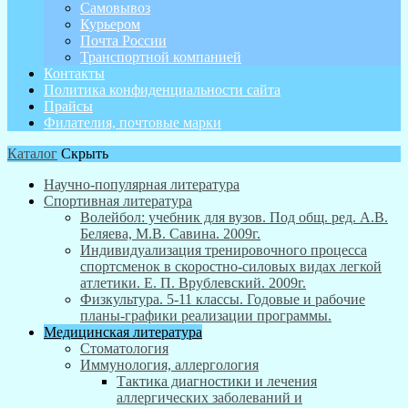
Самовывоз
Курьером
Почта России
Транспортной компанией
Контакты
Политика конфиденциальности сайта
Прайсы
Филателия, почтовые марки
Каталог
Скрыть
Научно-популярная литература
Спортивная литература
Волейбол: учебник для вузов. Под общ. ред. А.В.
Беляева, М.В. Савина. 2009г.
Индивидуализация тренировочного процесса
спортсменок в скоростно-силовых видах легкой
атлетики. Е. П. Врублевский. 2009г.
Физкультура. 5-11 классы. Годовые и рабочие
планы-графики реализации программы.
Медицинская литература
Стоматология
Иммунология, аллергология
Тактика диагностики и лечения
аллергических заболеваний и