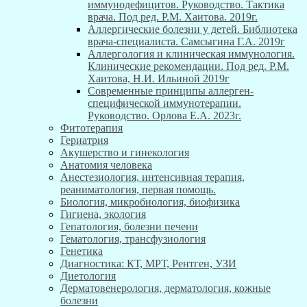
иммунодефицитов. Руководство. Тактика
врача. Под ред. Р.М. Хаитова. 2019г.
Аллергические болезни у детей. Библиотека
врача-специалиста. Самсыгина Г.А. 2019г
Аллергология и клиническая иммунология.
Клинические рекомендации. Под ред. Р.М.
Хаитова, Н.И. Ильиной 2019г
Современные принципы аллерген-
специфической иммунотерапии.
Руководство. Орлова Е.А. 2023г.
Фитотерапия
Гериатрия
Акушерство и гинекология
Анатомия человека
Анестезиология, интенсивная терапия,
реаниматология, первая помощь.
Биология, микробиология, биофизика
Гигиена, экология
Гепатология, болезни печени
Гематология, трансфузиология
Генетика
Диагностика: КТ, МРТ, Рентген, УЗИ
Диетология
Дерматовенерология, дерматология, кожные
болезни