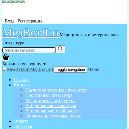
__
Вход
|
Регистрация
МедВетЛит
Медицинская и ветеринарная
литература
Корзина товаров пуста
МедВетЛит
Меню:
Toggle navigation
Главная
Каталог
Научно-популярная литература
Спортивная литература
Медицинская литература
Ветеринарная литература
Ветеринарный прайс-лист
Филателия, почтовые марки
Оплата
Доставка