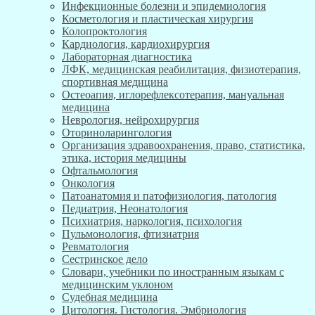
Инфекционные болезни и эпидемиология
Косметология и пластическая хирургия
Колопроктология
Кардиология, кардиохирургия
Лабораторная диагностика
ЛФК, медицинская реабилитация, физиотерапия,
спортивная медицина
Остеоапия, иглорефлексотерапия, мануальная
медицина
Неврология, нейрохирургия
Оториноларингология
Организация здравоохранения, право, статистика,
этика, история медицины
Офтальмология
Онкология
Патоанатомия и патофизиология, патология
Педиатрия, Неонатология
Психиатрия, наркология, психология
Пульмонология, фтизиатрия
Ревматология
Сестринское дело
Словари, учебники по иностранным языкам с
медицинским уклоном
Судебная медицина
Цитология. Гистология. Эмбриология