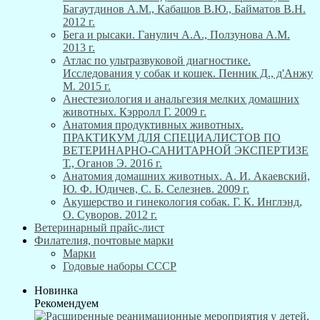
Багаутдинов А.М., Кабашов В.Ю., Байматов В.Н.
2012 г.
Бега и рысаки. Ганулич А.А., Ползунова А.М.
2013 г.
Атлас по ультразвуковой диагностике.
Исследования у собак и кошек. Пенник Д., д'Анжу
М. 2015 г.
Анестезиология и анальгезия мелких домашних
животных. Кэрролл Г. 2009 г.
Анатомия продуктивных животных.
ПРАКТИКУМ ДЛЯ СПЕЦИАЛИСТОВ ПО
ВЕТЕРИНАРНО-САНИТАРНОЙ ЭКСПЕРТИЗЕ
Т., Оганов Э. 2016 г.
Анатомия домашних животных. А. И. Акаевский,
Ю. Ф. Юдичев, С. Б. Селезнев. 2009 г.
Акушерство и гинекология собак. Г. К. Инглэнд,
О. Суворов. 2012 г.
Ветеринарный прайс-лист
Филателия, почтовые марки
Марки
Годовые наборы СССР
Новинка
Рекомендуем