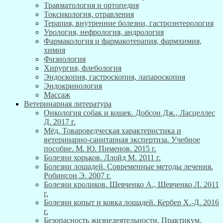
Травматология и ортопедия
Токсикология, отравления
Терапия, внутренние болезни, гастроэнтерология
Урология, нефрология, андрология
Фармакология и фармакотерапия, фармхимия,
химия
Физиология
Хирургия, флебология
Эндоскопия, гастроскопия, лапароскопия
Эндокринология
Массаж
Ветеринарная литература
Онкология собак и кошек. Добсон Дж., Ласцеллес
Д. 2017 г.
Мёд. Товароведческая характеристика и
ветеринарно-санитарная экспертиза. Учебное
пособие. М. Ю. Пименов. 2015 г.
Болезни хорьков. Ллойд М. 2011 г.
Болезни лошадей. Современные методы лечения.
Робинсон Э. 2007 г.
Болезни кроликов. Шевченко А., Шевченко Л. 2011
г.
Болезни копыт и ковка лошадей. Кербер Х.-Д. 2016
г.
Безопасность жизнедеятельности. Практикум.