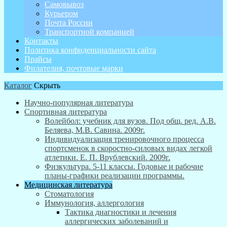
Самовывоз
Курьером
Почта России
Транспортной компанией
Контакты
Политика конфиденциальности сайта
Прайсы
Филателия, почтовые марки
Каталог
Скрыть
Научно-популярная литература
Спортивная литература
Волейбол: учебник для вузов. Под общ. ред. А.В.
Беляева, М.В. Савина. 2009г.
Индивидуализация тренировочного процесса
спортсменок в скоростно-силовых видах легкой
атлетики. Е. П. Врублевский. 2009г.
Физкультура. 5-11 классы. Годовые и рабочие
планы-графики реализации программы.
Медицинская литература
Стоматология
Иммунология, аллергология
Тактика диагностики и лечения
аллергических заболеваний и