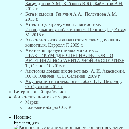
Багаутдинов А.М., Кабашов В.Ю., Байматов В.Н.
2012 г.
Бега и рысаки. Ганулич А.А., Ползунова А.М.
2013 г.
Атлас по ультразвуковой диагностике.
Исследования у собак и кошек. Пенник Д., д'Анжу
М. 2015 г.
Анестезиология и анальгезия мелких домашних
животных. Кэрролл Г. 2009 г.
Анатомия продуктивных животных.
ПРАКТИКУМ ДЛЯ СПЕЦИАЛИСТОВ ПО
ВЕТЕРИНАРНО-САНИТАРНОЙ ЭКСПЕРТИЗЕ
Т., Оганов Э. 2016 г.
Анатомия домашних животных. А. И. Акаевский,
Ю. Ф. Юдичев, С. Б. Селезнев. 2009 г.
Акушерство и гинекология собак. Г. К. Инглэнд,
О. Суворов. 2012 г.
Ветеринарный прайс-лист
Филателия, почтовые марки
Марки
Годовые наборы СССР
Новинка
Рекомендуем