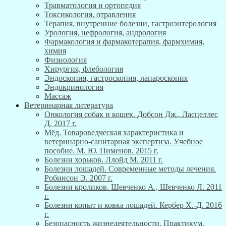
Травматология и ортопедия
Токсикология, отравления
Терапия, внутренние болезни, гастроэнтерология
Урология, нефрология, андрология
Фармакология и фармакотерапия, фармхимия,
химия
Физиология
Хирургия, флебология
Эндоскопия, гастроскопия, лапароскопия
Эндокринология
Массаж
Ветеринарная литература
Онкология собак и кошек. Добсон Дж., Ласцеллес
Д. 2017 г.
Мёд. Товароведческая характеристика и
ветеринарно-санитарная экспертиза. Учебное
пособие. М. Ю. Пименов. 2015 г.
Болезни хорьков. Ллойд М. 2011 г.
Болезни лошадей. Современные методы лечения.
Робинсон Э. 2007 г.
Болезни кроликов. Шевченко А., Шевченко Л. 2011
г.
Болезни копыт и ковка лошадей. Кербер Х.-Д. 2016
г.
Безопасность жизнедеятельности. Практикум.