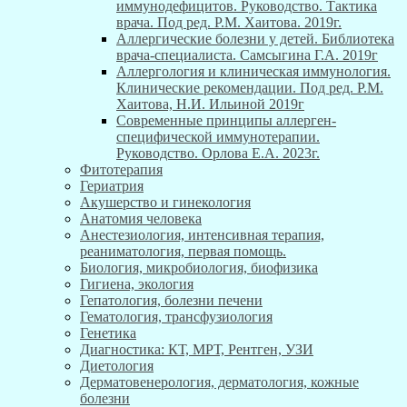
иммунодефицитов. Руководство. Тактика
врача. Под ред. Р.М. Хаитова. 2019г.
Аллергические болезни у детей. Библиотека
врача-специалиста. Самсыгина Г.А. 2019г
Аллергология и клиническая иммунология.
Клинические рекомендации. Под ред. Р.М.
Хаитова, Н.И. Ильиной 2019г
Современные принципы аллерген-
специфической иммунотерапии.
Руководство. Орлова Е.А. 2023г.
Фитотерапия
Гериатрия
Акушерство и гинекология
Анатомия человека
Анестезиология, интенсивная терапия,
реаниматология, первая помощь.
Биология, микробиология, биофизика
Гигиена, экология
Гепатология, болезни печени
Гематология, трансфузиология
Генетика
Диагностика: КТ, МРТ, Рентген, УЗИ
Диетология
Дерматовенерология, дерматология, кожные
болезни