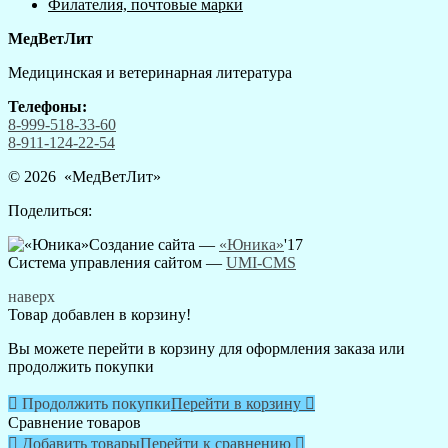
Филателия, почтовые марки
МедВетЛит
Медицинская и ветеринарная литература
Телефоны:
8-999-518-33-60
8-911-124-22-54
© 2026 «
МедВетЛит
»
Поделиться:
Создание сайта —
«Юника»
'17
Система управления сайтом
—
UMI-CMS
наверх
Товар добавлен в корзину!
Вы можете перейти в корзину для оформления заказа или
продолжить покупки

Продолжить покупки
Перейти в корзину

Сравнение товаров

Добавить товары
Перейти к сравнению
