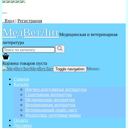
__
Вход
|
Регистрация
МедВетЛит
Медицинская и ветеринарная
литература
Корзина товаров пуста
МедВетЛит
Меню:
Toggle navigation
Главная
Каталог
Научно-популярная литература
Спортивная литература
Медицинская литература
Ветеринарная литература
Ветеринарный прайс-лист
Филателия, почтовые марки
Оплата
Доставка