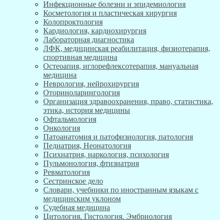
Инфекционные болезни и эпидемиология
Косметология и пластическая хирургия
Колопроктология
Кардиология, кардиохирургия
Лабораторная диагностика
ЛФК, медицинская реабилитация, физиотерапия,
спортивная медицина
Остеоапия, иглорефлексотерапия, мануальная
медицина
Неврология, нейрохирургия
Оториноларингология
Организация здравоохранения, право, статистика,
этика, история медицины
Офтальмология
Онкология
Патоанатомия и патофизиология, патология
Педиатрия, Неонатология
Психиатрия, наркология, психология
Пульмонология, фтизиатрия
Ревматология
Сестринское дело
Словари, учебники по иностранным языкам с
медицинским уклоном
Судебная медицина
Цитология. Гистология. Эмбриология