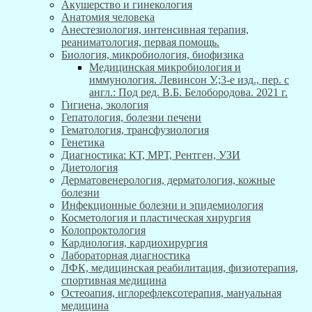
Акушерство и гинекология
Анатомия человека
Анестезиология, интенсивная терапия,
реаниматология, первая помощь.
Биология, микробиология, биофизика
Медицинская микробиология и
иммунология. Левинсон У.;3-е изд., пер. с
англ.: Под ред. В.Б. Белобородова. 2021 г.
Гигиена, экология
Гепатология, болезни печени
Гематология, трансфузиология
Генетика
Диагностика: КТ, МРТ, Рентген, УЗИ
Диетология
Дерматовенерология, дерматология, кожные
болезни
Инфекционные болезни и эпидемиология
Косметология и пластическая хирургия
Колопроктология
Кардиология, кардиохирургия
Лабораторная диагностика
ЛФК, медицинская реабилитация, физиотерапия,
спортивная медицина
Остеоапия, иглорефлексотерапия, мануальная
медицина