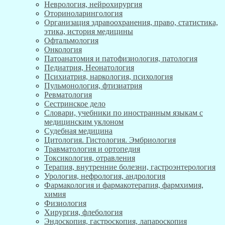
Неврология, нейрохирургия
Оториноларингология
Организация здравоохранения, право, статистика,
этика, история медицины
Офтальмология
Онкология
Патоанатомия и патофизиология, патология
Педиатрия, Неонатология
Психиатрия, наркология, психология
Пульмонология, фтизиатрия
Ревматология
Сестринское дело
Словари, учебники по иностранным языкам с
медицинским уклоном
Судебная медицина
Цитология. Гистология. Эмбриология
Травматология и ортопедия
Токсикология, отравления
Терапия, внутренние болезни, гастроэнтерология
Урология, нефрология, андрология
Фармакология и фармакотерапия, фармхимия,
химия
Физиология
Хирургия, флебология
Эндоскопия, гастроскопия, лапароскопия