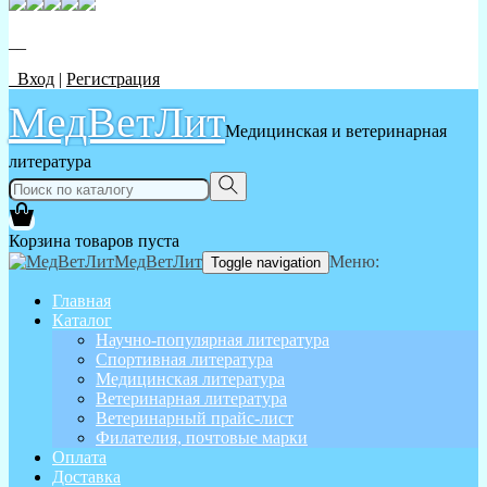
__
Вход
|
Регистрация
МедВетЛит
Медицинская и ветеринарная
литература
Корзина товаров пуста
МедВетЛит
Меню:
Toggle navigation
Главная
Каталог
Научно-популярная литература
Спортивная литература
Медицинская литература
Ветеринарная литература
Ветеринарный прайс-лист
Филателия, почтовые марки
Оплата
Доставка