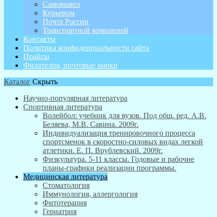
Самовывоз
Курьером
Почта России
Транспортной компанией
Контакты
Политика конфиденциальности сайта
Прайсы
Филателия, почтовые марки
Каталог
Скрыть
Научно-популярная литература
Спортивная литература
Волейбол: учебник для вузов. Под общ. ред. А.В.
Беляева, М.В. Савина. 2009г.
Индивидуализация тренировочного процесса
спортсменок в скоростно-силовых видах легкой
атлетики. Е. П. Врублевский. 2009г.
Физкультура. 5-11 классы. Годовые и рабочие
планы-графики реализации программы.
Медицинская литература
Стоматология
Иммунология, аллергология
Фитотерапия
Гериатрия