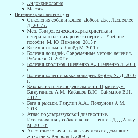
Эндокринология
Массаж
Ветеринарная литература
Онкология собак и кошек. Добсон Дж., Ласцеллес
Д. 2017 г.
Мёд. Товароведческая характеристика и
ветеринарно-санитарная экспертиза. Учебное
пособие. М. Ю. Пименов. 2015 г.
Болезни хорьков. Ллойд М. 2011 г.
Болезни лошадей. Современные методы лечения.
Робинсон Э. 2007 г.
Болезни кроликов. Шевченко А., Шевченко Л. 2011
г.
Болезни копыт и ковка лошадей. Кербер Х.-Д. 2016
г.
Безопасность жизнедеятельности. Практикум.
Багаутдинов А.М., Кабашов В.Ю., Байматов В.Н.
2012 г.
Бега и рысаки. Ганулич А.А., Ползунова А.М.
2013 г.
Атлас по ультразвуковой диагностике.
Исследования у собак и кошек. Пенник Д., д'Анжу
М. 2015 г.
Анестезиология и анальгезия мелких домашних
животных. Кэрролл Г. 2009 г.