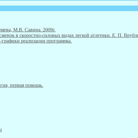
ляева, М.В. Савина. 2009г.
енок в скоростно-силовых видах легкой атлетики. Е. П. Врубле
ны-графики реализации программы.
гия, первая помощь.
и