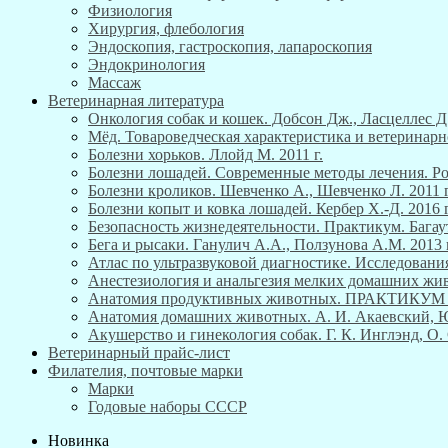
Физиология
Хирургия, флебология
Эндоскопия, гастроскопия, лапароскопия
Эндокринология
Массаж
Ветеринарная литература
Онкология собак и кошек. Добсон Дж., Ласцеллес Д.
Мёд. Товароведческая характеристика и ветеринарн
Болезни хорьков. Ллойд М. 2011 г.
Болезни лошадей. Современные методы лечения. Роб
Болезни кроликов. Шевченко А., Шевченко Л. 2011 г
Болезни копыт и ковка лошадей. Кербер Х.-Д. 2016 г
Безопасность жизнедеятельности. Практикум. Багау
Бега и рысаки. Ганулич А.А., Ползунова А.М. 2013 г
Атлас по ультразвуковой диагностике. Исследования
Анестезиология и анальгезия мелких домашних живо
Анатомия продуктивных животных. ПРАКТИКУ
Анатомия домашних животных. А. И. Акаевский, Ю. 
Акушерство и гинекология собак. Г. К. Инглэнд, О. 
Ветеринарный прайс-лист
Филателия, почтовые марки
Марки
Годовые наборы СССР
Новинка