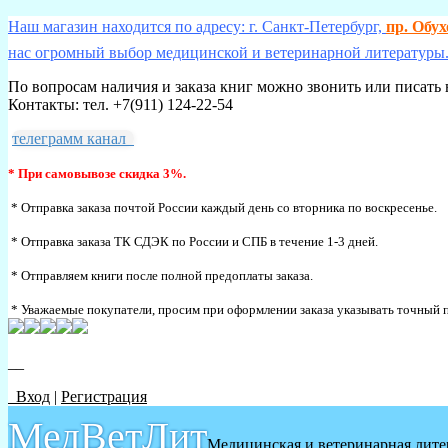
Наш магазин находится по адресу: г. Санкт-Петербург,
пр. Обу
нас огромный выбор медицинской и ветеринарной литературы.
По вопросам наличия и заказа книг можно звонить или писать 
Контакты: тел. +7(911) 124-22-54
телеграмм канал
* При самовывозе скидка 3%.
* Отправка заказа почтой России каждый день со вторника по воскресенье.
* Отправка заказа ТК СДЭК по России и СПБ в течение 1-3 дней.
* Отправляем книги после полной предоплаты заказа.
* Уважаемые покупатели, просим при оформлении заказа указывать точный п
__
Вход
|
Регистрация
МедВетЛит
Медицинская и ветеринарная лите