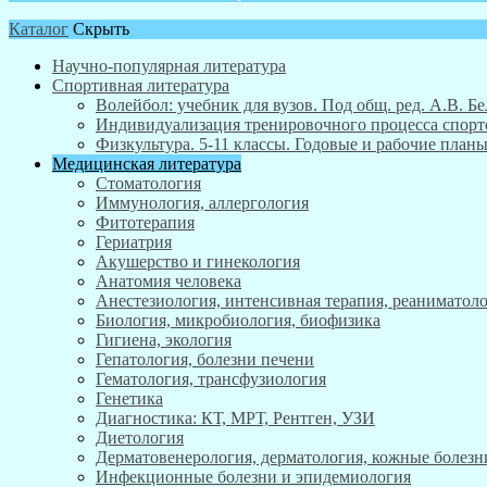
Каталог
Скрыть
Научно-популярная литература
Спортивная литература
Волейбол: учебник для вузов. Под общ. ред. А.В. Бе
Индивидуализация тренировочного процесса спортсм
Физкультура. 5-11 классы. Годовые и рабочие пла
Медицинская литература
Стоматология
Иммунология, аллергология
Фитотерапия
Гериатрия
Акушерство и гинекология
Анатомия человека
Анестезиология, интенсивная терапия, реаниматоло
Биология, микробиология, биофизика
Гигиена, экология
Гепатология, болезни печени
Гематология, трансфузиология
Генетика
Диагностика: КТ, МРТ, Рентген, УЗИ
Диетология
Дерматовенерология, дерматология, кожные болезн
Инфекционные болезни и эпидемиология