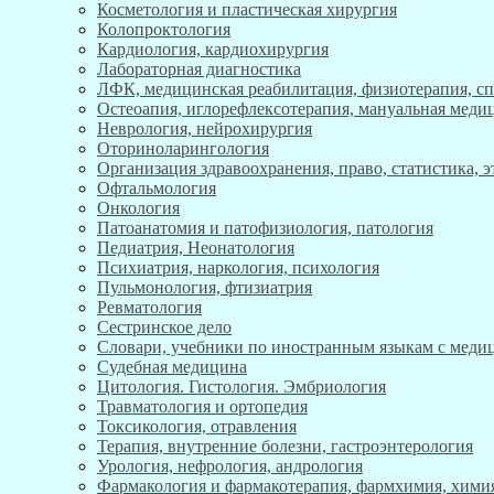
Косметология и пластическая хирургия
Колопроктология
Кардиология, кардиохирургия
Лабораторная диагностика
ЛФК, медицинская реабилитация, физиотерапия, с
Остеоапия, иглорефлексотерапия, мануальная меди
Неврология, нейрохирургия
Оториноларингология
Организация здравоохранения, право, статистика, 
Офтальмология
Онкология
Патоанатомия и патофизиология, патология
Педиатрия, Неонатология
Психиатрия, наркология, психология
Пульмонология, фтизиатрия
Ревматология
Сестринское дело
Словари, учебники по иностранным языкам с мед
Судебная медицина
Цитология. Гистология. Эмбриология
Травматология и ортопедия
Токсикология, отравления
Терапия, внутренние болезни, гастроэнтерология
Урология, нефрология, андрология
Фармакология и фармакотерапия, фармхимия, хими