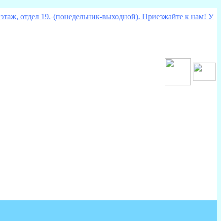
этаж, отдел 19.
(понедельник-выходной). Приезжайте к нам! У