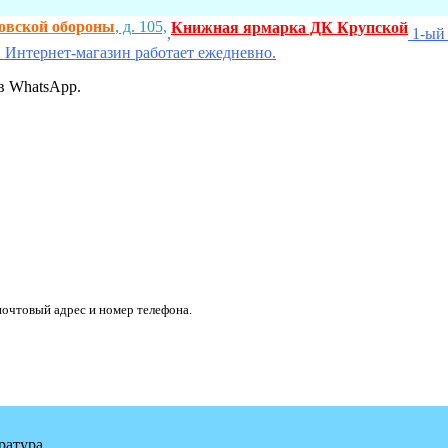
ховской обороны
, д. 105,
Книжная ярмарка ДК Крупской
,
1-ый 
 Интернет-магазин работает ежедневно.
в WhatsApp.
очтовый адрес и номер телефона.
ратура