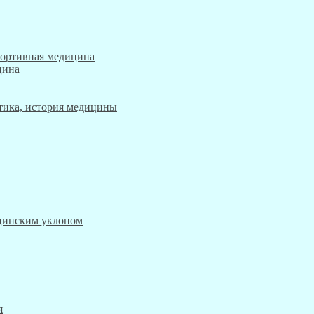
портивная медицина
цина
этика, история медицины
ицинским уклоном
я