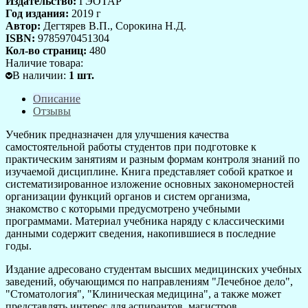
Издательство:
ГЭОТАР
Год издания:
2019 г
Автор:
Дегтярев В.П., Сорокина Н.Д.
ISBN:
9785970451304
Кол-во страниц:
480
Наличие товара:
В наличии
:
1
шт.
Описание
Отзывы
Учебник предназначен для улучшения качества
самостоятельной работы студентов при подготовке к
практическим занятиям и разным формам контроля знаний по
изучаемой дисциплине. Книга представляет собой краткое и
систематизированное изложение основных закономерностей
организации функций органов и систем организма,
знакомство с которыми предусмотрено учебными
программами. Материал учебника наряду с классическими
данными содержит сведения, накопившиеся в последние
годы.
Издание адресовано студентам высших медицинских учебных
заведений, обучающимся по направлениям "Лечебное дело",
"Стоматология", "Клиническая медицина", а также может
представлять интерес для аспирантов, магистров,