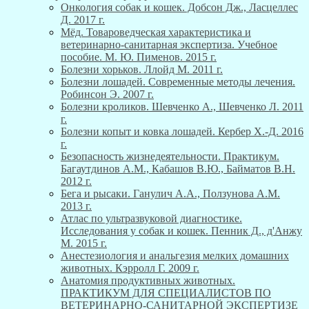
Онкология собак и кошек. Добсон Дж., Ласцеллес
Д. 2017 г.
Мёд. Товароведческая характеристика и
ветеринарно-санитарная экспертиза. Учебное
пособие. М. Ю. Пименов. 2015 г.
Болезни хорьков. Ллойд М. 2011 г.
Болезни лошадей. Современные методы лечения.
Робинсон Э. 2007 г.
Болезни кроликов. Шевченко А., Шевченко Л. 2011
г.
Болезни копыт и ковка лошадей. Кербер Х.-Д. 2016
г.
Безопасность жизнедеятельности. Практикум.
Багаутдинов А.М., Кабашов В.Ю., Байматов В.Н.
2012 г.
Бега и рысаки. Ганулич А.А., Ползунова А.М.
2013 г.
Атлас по ультразвуковой диагностике.
Исследования у собак и кошек. Пенник Д., д'Анжу
М. 2015 г.
Анестезиология и анальгезия мелких домашних
животных. Кэрролл Г. 2009 г.
Анатомия продуктивных животных.
ПРАКТИКУМ ДЛЯ СПЕЦИАЛИСТОВ ПО
ВЕТЕРИНАРНО-САНИТАРНОЙ ЭКСПЕРТИЗЕ