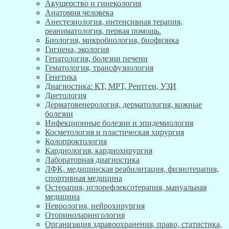
Акушерство и гинекология
Анатомия человека
Анестезиология, интенсивная терапия,
реаниматология, первая помощь.
Биология, микробиология, биофизика
Гигиена, экология
Гепатология, болезни печени
Гематология, трансфузиология
Генетика
Диагностика: КТ, МРТ, Рентген, УЗИ
Диетология
Дерматовенерология, дерматология, кожные
болезни
Инфекционные болезни и эпидемиология
Косметология и пластическая хирургия
Колопроктология
Кардиология, кардиохирургия
Лабораторная диагностика
ЛФК, медицинская реабилитация, физиотерапия,
спортивная медицина
Остеоапия, иглорефлексотерапия, мануальная
медицина
Неврология, нейрохирургия
Оториноларингология
Организация здравоохранения, право, статистика,