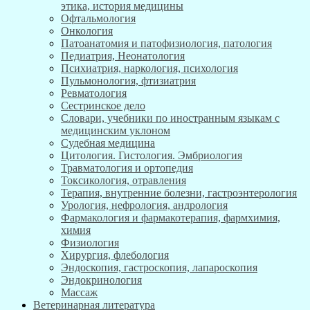
этика, история медицины
Офтальмология
Онкология
Патоанатомия и патофизиология, патология
Педиатрия, Неонатология
Психиатрия, наркология, психология
Пульмонология, фтизиатрия
Ревматология
Сестринское дело
Словари, учебники по иностранным языкам с
медицинским уклоном
Судебная медицина
Цитология. Гистология. Эмбриология
Травматология и ортопедия
Токсикология, отравления
Терапия, внутренние болезни, гастроэнтерология
Урология, нефрология, андрология
Фармакология и фармакотерапия, фармхимия,
химия
Физиология
Хирургия, флебология
Эндоскопия, гастроскопия, лапароскопия
Эндокринология
Массаж
Ветеринарная литература