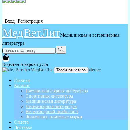
__
Вход
|
Регистрация
МедВетЛит
Медицинская и ветеринарная
литература
Корзина товаров пуста
МедВетЛит
Меню:
Toggle navigation
Главная
Каталог
Научно-популярная литература
Спортивная литература
Медицинская литература
Ветеринарная литература
Ветеринарный прайс-лист
Филателия, почтовые марки
Оплата
Доставка