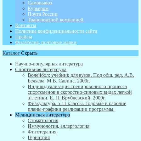
Самовывоз
Курьером
Почта России
Транспортной компанией
Контакты
Политика конфиденциальности сайта
Прайсы
Филателия, почтовые марки
Каталог
Скрыть
Научно-популярная литература
Спортивная литература
Волейбол: учебник для вузов. Под общ. ред. А.В.
Беляева, М.В. Савина. 2009г.
Индивидуализация тренировочного процесса
спортсменок в скоростно-силовых видах легкой
атлетики. Е. П. Врублевский. 2009г.
Физкультура. 5-11 классы. Годовые и рабочие
планы-графики реализации программы.
Медицинская литература
Стоматология
Иммунология, аллергология
Фитотерапия
Гериатрия