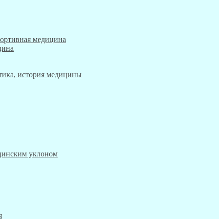
портивная медицина
цина
этика, история медицины
ицинским уклоном
я