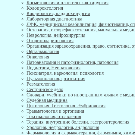
Косметология и пластическая хирургия
Колопроктология
Кардиология, кардиохирургия
Лабораторная диагностика
ЛФК, медицинская реабилитация, физиотерапия, с
Остеоапия, иглорефлексотерапия, мануальная меди
Неврология, нейрохирургия
Оториноларингология
Организация здравоохранения, право, статистика, 
Офтальмология
Онкология
Патоанатомия и патофизиология, патология
Педиатрия, Неонатология
Психиатрия, наркология, психология
Пульмонология, фтизиатрия
Ревматология
Сестринское дело
Словари, учебники по иностранным языкам с мед
Судебная медицина
Цитология. Гистология. Эмбриология
Травматология и ортопедия
Токсикология, отравления
Терапия, внутренние болезни, гастроэнтерология
Урология, нефрология, андрология
Фармакология и фармакотерапия, фармхимия, хими