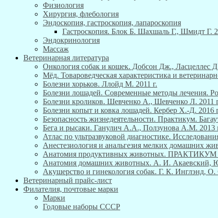
Физиология
Хирургия, флебология
Эндоскопия, гастроскопия, лапароскопия
Гастроскопия. Блок Б. Шахшаль Г., Шмидт Г. 2
Эндокринология
Массаж
Ветеринарная литература
Онкология собак и кошек. Добсон Дж., Ласцеллес Д.
Мёд. Товароведческая характеристика и ветеринарн
Болезни хорьков. Ллойд М. 2011 г.
Болезни лошадей. Современные методы лечения. Роб
Болезни кроликов. Шевченко А., Шевченко Л. 2011 г
Болезни копыт и ковка лошадей. Кербер Х.-Д. 2016 г
Безопасность жизнедеятельности. Практикум. Багау
Бега и рысаки. Ганулич А.А., Ползунова А.М. 2013 г
Атлас по ультразвуковой диагностике. Исследования
Анестезиология и анальгезия мелких домашних живо
Анатомия продуктивных животных. ПРАКТИКУ
Анатомия домашних животных. А. И. Акаевский, Ю. 
Акушерство и гинекология собак. Г. К. Инглэнд, О. 
Ветеринарный прайс-лист
Филателия, почтовые марки
Марки
Годовые наборы СССР