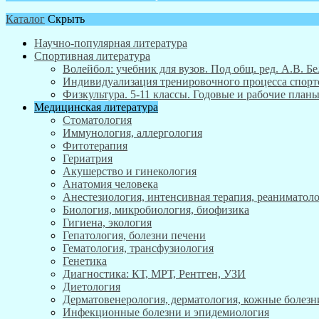
Каталог
Скрыть
Научно-популярная литература
Спортивная литература
Волейбол: учебник для вузов. Под общ. ред. А.В. Бе
Индивидуализация тренировочного процесса спортсм
Физкультура. 5-11 классы. Годовые и рабочие пла
Медицинская литература
Стоматология
Иммунология, аллергология
Фитотерапия
Гериатрия
Акушерство и гинекология
Анатомия человека
Анестезиология, интенсивная терапия, реаниматоло
Биология, микробиология, биофизика
Гигиена, экология
Гепатология, болезни печени
Гематология, трансфузиология
Генетика
Диагностика: КТ, МРТ, Рентген, УЗИ
Диетология
Дерматовенерология, дерматология, кожные болезн
Инфекционные болезни и эпидемиология