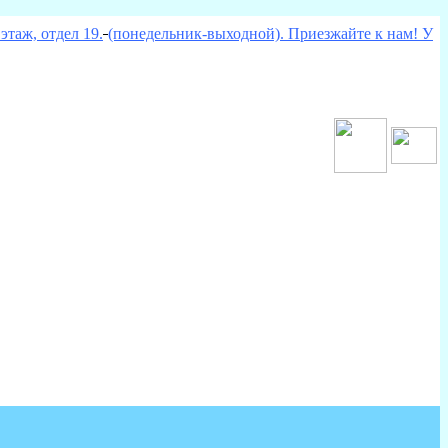
этаж, отдел 19.
(понедельник-выходной). Приезжайте к нам! У