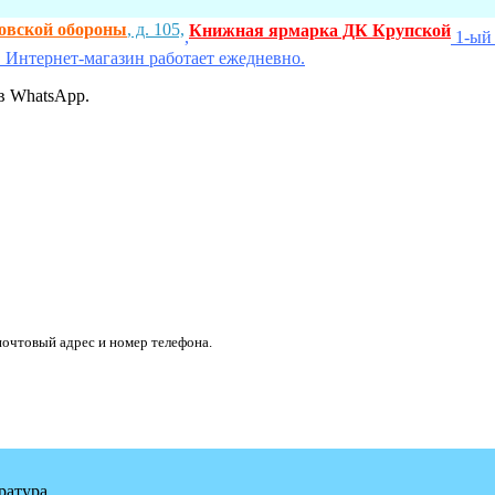
ховской обороны
, д. 105,
Книжная ярмарка ДК Крупской
,
1-ый 
 Интернет-магазин работает ежедневно.
в WhatsApp.
очтовый адрес и номер телефона.
ратура