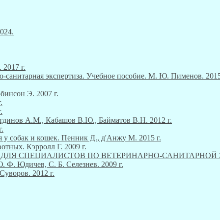
024.
 2017 г.
о-санитарная экспертиза. Учебное пособие. М. Ю. Пименов. 2015
инсон Э. 2007 г.
.
.
тдинов А.М., Кабашов В.Ю., Байматов В.Н. 2012 г.
.
 у собак и кошек. Пенник Д., д'Анжу М. 2015 г.
тных. Кэрролл Г. 2009 г.
М ДЛЯ СПЕЦИАЛИСТОВ ПО ВЕТЕРИНАРНО-САНИТАРНОЙ ЭКСП
Ф. Юдичев, С. Б. Селезнев. 2009 г.
Суворов. 2012 г.