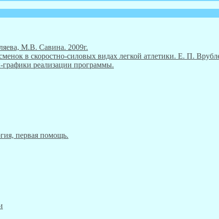
ляева, М.В. Савина. 2009г.
енок в скоростно-силовых видах легкой атлетики. Е. П. Врубле
ны-графики реализации программы.
гия, первая помощь.
и