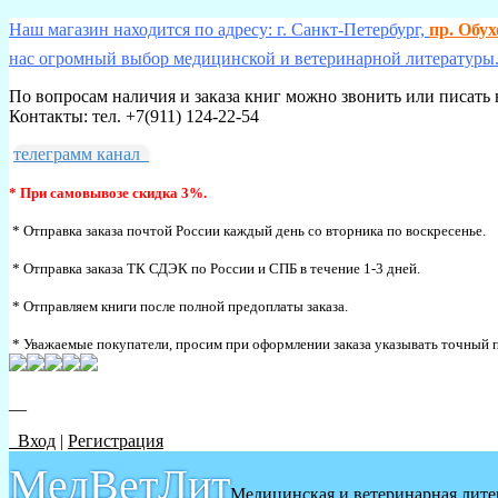
Наш магазин находится по адресу: г. Санкт-Петербург,
пр. Обу
нас огромный выбор медицинской и ветеринарной литературы.
По вопросам наличия и заказа книг можно звонить или писать 
Контакты: тел. +7(911) 124-22-54
телеграмм канал
* При самовывозе скидка 3%.
* Отправка заказа почтой России каждый день со вторника по воскресенье.
* Отправка заказа ТК СДЭК по России и СПБ в течение 1-3 дней.
* Отправляем книги после полной предоплаты заказа.
* Уважаемые покупатели, просим при оформлении заказа указывать точный п
__
Вход
|
Регистрация
МедВетЛит
Медицинская и ветеринарная лите