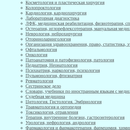
Косметология и пластическая хирургия
Колопроктология
Кардиология, кардиохирургия
Лабораторная диагностика
ЛФК, медицинская реабилитация, физиотерапия, с
Остеоапия, иглорефлексотерапия, мануальная меди
Неврология, нейрохирургия
Оториноларингология
Организация здравоохранения, право, статистика, 
Офтальмология
Онкология
Патоанатомия и патофизиология, патология
Педиатрия, Неонатология
Психиатрия, наркология, психология
Пульмонология, фтизиатрия
Ревматология
Сестринское дело
Словари, учебники по иностранным языкам с мед
Судебная медицина
Цитология. Гистология. Эмбриология
Травматология и ортопедия
Токсикология, отравления
Терапия, внутренние болезни, гастроэнтерология
Урология, нефрология, андрология
Фармакология и фармакотерапия, фармхимия, хими