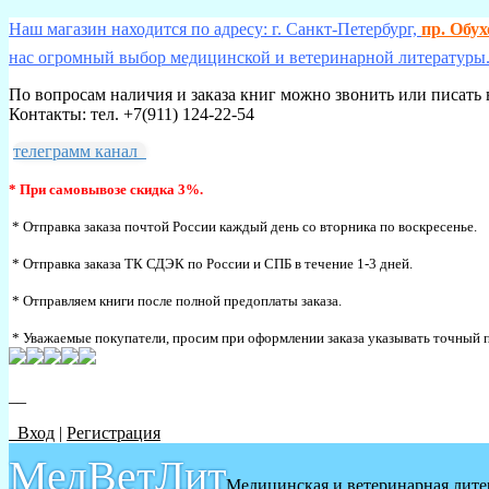
Наш магазин находится по адресу: г. Санкт-Петербург,
пр. Обу
нас огромный выбор медицинской и ветеринарной литературы.
По вопросам наличия и заказа книг можно звонить или писать 
Контакты: тел. +7(911) 124-22-54
телеграмм канал
* При самовывозе скидка 3%.
* Отправка заказа почтой России каждый день со вторника по воскресенье.
* Отправка заказа ТК СДЭК по России и СПБ в течение 1-3 дней.
* Отправляем книги после полной предоплаты заказа.
* Уважаемые покупатели, просим при оформлении заказа указывать точный п
__
Вход
|
Регистрация
МедВетЛит
Медицинская и ветеринарная лите