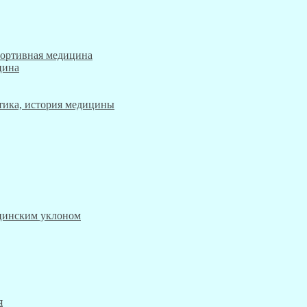
портивная медицина
цина
этика, история медицины
ицинским уклоном
я