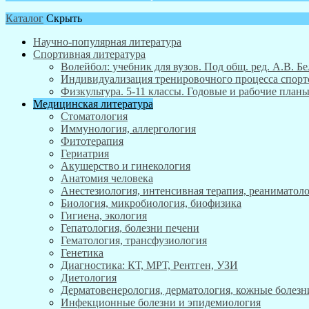
Каталог
Скрыть
Научно-популярная литература
Спортивная литература
Волейбол: учебник для вузов. Под общ. ред. А.В. Бе
Индивидуализация тренировочного процесса спортсм
Физкультура. 5-11 классы. Годовые и рабочие пла
Медицинская литература
Стоматология
Иммунология, аллергология
Фитотерапия
Гериатрия
Акушерство и гинекология
Анатомия человека
Анестезиология, интенсивная терапия, реаниматоло
Биология, микробиология, биофизика
Гигиена, экология
Гепатология, болезни печени
Гематология, трансфузиология
Генетика
Диагностика: КТ, МРТ, Рентген, УЗИ
Диетология
Дерматовенерология, дерматология, кожные болезн
Инфекционные болезни и эпидемиология