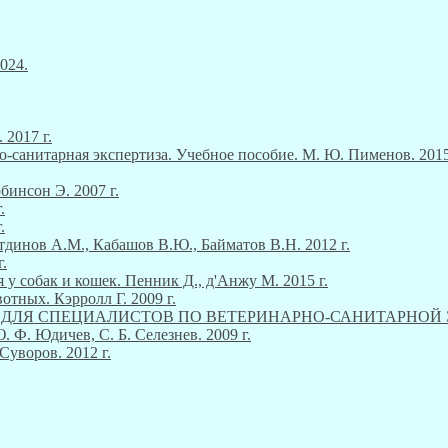
024.
 2017 г.
о-санитарная экспертиза. Учебное пособие. М. Ю. Пименов. 2015
инсон Э. 2007 г.
.
.
тдинов А.М., Кабашов В.Ю., Байматов В.Н. 2012 г.
.
 у собак и кошек. Пенник Д., д'Анжу М. 2015 г.
тных. Кэрролл Г. 2009 г.
М ДЛЯ СПЕЦИАЛИСТОВ ПО ВЕТЕРИНАРНО-САНИТАРНОЙ ЭКСП
Ф. Юдичев, С. Б. Селезнев. 2009 г.
Суворов. 2012 г.