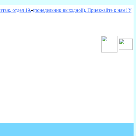
этаж, отдел 19.
(понедельник-выходной). Приезжайте к нам! У