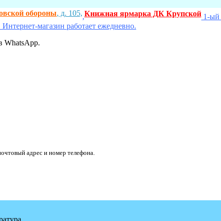
ховской обороны
, д. 105,
Книжная ярмарка ДК Крупской
,
1-ый 
 Интернет-магазин работает ежедневно.
в WhatsApp.
очтовый адрес и номер телефона.
ратура