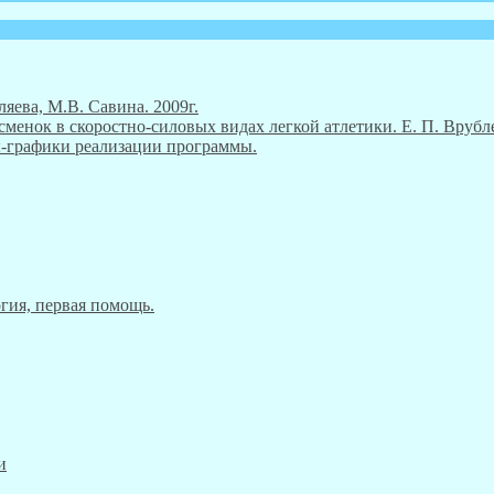
ляева, М.В. Савина. 2009г.
енок в скоростно-силовых видах легкой атлетики. Е. П. Врубле
ны-графики реализации программы.
гия, первая помощь.
и