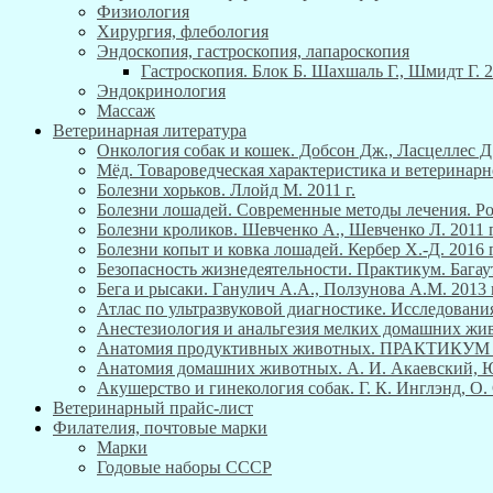
Физиология
Хирургия, флебология
Эндоскопия, гастроскопия, лапароскопия
Гастроскопия. Блок Б. Шахшаль Г., Шмидт Г. 2
Эндокринология
Массаж
Ветеринарная литература
Онкология собак и кошек. Добсон Дж., Ласцеллес Д.
Мёд. Товароведческая характеристика и ветеринарн
Болезни хорьков. Ллойд М. 2011 г.
Болезни лошадей. Современные методы лечения. Роб
Болезни кроликов. Шевченко А., Шевченко Л. 2011 г
Болезни копыт и ковка лошадей. Кербер Х.-Д. 2016 г
Безопасность жизнедеятельности. Практикум. Багау
Бега и рысаки. Ганулич А.А., Ползунова А.М. 2013 г
Атлас по ультразвуковой диагностике. Исследования
Анестезиология и анальгезия мелких домашних живо
Анатомия продуктивных животных. ПРАКТИКУ
Анатомия домашних животных. А. И. Акаевский, Ю. 
Акушерство и гинекология собак. Г. К. Инглэнд, О. 
Ветеринарный прайс-лист
Филателия, почтовые марки
Марки
Годовые наборы СССР