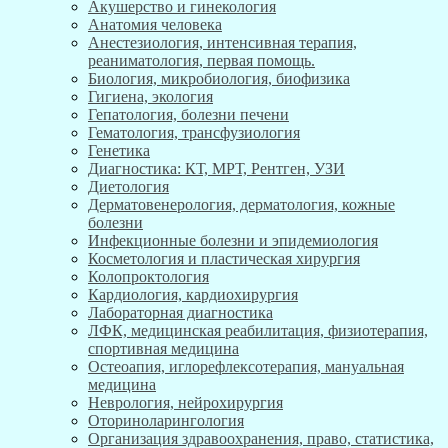
Акушерство и гинекология
Анатомия человека
Анестезиология, интенсивная терапия,
реаниматология, первая помощь.
Биология, микробиология, биофизика
Гигиена, экология
Гепатология, болезни печени
Гематология, трансфузиология
Генетика
Диагностика: КТ, МРТ, Рентген, УЗИ
Диетология
Дерматовенерология, дерматология, кожные
болезни
Инфекционные болезни и эпидемиология
Косметология и пластическая хирургия
Колопроктология
Кардиология, кардиохирургия
Лабораторная диагностика
ЛФК, медицинская реабилитация, физиотерапия,
спортивная медицина
Остеоапия, иглорефлексотерапия, мануальная
медицина
Неврология, нейрохирургия
Оториноларингология
Организация здравоохранения, право, статистика,