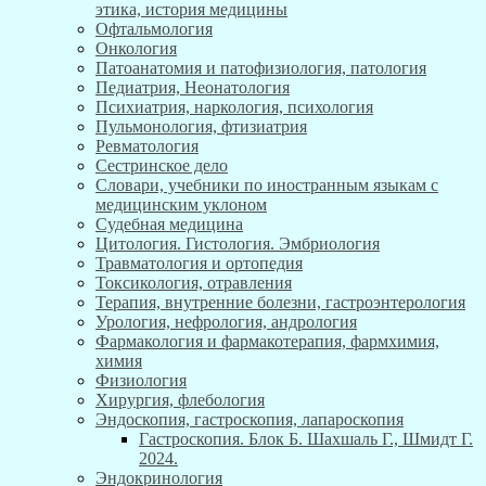
этика, история медицины
Офтальмология
Онкология
Патоанатомия и патофизиология, патология
Педиатрия, Неонатология
Психиатрия, наркология, психология
Пульмонология, фтизиатрия
Ревматология
Сестринское дело
Словари, учебники по иностранным языкам с
медицинским уклоном
Судебная медицина
Цитология. Гистология. Эмбриология
Травматология и ортопедия
Токсикология, отравления
Терапия, внутренние болезни, гастроэнтерология
Урология, нефрология, андрология
Фармакология и фармакотерапия, фармхимия,
химия
Физиология
Хирургия, флебология
Эндоскопия, гастроскопия, лапароскопия
Гастроскопия. Блок Б. Шахшаль Г., Шмидт Г.
2024.
Эндокринология