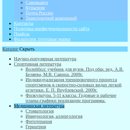
Самовывоз
Курьером
Почта России
Транспортной компанией
Контакты
Политика конфиденциальности сайта
Прайсы
Филателия, почтовые марки
Каталог
Скрыть
Научно-популярная литература
Спортивная литература
Волейбол: учебник для вузов. Под общ. ред. А.В.
Беляева, М.В. Савина. 2009г.
Индивидуализация тренировочного процесса
спортсменок в скоростно-силовых видах легкой
атлетики. Е. П. Врублевский. 2009г.
Физкультура. 5-11 классы. Годовые и рабочие
планы-графики реализации программы.
Медицинская литература
Стоматология
Иммунология, аллергология
Фитотерапия
Гериатрия