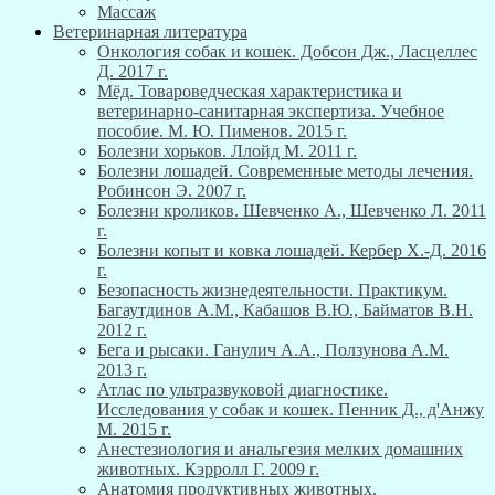
Массаж
Ветеринарная литература
Онкология собак и кошек. Добсон Дж., Ласцеллес
Д. 2017 г.
Мёд. Товароведческая характеристика и
ветеринарно-санитарная экспертиза. Учебное
пособие. М. Ю. Пименов. 2015 г.
Болезни хорьков. Ллойд М. 2011 г.
Болезни лошадей. Современные методы лечения.
Робинсон Э. 2007 г.
Болезни кроликов. Шевченко А., Шевченко Л. 2011
г.
Болезни копыт и ковка лошадей. Кербер Х.-Д. 2016
г.
Безопасность жизнедеятельности. Практикум.
Багаутдинов А.М., Кабашов В.Ю., Байматов В.Н.
2012 г.
Бега и рысаки. Ганулич А.А., Ползунова А.М.
2013 г.
Атлас по ультразвуковой диагностике.
Исследования у собак и кошек. Пенник Д., д'Анжу
М. 2015 г.
Анестезиология и анальгезия мелких домашних
животных. Кэрролл Г. 2009 г.
Анатомия продуктивных животных.