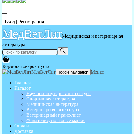
__
Вход
|
Регистрация
МедВетЛит
Медицинская и ветеринарная
литература
Корзина товаров пуста
МедВетЛит
Меню:
Toggle navigation
Главная
Каталог
Научно-популярная литература
Спортивная литература
Медицинская литература
Ветеринарная литература
Ветеринарный прайс-лист
Филателия, почтовые марки
Оплата
Доставка