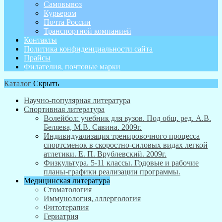
Самовывоз
Курьером
Почта России
Транспортной компанией
Контакты
Политика конфиденциальности сайта
Прайсы
Филателия, почтовые марки
Каталог
Скрыть
Научно-популярная литература
Спортивная литература
Волейбол: учебник для вузов. Под общ. ред. А.В.
Беляева, М.В. Савина. 2009г.
Индивидуализация тренировочного процесса
спортсменок в скоростно-силовых видах легкой
атлетики. Е. П. Врублевский. 2009г.
Физкультура. 5-11 классы. Годовые и рабочие
планы-графики реализации программы.
Медицинская литература
Стоматология
Иммунология, аллергология
Фитотерапия
Гериатрия