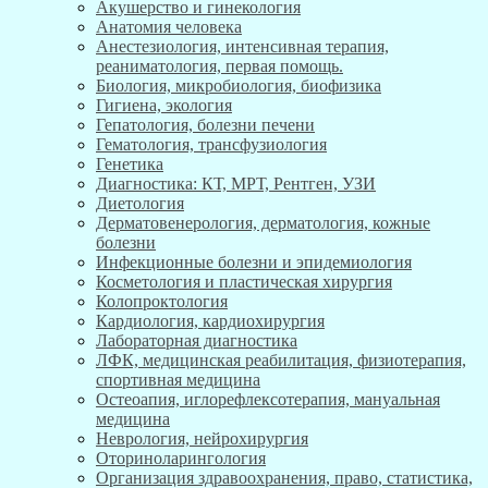
Акушерство и гинекология
Анатомия человека
Анестезиология, интенсивная терапия,
реаниматология, первая помощь.
Биология, микробиология, биофизика
Гигиена, экология
Гепатология, болезни печени
Гематология, трансфузиология
Генетика
Диагностика: КТ, МРТ, Рентген, УЗИ
Диетология
Дерматовенерология, дерматология, кожные
болезни
Инфекционные болезни и эпидемиология
Косметология и пластическая хирургия
Колопроктология
Кардиология, кардиохирургия
Лабораторная диагностика
ЛФК, медицинская реабилитация, физиотерапия,
спортивная медицина
Остеоапия, иглорефлексотерапия, мануальная
медицина
Неврология, нейрохирургия
Оториноларингология
Организация здравоохранения, право, статистика,