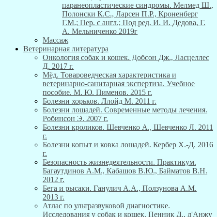
паранеопластические синдромы. Мелмед Ш.,
Полонски К.С., Ларсен П.Р., Кроненберг
Г.М.; Пер. с англ.; Под ред. И. И. Дедова, Г.
А. Мельниченко 2019г
Массаж
Ветеринарная литература
Онкология собак и кошек. Добсон Дж., Ласцеллес
Д. 2017 г.
Мёд. Товароведческая характеристика и
ветеринарно-санитарная экспертиза. Учебное
пособие. М. Ю. Пименов. 2015 г.
Болезни хорьков. Ллойд М. 2011 г.
Болезни лошадей. Современные методы лечения.
Робинсон Э. 2007 г.
Болезни кроликов. Шевченко А., Шевченко Л. 2011
г.
Болезни копыт и ковка лошадей. Кербер Х.-Д. 2016
г.
Безопасность жизнедеятельности. Практикум.
Багаутдинов А.М., Кабашов В.Ю., Байматов В.Н.
2012 г.
Бега и рысаки. Ганулич А.А., Ползунова А.М.
2013 г.
Атлас по ультразвуковой диагностике.
Исследования у собак и кошек. Пенник Д., д'Анжу