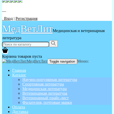
__
Вход
|
Регистрация
МедВетЛит
Медицинская и ветеринарная
литература
Корзина товаров пуста
МедВетЛит
Меню:
Toggle navigation
Главная
Каталог
Научно-популярная литература
Спортивная литература
Медицинская литература
Ветеринарная литература
Ветеринарный прайс-лист
Филателия, почтовые марки
Оплата
Доставка