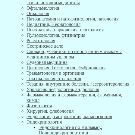
этика, история медицины
Офтальмология
Онкология
Патоанатомия и патофизиология, патология
Педиатрия, Неонатология
Психиатрия, наркология, психология
Пульмонология, фтизиатрия
Ревматология
Сестринское дело
Словари, учебники по иностранным языкам с
медицинским уклоном
Судебная медицина
Цитология. Гистология. Эмбриология
Травматология и ортопедия
Токсикология, отравления
Терапия, внутренние болезни, гастроэнтерология
Урология, нефрология, андрология
Фармакология и фармакотерапия, фармхимия,
химия
Физиология
Хирургия, флебология
Эндоскопия, гастроскопия, лапароскопия
Эндокринология
Эндокринология по Вильямсу.
Полиэндокринопатии и