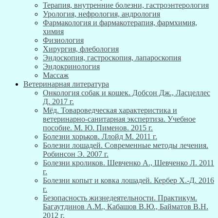
Терапия, внутренние болезни, гастроэнтерология
Урология, нефрология, андрология
Фармакология и фармакотерапия, фармхимия,
химия
Физиология
Хирургия, флебология
Эндоскопия, гастроскопия, лапароскопия
Эндокринология
Массаж
Ветеринарная литература
Онкология собак и кошек. Добсон Дж., Ласцеллес
Д. 2017 г.
Мёд. Товароведческая характеристика и
ветеринарно-санитарная экспертиза. Учебное
пособие. М. Ю. Пименов. 2015 г.
Болезни хорьков. Ллойд М. 2011 г.
Болезни лошадей. Современные методы лечения.
Робинсон Э. 2007 г.
Болезни кроликов. Шевченко А., Шевченко Л. 2011
г.
Болезни копыт и ковка лошадей. Кербер Х.-Д. 2016
г.
Безопасность жизнедеятельности. Практикум.
Багаутдинов А.М., Кабашов В.Ю., Байматов В.Н.
2012 г.