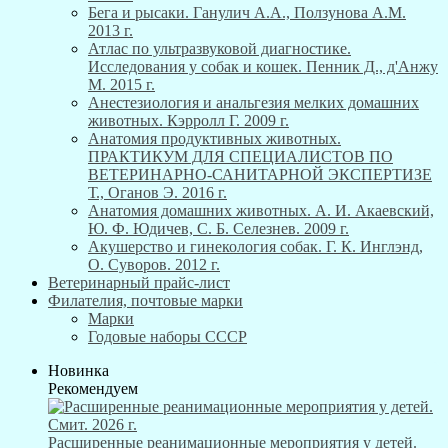
Бега и рысаки. Ганулич А.А., Ползунова А.М.
2013 г.
Атлас по ультразвуковой диагностике.
Исследования у собак и кошек. Пенник Д., д'Анжу
М. 2015 г.
Анестезиология и анальгезия мелких домашних
животных. Кэрролл Г. 2009 г.
Анатомия продуктивных животных.
ПРАКТИКУМ ДЛЯ СПЕЦИАЛИСТОВ ПО
ВЕТЕРИНАРНО-САНИТАРНОЙ ЭКСПЕРТИЗЕ
Т., Оганов Э. 2016 г.
Анатомия домашних животных. А. И. Акаевский,
Ю. Ф. Юдичев, С. Б. Селезнев. 2009 г.
Акушерство и гинекология собак. Г. К. Инглэнд,
О. Суворов. 2012 г.
Ветеринарный прайс-лист
Филателия, почтовые марки
Марки
Годовые наборы СССР
Новинка
Рекомендуем
Расширенные реанимационные мероприятия у детей.