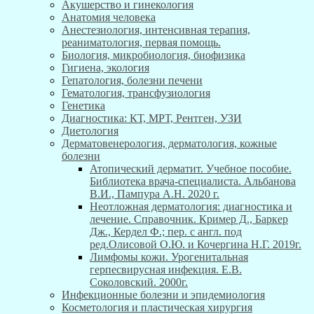
Акушерство и гинекология
Анатомия человека
Анестезиология, интенсивная терапия,
реаниматология, первая помощь.
Биология, микробиология, биофизика
Гигиена, экология
Гепатология, болезни печени
Гематология, трансфузиология
Генетика
Диагностика: КТ, МРТ, Рентген, УЗИ
Диетология
Дерматовенерология, дерматология, кожные
болезни
Атопический дерматит. Учебное пособие.
Библиотека врача-специалиста. Альбанова
В.И., Пампура А.Н. 2020 г.
Неотложная дерматология: диагностика и
лечение. Справочник. Кример Д., Баркер
Дж., Кердел Ф.; пер. с англ. под
ред.Олисовой О.Ю. и Кочергина Н.Г. 2019г.
Лимфомы кожи. Урогенитальная
герпесвирусная инфекция. Е.В.
Соколовский. 2000г.
Инфекционные болезни и эпидемиология
Косметология и пластическая хирургия