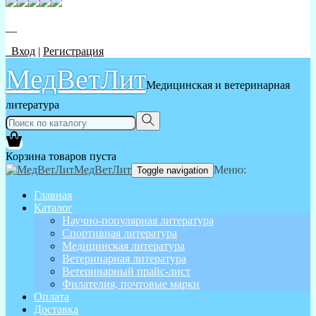
__
Вход
|
Регистрация
МедВетЛит
Медицинская и ветеринарная
литература
Корзина товаров пуста
МедВетЛит
Меню:
Toggle navigation
Главная
Каталог
Научно-популярная литература
Спортивная литература
Медицинская литература
Ветеринарная литература
Ветеринарный прайс-лист
Филателия, почтовые марки
Оплата
Доставка