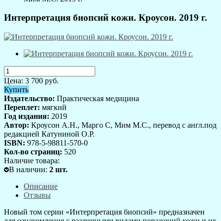
Интерпретация биопсий кожи. Кроусон. 2019 г.
Цена:
3 700
руб.
Купить
Издательство:
Практическая медицина
Переплет:
мягкий
Год издания:
2019
Автор:
Кроусон А.Н., Марго С, Мим М.С., перевод с англ.под
редакцией Катуниной О.Р.
ISBN:
978-5-98811-570-0
Кол-во страниц:
520
Наличие товара:
В наличии
:
2
шт.
Описание
Отзывы
Новый том серии «Интерпретация биопсий» предназначен
для ознакомления с различными видами поражений кожи и их