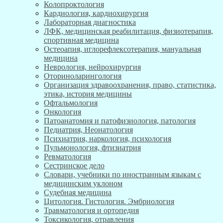
Колопроктология
Кардиология, кардиохирургия
Лабораторная диагностика
ЛФК, медицинская реабилитация, физиотерапия,
спортивная медицина
Остеоапия, иглорефлексотерапия, мануальная
медицина
Неврология, нейрохирургия
Оториноларингология
Организация здравоохранения, право, статистика,
этика, история медицины
Офтальмология
Онкология
Патоанатомия и патофизиология, патология
Педиатрия, Неонатология
Психиатрия, наркология, психология
Пульмонология, фтизиатрия
Ревматология
Сестринское дело
Словари, учебники по иностранным языкам с
медицинским уклоном
Судебная медицина
Цитология. Гистология. Эмбриология
Травматология и ортопедия
Токсикология, отравления