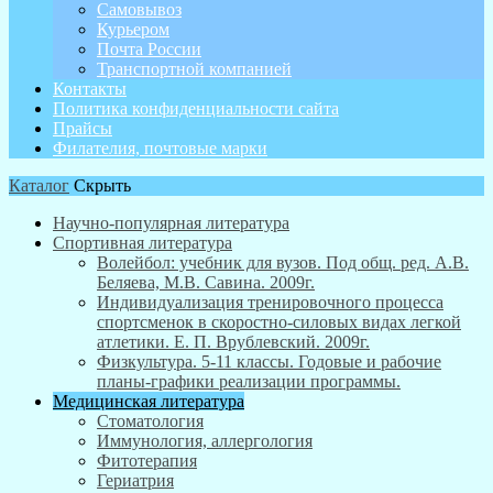
Самовывоз
Курьером
Почта России
Транспортной компанией
Контакты
Политика конфиденциальности сайта
Прайсы
Филателия, почтовые марки
Каталог
Скрыть
Научно-популярная литература
Спортивная литература
Волейбол: учебник для вузов. Под общ. ред. А.В.
Беляева, М.В. Савина. 2009г.
Индивидуализация тренировочного процесса
спортсменок в скоростно-силовых видах легкой
атлетики. Е. П. Врублевский. 2009г.
Физкультура. 5-11 классы. Годовые и рабочие
планы-графики реализации программы.
Медицинская литература
Стоматология
Иммунология, аллергология
Фитотерапия
Гериатрия