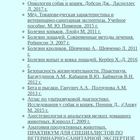
Онкология собак и кошек. Добсон Дж., Ласцеллес
Д. 2017 г.
Мёд. Товароведческая характеристика и
ветеринарно-санитарная экспертиза. Учебное
пособие. М. Ю. Пименов. 2015 г.
Болезни хорьков. Ллойд М. 2011 г.
Болезни лошадей. Современные методы лечения.
Робинсон Э. 2007 г.
Болезни кроликов. Шевченко А., Шевченко Л. 2011
г.
Болезни копыт и ковка лошадей. Кербер Х.-Д. 2016
г.
Безопасность жизнедеятельности. Практикум.
Багаутдинов А.М., Кабашов В.Ю., Байматов В.Н.
2012 г.
Бега и рысаки. Ганулич А.А., Ползунова А.М.
2013 г.
Атлас по ультразвуковой диагностике.
Исследования у собак и кошек. Пенник Д., д'Анжу
М. 2015 г.
Анестезиология и анальгезия мелких домашних
животных. Кэрролл Г. 2009 г.
Анатомия продуктивных животных.
ПРАКТИКУМ ДЛЯ СПЕЦИАЛИСТОВ ПО
ВЕТЕРИНАРНО-САНИТАРНОЙ ЭКСПЕРТИЗЕ