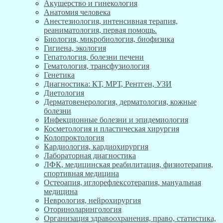
Акушерство и гинекология
Анатомия человека
Анестезиология, интенсивная терапия,
реаниматология, первая помощь.
Биология, микробиология, биофизика
Гигиена, экология
Гепатология, болезни печени
Гематология, трансфузиология
Генетика
Диагностика: КТ, МРТ, Рентген, УЗИ
Диетология
Дерматовенерология, дерматология, кожные
болезни
Инфекционные болезни и эпидемиология
Косметология и пластическая хирургия
Колопроктология
Кардиология, кардиохирургия
Лабораторная диагностика
ЛФК, медицинская реабилитация, физиотерапия,
спортивная медицина
Остеоапия, иглорефлексотерапия, мануальная
медицина
Неврология, нейрохирургия
Оториноларингология
Организация здравоохранения, право, статистика,