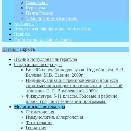
Самовывоз
Курьером
Почта России
Транспортной компанией
Контакты
Политика конфиденциальности сайта
Прайсы
Филателия, почтовые марки
Каталог
Скрыть
Научно-популярная литература
Спортивная литература
Волейбол: учебник для вузов. Под общ. ред. А.В.
Беляева, М.В. Савина. 2009г.
Индивидуализация тренировочного процесса
спортсменок в скоростно-силовых видах легкой
атлетики. Е. П. Врублевский. 2009г.
Физкультура. 5-11 классы. Годовые и рабочие
планы-графики реализации программы.
Медицинская литература
Стоматология
Иммунология, аллергология
Фитотерапия
Гериатрия