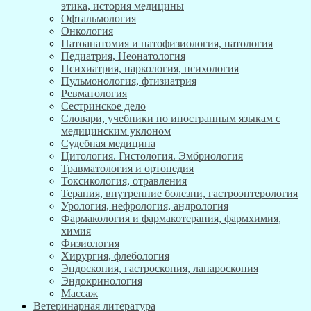
этика, история медицины
Офтальмология
Онкология
Патоанатомия и патофизиология, патология
Педиатрия, Неонатология
Психиатрия, наркология, психология
Пульмонология, фтизиатрия
Ревматология
Сестринское дело
Словари, учебники по иностранным языкам с
медицинским уклоном
Судебная медицина
Цитология. Гистология. Эмбриология
Травматология и ортопедия
Токсикология, отравления
Терапия, внутренние болезни, гастроэнтерология
Урология, нефрология, андрология
Фармакология и фармакотерапия, фармхимия,
химия
Физиология
Хирургия, флебология
Эндоскопия, гастроскопия, лапароскопия
Эндокринология
Массаж
Ветеринарная литература