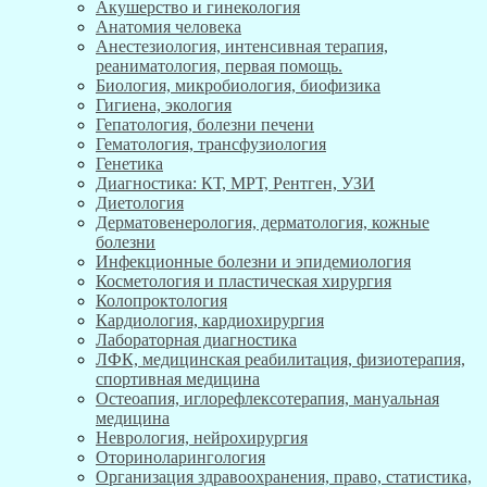
Акушерство и гинекология
Анатомия человека
Анестезиология, интенсивная терапия,
реаниматология, первая помощь.
Биология, микробиология, биофизика
Гигиена, экология
Гепатология, болезни печени
Гематология, трансфузиология
Генетика
Диагностика: КТ, МРТ, Рентген, УЗИ
Диетология
Дерматовенерология, дерматология, кожные
болезни
Инфекционные болезни и эпидемиология
Косметология и пластическая хирургия
Колопроктология
Кардиология, кардиохирургия
Лабораторная диагностика
ЛФК, медицинская реабилитация, физиотерапия,
спортивная медицина
Остеоапия, иглорефлексотерапия, мануальная
медицина
Неврология, нейрохирургия
Оториноларингология
Организация здравоохранения, право, статистика,