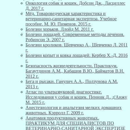
Онкология собак и кошек. Добсон Дж., Ласцеллес
Д. 2017 г.
Мёд. Товароведческая характеристика и
ветеринарно-санитарная экспертиза. Учебное
пособие. М. Ю. Пименов. 2015 г.
Болезни хорьков. Ллойд М. 2011 г.
Болезни лошадей. Современные методы лечения.
Робинсон Э. 2007 г.
Болезни кроликов. Шевченко А., Шевченко Л. 2011
г.
Болезни копыт и ковка лошадей. Кербер Х.-Д. 2016
г.
Безопасность жизнедеятельности. Практикум.
Багаутдинов А.М., Кабашов В.Ю., Байматов В.Н.
2012 г.
Бега и рысаки. Ганулич А.А., Ползунова А.М.
2013 г.
Атлас по ультразвуковой диагностике.
Исследования у собак и кошек. Пенник Д., д'Анжу
М. 2015 г.
Анестезиология и анальгезия мелких домашних
животных. Кэрролл Г. 2009 г.
Анатомия продуктивных животных.
ПРАКТИКУМ ДЛЯ СПЕЦИАЛИСТОВ ПО
ВЕТЕРИНАРНО-САНИТАРНОЙ ЭКСПЕРТИЗЕ