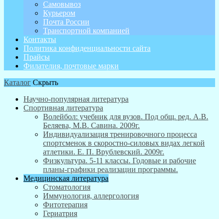
Самовывоз
Курьером
Почта России
Транспортной компанией
Контакты
Политика конфиденциальности сайта
Прайсы
Филателия, почтовые марки
Каталог
Скрыть
Научно-популярная литература
Спортивная литература
Волейбол: учебник для вузов. Под общ. ред. А.В.
Беляева, М.В. Савина. 2009г.
Индивидуализация тренировочного процесса
спортсменок в скоростно-силовых видах легкой
атлетики. Е. П. Врублевский. 2009г.
Физкультура. 5-11 классы. Годовые и рабочие
планы-графики реализации программы.
Медицинская литература
Стоматология
Иммунология, аллергология
Фитотерапия
Гериатрия