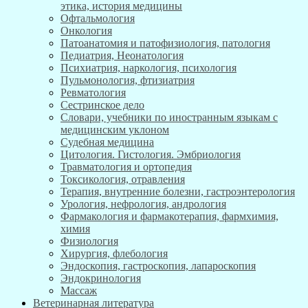
этика, история медицины
Офтальмология
Онкология
Патоанатомия и патофизиология, патология
Педиатрия, Неонатология
Психиатрия, наркология, психология
Пульмонология, фтизиатрия
Ревматология
Сестринское дело
Словари, учебники по иностранным языкам с
медицинским уклоном
Судебная медицина
Цитология. Гистология. Эмбриология
Травматология и ортопедия
Токсикология, отравления
Терапия, внутренние болезни, гастроэнтерология
Урология, нефрология, андрология
Фармакология и фармакотерапия, фармхимия,
химия
Физиология
Хирургия, флебология
Эндоскопия, гастроскопия, лапароскопия
Эндокринология
Массаж
Ветеринарная литература