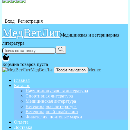
__
Вход
|
Регистрация
МедВетЛит
Медицинская и ветеринарная
литература
Корзина товаров пуста
МедВетЛит
Меню:
Toggle navigation
Главная
Каталог
Научно-популярная литература
Спортивная литература
Медицинская литература
Ветеринарная литература
Ветеринарный прайс-лист
Филателия, почтовые марки
Оплата
Доставка