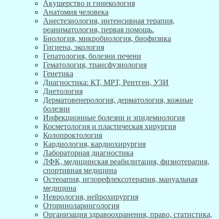
Акушерство и гинекология
Анатомия человека
Анестезиология, интенсивная терапия,
реаниматология, первая помощь.
Биология, микробиология, биофизика
Гигиена, экология
Гепатология, болезни печени
Гематология, трансфузиология
Генетика
Диагностика: КТ, МРТ, Рентген, УЗИ
Диетология
Дерматовенерология, дерматология, кожные
болезни
Инфекционные болезни и эпидемиология
Косметология и пластическая хирургия
Колопроктология
Кардиология, кардиохирургия
Лабораторная диагностика
ЛФК, медицинская реабилитация, физиотерапия,
спортивная медицина
Остеоапия, иглорефлексотерапия, мануальная
медицина
Неврология, нейрохирургия
Оториноларингология
Организация здравоохранения, право, статистика,