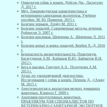
Онкология собак и кошек. Добсон Дж., Ласцеллес
Д. 2017 г.
Мёд. Товароведческая характеристика и
ветеринарно-санитарная экспертиза. Учебное
пособие. М. Ю. Пименов. 2015 г.
Болезни хорьков. Ллойд М. 2011 г.
Болезни лошадей. Современные методы лечения.
Робинсон Э. 2007 г.
Болезни кроликов. Шевченко А., Шевченко Л. 2011
г.
Болезни копыт и ковка лошадей. Кербер Х.-Д. 2016
г.
Безопасность жизнедеятельности. Практикум.
Багаутдинов А.М., Кабашов В.Ю., Байматов В.Н.
2012 г.
Бега и рысаки. Ганулич А.А., Ползунова А.М.
2013 г.
Атлас по ультразвуковой диагностике.
Исследования у собак и кошек. Пенник Д., д'Анжу
М. 2015 г.
Анестезиология и анальгезия мелких домашних
животных. Кэрролл Г. 2009 г.
Анатомия продуктивных животных.
ПРАКТИКУМ ДЛЯ СПЕЦИАЛИСТОВ ПО
ВЕТЕРИНАРНО-САНИТАРНОЙ ЭКСПЕРТИЗЕ