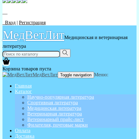
__
Вход
|
Регистрация
МедВетЛит
Медицинская и ветеринарная
литература
Корзина товаров пуста
МедВетЛит
Меню:
Toggle navigation
Главная
Каталог
Научно-популярная литература
Спортивная литература
Медицинская литература
Ветеринарная литература
Ветеринарный прайс-лист
Филателия, почтовые марки
Оплата
Доставка