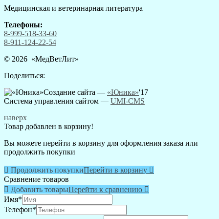
Медицинская и ветеринарная литература
Телефоны:
8-999-518-33-60
8-911-124-22-54
© 2026 «
МедВетЛит
»
Поделиться:
Создание сайта —
«Юника»
'17
Система управления сайтом
—
UMI-CMS
наверх
Товар добавлен в корзину!
Вы можете перейти в корзину для оформления заказа или
продолжить покупки

Продолжить покупки
Перейти в корзину

Сравнение товаров

Добавить товары
Перейти к сравнению

Имя
*
Телефон
*