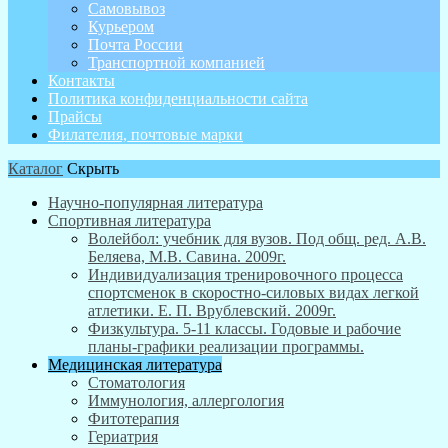
Самовывоз
Курьером
Почта России
Транспортной компанией
Контакты
Политика конфиденциальности сайта
Прайсы
Филателия, почтовые марки
Каталог
Скрыть
Научно-популярная литература
Спортивная литература
Волейбол: учебник для вузов. Под общ. ред. А.В.
Беляева, М.В. Савина. 2009г.
Индивидуализация тренировочного процесса
спортсменок в скоростно-силовых видах легкой
атлетики. Е. П. Врублевский. 2009г.
Физкультура. 5-11 классы. Годовые и рабочие
планы-графики реализации программы.
Медицинская литература
Стоматология
Иммунология, аллергология
Фитотерапия
Гериатрия