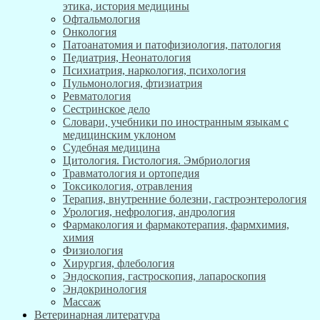
этика, история медицины
Офтальмология
Онкология
Патоанатомия и патофизиология, патология
Педиатрия, Неонатология
Психиатрия, наркология, психология
Пульмонология, фтизиатрия
Ревматология
Сестринское дело
Словари, учебники по иностранным языкам с
медицинским уклоном
Судебная медицина
Цитология. Гистология. Эмбриология
Травматология и ортопедия
Токсикология, отравления
Терапия, внутренние болезни, гастроэнтерология
Урология, нефрология, андрология
Фармакология и фармакотерапия, фармхимия,
химия
Физиология
Хирургия, флебология
Эндоскопия, гастроскопия, лапароскопия
Эндокринология
Массаж
Ветеринарная литература