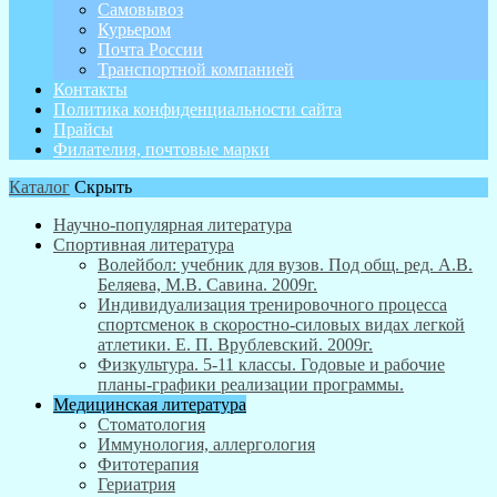
Самовывоз
Курьером
Почта России
Транспортной компанией
Контакты
Политика конфиденциальности сайта
Прайсы
Филателия, почтовые марки
Каталог
Скрыть
Научно-популярная литература
Спортивная литература
Волейбол: учебник для вузов. Под общ. ред. А.В.
Беляева, М.В. Савина. 2009г.
Индивидуализация тренировочного процесса
спортсменок в скоростно-силовых видах легкой
атлетики. Е. П. Врублевский. 2009г.
Физкультура. 5-11 классы. Годовые и рабочие
планы-графики реализации программы.
Медицинская литература
Стоматология
Иммунология, аллергология
Фитотерапия
Гериатрия