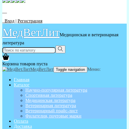
__
Вход
|
Регистрация
МедВетЛит
Медицинская и ветеринарная
литература
Корзина товаров пуста
МедВетЛит
Меню:
Toggle navigation
Главная
Каталог
Научно-популярная литература
Спортивная литература
Медицинская литература
Ветеринарная литература
Ветеринарный прайс-лист
Филателия, почтовые марки
Оплата
Доставка