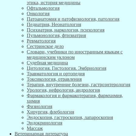
этика, история медицины
Офтальмология
Онкология
Патоанатомия и патофизиология, патология
Педиатрия, Неонатология
Психиатрия, наркология, психология
Пульмонология, фтизиатрия
Ревматология
Сестринское дело
Словари, учебники по иностранным языкам с
медицинским уклоном
Судебная медицина
Цитология. Гистология. Эмбриология
Травматология и ортопедия
Токсикология, отравления
Терапия, внутренние болезни, гастроэнтерология
Урология, нефрология, андрология
Фармакология и фармакотерапия, фармхимия,
химия
Физиология
Хирургия, флебология
Эндоскопия, гастроскопия, лапароскопия
Эндокринология
Массаж
Ветеринарная литература