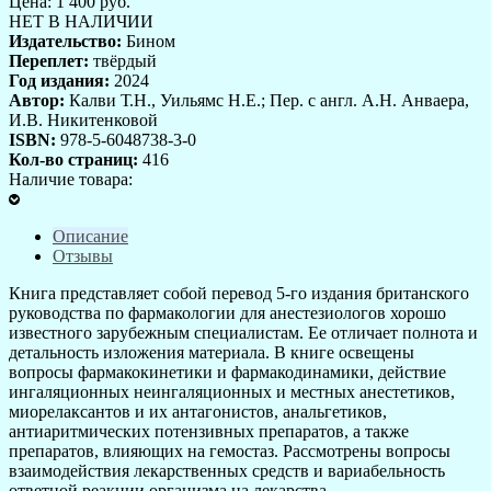
Цена:
1 400
руб.
НЕТ В НАЛИЧИИ
Издательство:
Бином
Переплет:
твёрдый
Год издания:
2024
Автор:
Калви Т.Н., Уильямс Н.Е.; Пер. с англ. А.Н. Анваера,
И.В. Никитенковой
ISBN:
978-5-6048738-3-0
Кол-во страниц:
416
Наличие товара:
Описание
Отзывы
Книга представляет собой перевод 5-го издания британского
руководства по фармакологии для анестезиологов хорошо
известного зарубежным специалистам. Ее отличает полнота и
детальность изложения материала. В книге освещены
вопросы фармакокинетики и фармакодинамики, действие
ингаляционных неингаляционных и местных анестетиков,
миорелаксантов и их антагонистов, анальгетиков,
антиаритмических потензивных препаратов, а также
препаратов, влияющих на гемостаз. Рассмотрены вопросы
взаимодействия лекарственных средств и вариабельность
ответной реакции организма на лекарства.