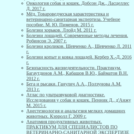
Онкология собак и кошек. Добсон Дж., Ласцеллес
Д. 2017 г.
Мёд. Товароведческая характеристика и
ветеринарно-санитарная экспертиза. Учебное
пособие. М. Ю. Пименов. 2015 г.
Болезни хорьков. Ллойд М. 2011 г.
Болезни лошадей. Современные методы лечения.
Робинсон Э. 2007 г.
Болезни кроликов. Шевченко А., Шевченко Л. 2011
г.
Болезни копыт и ковка лошадей. Кербер Х.-Д. 2016
г.
Безопасность жизнедеятельности. Практикум.
Багаутдинов А.М., Кабашов В.Ю., Байматов В.Н.
2012 г.
Бега и рысаки. Ганулич А.А., Ползунова А.М.
2013 г.
Атлас по ультразвуковой диагностике.
Исследования у собак и кошек. Пенник Д., д'Анжу
М. 2015 г.
Анестезиология и анальгезия мелких домашних
животных. Кэрролл Г. 2009 г.
Анатомия продуктивных животных.
ПРАКТИКУМ ДЛЯ СПЕЦИАЛИСТОВ ПО
ВЕТЕРИНАРНО-САНИТАРНОЙ ЭКСПЕРТИЗЕ