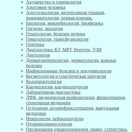
Акушерство и гинекология
Анатомия человека
Анестезиология, интенсивная терапия,
реаниматология, первая помощь.
Биология, микробиология, биофизика
Гигиена, экология
Гепатология, болезни печени
Гематология, трансфузиология
Генетика
Диагностика: КТ, МРТ, Рентген, УЗИ
Диетология
Дерматовенерология, дерматология, кожные
болезни
Инфекционные болезни и эпидемиология
Косметология и пластическая хирургия
Колопроктология
Кардиология, кардиохирургия
Лабораторная диагностика
ЛФК, медицинская реабилитация, физиотерапия,
спортивная медицина
Остеоапия, иглорефлексотерапия, мануальная
медицина
Неврология, нейрохирургия
Оториноларингология
Организация здравоохранения, право, статистика,