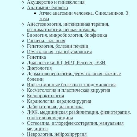
Акушерство и гинекология
Анатомия человека
Атлас анатомии человека. Синельников. 3
тома
Анестезиология, интенсивная терапия,
реаниматология, первая помощь.
Биология, микробиология, биофизика
Гигиена, экология
Гепатология, болезни печени
Гематология, трансфузиология
Генетика
Диагностика: КТ, МРТ, Рентген, УЗИ
Диетология
Дерматовенерология, дерматология, кожные
болезни
Инфекционные болезни и эпидемиология
Косметология и пластическая хирургия
Колопроктология
Кардиология, кардиохирургия
Лабораторная диагностика
ЛФК, медицинская реабилитация, физиотерапия,
спортивная медицина
Остеоапия, иглорефлексотерапия, мануальная
медицина
Неврология, нейрохирургия