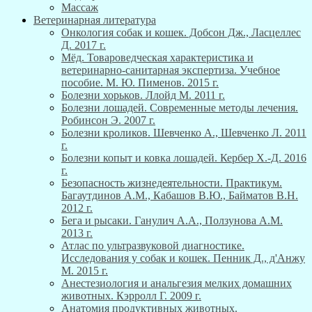
Массаж
Ветеринарная литература
Онкология собак и кошек. Добсон Дж., Ласцеллес
Д. 2017 г.
Мёд. Товароведческая характеристика и
ветеринарно-санитарная экспертиза. Учебное
пособие. М. Ю. Пименов. 2015 г.
Болезни хорьков. Ллойд М. 2011 г.
Болезни лошадей. Современные методы лечения.
Робинсон Э. 2007 г.
Болезни кроликов. Шевченко А., Шевченко Л. 2011
г.
Болезни копыт и ковка лошадей. Кербер Х.-Д. 2016
г.
Безопасность жизнедеятельности. Практикум.
Багаутдинов А.М., Кабашов В.Ю., Байматов В.Н.
2012 г.
Бега и рысаки. Ганулич А.А., Ползунова А.М.
2013 г.
Атлас по ультразвуковой диагностике.
Исследования у собак и кошек. Пенник Д., д'Анжу
М. 2015 г.
Анестезиология и анальгезия мелких домашних
животных. Кэрролл Г. 2009 г.
Анатомия продуктивных животных.