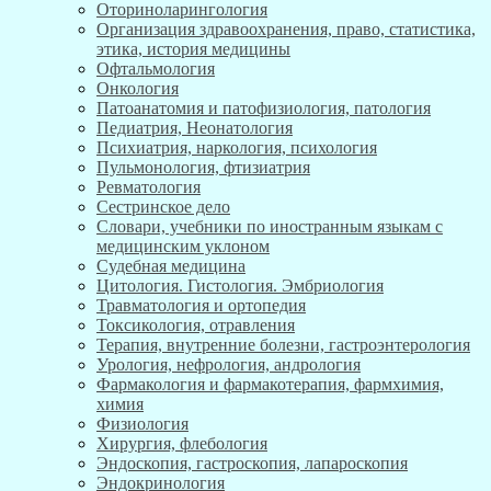
Оториноларингология
Организация здравоохранения, право, статистика,
этика, история медицины
Офтальмология
Онкология
Патоанатомия и патофизиология, патология
Педиатрия, Неонатология
Психиатрия, наркология, психология
Пульмонология, фтизиатрия
Ревматология
Сестринское дело
Словари, учебники по иностранным языкам с
медицинским уклоном
Судебная медицина
Цитология. Гистология. Эмбриология
Травматология и ортопедия
Токсикология, отравления
Терапия, внутренние болезни, гастроэнтерология
Урология, нефрология, андрология
Фармакология и фармакотерапия, фармхимия,
химия
Физиология
Хирургия, флебология
Эндоскопия, гастроскопия, лапароскопия
Эндокринология