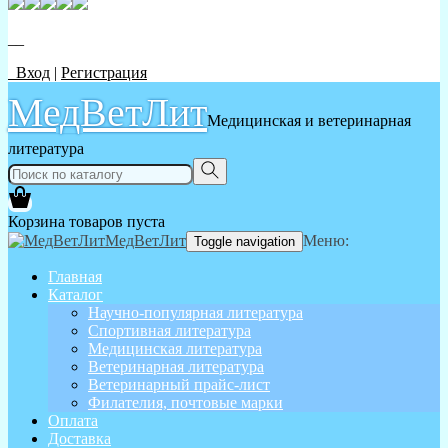
__
Вход
|
Регистрация
МедВетЛит
Медицинская и ветеринарная
литература
Корзина товаров пуста
МедВетЛит
Меню:
Toggle navigation
Главная
Каталог
Научно-популярная литература
Спортивная литература
Медицинская литература
Ветеринарная литература
Ветеринарный прайс-лист
Филателия, почтовые марки
Оплата
Доставка