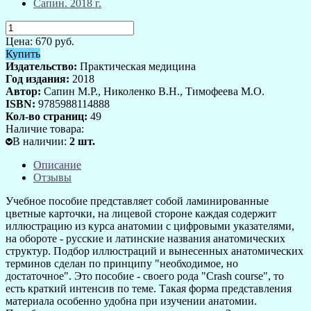
Цена:
670
руб.
Купить
Издательство:
Практическая медицина
Год издания:
2018
Автор:
Сапин М.Р., Николенко В.Н., Тимофеева М.О.
ISBN:
9785988114888
Кол-во страниц:
49
Наличие товара:
В наличии
:
2
шт.
Описание
Отзывы
Учебное пособие представляет собой ламинированные
цветные карточки, на лицевой стороне каждая содержит
иллюстрацию из курса анатомии с цифровыми указателями,
на обороте - русские и латинские названия анатомиче­ских
структур. Подбор иллюстраций и вынесенных анато­мических
терминов сделан по принципу "необходимое, но
достаточное". Это пособие - своего рода "Crash course", то
есть краткий интенсив по теме. Такая форма представ­ления
материала особенно удобна при изучении анато­мии.