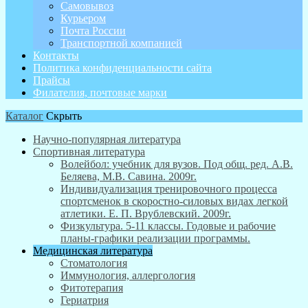
Самовывоз
Курьером
Почта России
Транспортной компанией
Контакты
Политика конфиденциальности сайта
Прайсы
Филателия, почтовые марки
Каталог
Скрыть
Научно-популярная литература
Спортивная литература
Волейбол: учебник для вузов. Под общ. ред. А.В.
Беляева, М.В. Савина. 2009г.
Индивидуализация тренировочного процесса
спортсменок в скоростно-силовых видах легкой
атлетики. Е. П. Врублевский. 2009г.
Физкультура. 5-11 классы. Годовые и рабочие
планы-графики реализации программы.
Медицинская литература
Стоматология
Иммунология, аллергология
Фитотерапия
Гериатрия