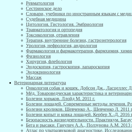
Ревматология
Сестринское дело
Словари, учебники по иностранным языкам с мед
Судебная медицина
Цитология. Гистология. Эмбриология
Травматология и ортопедия
Токсикология, отравления
Терапия, внутренние болезни, гастроэнтерология
Урология, нефрология, андрология
Фармакология и фармакотерапия, фармхимия, хими
Физиология
Хирургия, флебология
Эндоскопия, гастроскопия, лапароскопия
Эндокринология
Массаж
Ветеринарная литература
Онкология собак и кошек. Добсон Дж., Ласцеллес Д.
Мёд. Товароведческая характеристика и ветеринарн
Болезни хорьков. Ллойд М. 2011 г.
Болезни лошадей. Современные методы лечения. Роб
Болезни кроликов. Шевченко А., Шевченко Л. 2011 г
Болезни копыт и ковка лошадей. Кербер Х.-Д. 2016 г
Безопасность жизнедеятельности. Практикум. Багау
Бега и рысаки. Ганулич А.А., Ползунова А.М. 2013 г
Атлас по ультразвуковой диагностике. Исследования