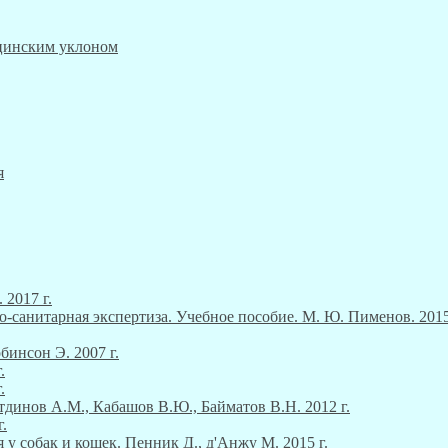
ицинским уклоном
я
 2017 г.
о-санитарная экспертиза. Учебное пособие. М. Ю. Пименов. 2015
инсон Э. 2007 г.
.
.
тдинов А.М., Кабашов В.Ю., Байматов В.Н. 2012 г.
.
 у собак и кошек. Пенник Д., д'Анжу М. 2015 г.