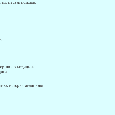
гия, первая помощь.
и
портивная медицина
цина
этика, история медицины