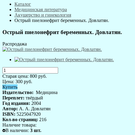
Каталог
Медицинская литература
Акушерство и гинекология
Острый пиелонефрит беременных. Довлатян.
Острый пиелонефрит беременных. Довлатян.
Распродажа
Старая цена:
800
руб.
Цена:
300
руб.
Купить
Издательство:
Медицина
Переплет:
твёрдый
Год издания:
2004
Автор:
А. А. Довлатян
ISBN:
5225047920
Кол-во страниц:
216
Наличие товара:
В наличии
:
3
шт.