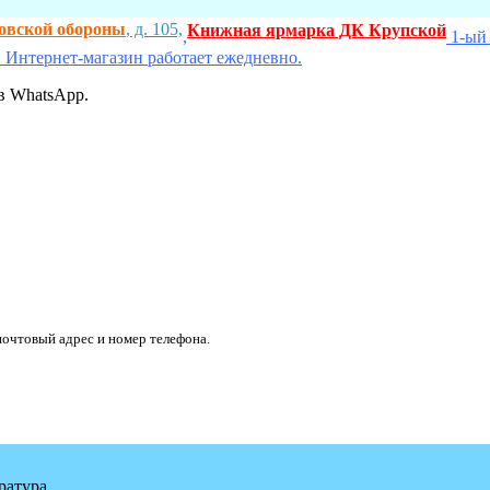
ховской обороны
, д. 105,
Книжная ярмарка ДК Крупской
,
1-ый 
 Интернет-магазин работает ежедневно.
в WhatsApp.
очтовый адрес и номер телефона.
ратура