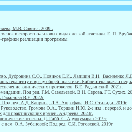
ляева, М.В. Савина. 2009г.
енок в скоростно-силовых видах легкой атлетики. Е. П. Врубле
ны-графики реализации программы.
во. Дубровина С.О., Новиков Е.И., Лапшин В.Н., Василенко Л.В
ощь терапевту и врачу общей практики. Библиотека врача-специ
еспечение клинических протоколов. В.Е. Радзинский. 2021г.
ендации. Под ред. Г.М. Савельевой, В.Н. Серова, Г.Т. Сухих. 2
. Гажонова В.Е. 2022г
 Под ред. А.Д. Каприна, Л.А. Ашрафяна, И.С. Стилиди. 2019г
уководство. Громова О.А., Торшин И.Ю. 2-е изд., перераб. и до
х для практикующих врачей. Андреева. 2023г.
линические аспекты. Д. Гибб, С. Арулкумаран 2019г
 с нем. О.А. Зубановой; Под ред. С.И. Роговской. 2019г