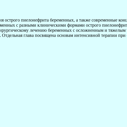
я острого пиелонефрита беременных, а также современные конце
ременных с разными клиническими формами острого пиелонефр
хирургическому лечению беременных с осложненным и тяжелым 
. Отдельная глава посвящена основам интенсивной терапии при