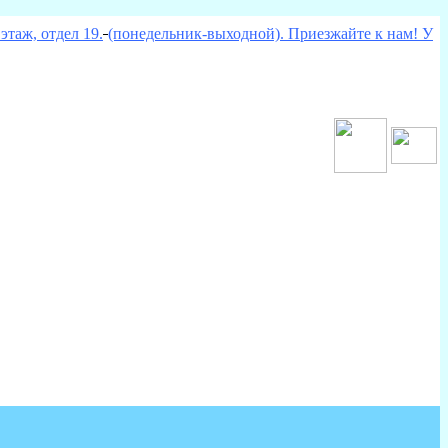
этаж, отдел 19.
(понедельник-выходной). Приезжайте к нам! У