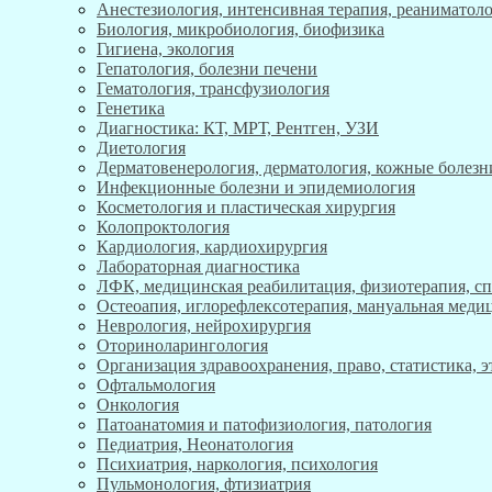
Анестезиология, интенсивная терапия, реаниматоло
Биология, микробиология, биофизика
Гигиена, экология
Гепатология, болезни печени
Гематология, трансфузиология
Генетика
Диагностика: КТ, МРТ, Рентген, УЗИ
Диетология
Дерматовенерология, дерматология, кожные болезн
Инфекционные болезни и эпидемиология
Косметология и пластическая хирургия
Колопроктология
Кардиология, кардиохирургия
Лабораторная диагностика
ЛФК, медицинская реабилитация, физиотерапия, с
Остеоапия, иглорефлексотерапия, мануальная меди
Неврология, нейрохирургия
Оториноларингология
Организация здравоохранения, право, статистика, 
Офтальмология
Онкология
Патоанатомия и патофизиология, патология
Педиатрия, Неонатология
Психиатрия, наркология, психология
Пульмонология, фтизиатрия