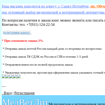
Наш магазин находится по адресу: г. Санкт-Петербург,
пр. Обу
нас огромный выбор медицинской и ветеринарной литературы.
По вопросам наличия и заказа книг можно звонить или писать 
Контакты: тел. +7(911) 124-22-54
телеграмм канал
* При самовывозе скидка 3%.
* Отправка заказа почтой России каждый день со вторника по воскресенье.
* Отправка заказа ТК СДЭК по России и СПБ в течение 1-3 дней.
* Отправляем книги после полной предоплаты заказа.
* Уважаемые покупатели, просим при оформлении заказа указывать точный п
__
Вход
|
Регистрация
МедВетЛит
Медицинская и ветеринарная лите