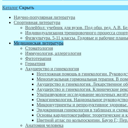
Каталог
Скрыть
Научно-популярная литература
Спортивная литература
Волейбол: учебник для вузов. Под общ. ред. А.В. Бе
Индивидуализация тренировочного процесса спортсм
Физкультура. 5-11 классы. Годовые и рабочие пла
Медицинская литература
Стоматология
Иммунология, аллергология
Фитотерапия
Гериатрия
Акушерство и гинекология
Неотложная помощь в гинекологии. Руководст
Менопаузальная гормональная терапия. В пом
Акушерство и гинекология. Лекарственное об
Акушерство и гинекология. Клинические реком
Ультразвуковое исследование молочных желёз
Онкогинекология. Национальное руководство.
Микронутриенты и репродуктивное здоровье. Р
Эндокринная гинекология в таблицах и схема
Основы кардиотокографии: теоретические и к
Цветной атлас по кольпоскопии. Бауэр Г.; Пер.
Анатомия человека