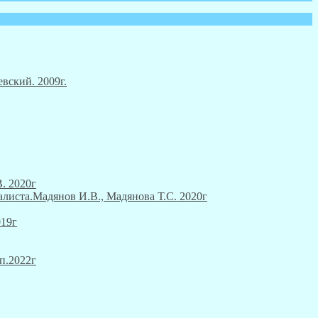
вский. 2009г.
. 2020г
алиста.Мадянов И.В., Мадянова Т.С. 2020г
019г
п.2022г