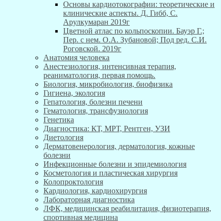
Основы кардиотокографии: теоретические и
клинические аспекты. Д. Гибб, С.
Арулкумаран 2019г
Цветной атлас по кольпоскопии. Бауэр Г.;
Пер. с нем. О.А. Зубановой; Под ред. С.И.
Роговской. 2019г
Анатомия человека
Анестезиология, интенсивная терапия,
реаниматология, первая помощь.
Биология, микробиология, биофизика
Гигиена, экология
Гепатология, болезни печени
Гематология, трансфузиология
Генетика
Диагностика: КТ, МРТ, Рентген, УЗИ
Диетология
Дерматовенерология, дерматология, кожные
болезни
Инфекционные болезни и эпидемиология
Косметология и пластическая хирургия
Колопроктология
Кардиология, кардиохирургия
Лабораторная диагностика
ЛФК, медицинская реабилитация, физиотерапия,
спортивная медицина