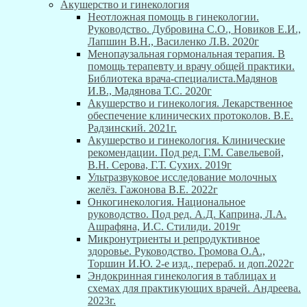
Акушерство и гинекология
Неотложная помощь в гинекологии.
Руководство. Дубровина С.О., Новиков Е.И.,
Лапшин В.Н., Василенко Л.В. 2020г
Менопаузальная гормональная терапия. В
помощь терапевту и врачу общей практики.
Библиотека врача-специалиста.Мадянов
И.В., Мадянова Т.С. 2020г
Акушерство и гинекология. Лекарственное
обеспечение клинических протоколов. В.Е.
Радзинский. 2021г.
Акушерство и гинекология. Клинические
рекомендации. Под ред. Г.М. Савельевой,
В.Н. Серова, Г.Т. Сухих. 2019г
Ультразвуковое исследование молочных
желёз. Гажонова В.Е. 2022г
Онкогинекология. Национальное
руководство. Под ред. А.Д. Каприна, Л.А.
Ашрафяна, И.С. Стилиди. 2019г
Микронутриенты и репродуктивное
здоровье. Руководство. Громова О.А.,
Торшин И.Ю. 2-е изд., перераб. и доп.2022г
Эндокринная гинекология в таблицах и
схемах для практикующих врачей. Андреева.
2023г.