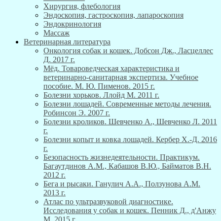
Хирургия, флебология
Эндоскопия, гастроскопия, лапароскопия
Эндокринология
Массаж
Ветеринарная литература
Онкология собак и кошек. Добсон Дж., Ласцеллес
Д. 2017 г.
Мёд. Товароведческая характеристика и
ветеринарно-санитарная экспертиза. Учебное
пособие. М. Ю. Пименов. 2015 г.
Болезни хорьков. Ллойд М. 2011 г.
Болезни лошадей. Современные методы лечения.
Робинсон Э. 2007 г.
Болезни кроликов. Шевченко А., Шевченко Л. 2011
г.
Болезни копыт и ковка лошадей. Кербер Х.-Д. 2016
г.
Безопасность жизнедеятельности. Практикум.
Багаутдинов А.М., Кабашов В.Ю., Байматов В.Н.
2012 г.
Бега и рысаки. Ганулич А.А., Ползунова А.М.
2013 г.
Атлас по ультразвуковой диагностике.
Исследования у собак и кошек. Пенник Д., д'Анжу
М. 2015 г.