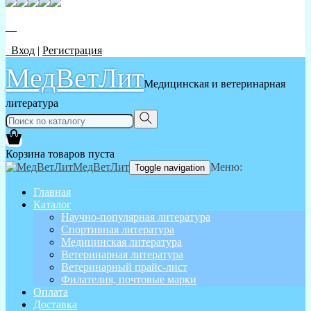
__
Вход
|
Регистрация
МедВетЛит
Медицинская и ветеринарная
литература
Корзина товаров пуста
МедВетЛит
Меню:
Toggle navigation
Главная
Каталог
Научно-популярная литература
Спортивная литература
Медицинская литература
Ветеринарная литература
Ветеринарный прайс-лист
Филателия, почтовые марки
Оплата
Доставка