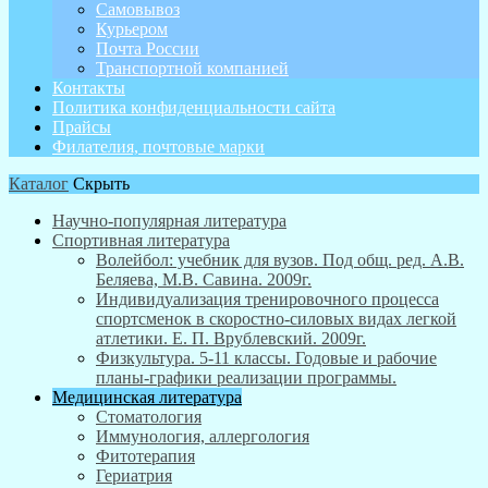
Самовывоз
Курьером
Почта России
Транспортной компанией
Контакты
Политика конфиденциальности сайта
Прайсы
Филателия, почтовые марки
Каталог
Скрыть
Научно-популярная литература
Спортивная литература
Волейбол: учебник для вузов. Под общ. ред. А.В.
Беляева, М.В. Савина. 2009г.
Индивидуализация тренировочного процесса
спортсменок в скоростно-силовых видах легкой
атлетики. Е. П. Врублевский. 2009г.
Физкультура. 5-11 классы. Годовые и рабочие
планы-графики реализации программы.
Медицинская литература
Стоматология
Иммунология, аллергология
Фитотерапия
Гериатрия