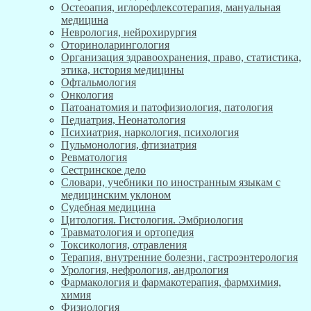
Остеоапия, иглорефлексотерапия, мануальная
медицина
Неврология, нейрохирургия
Оториноларингология
Организация здравоохранения, право, статистика,
этика, история медицины
Офтальмология
Онкология
Патоанатомия и патофизиология, патология
Педиатрия, Неонатология
Психиатрия, наркология, психология
Пульмонология, фтизиатрия
Ревматология
Сестринское дело
Словари, учебники по иностранным языкам с
медицинским уклоном
Судебная медицина
Цитология. Гистология. Эмбриология
Травматология и ортопедия
Токсикология, отравления
Терапия, внутренние болезни, гастроэнтерология
Урология, нефрология, андрология
Фармакология и фармакотерапия, фармхимия,
химия
Физиология