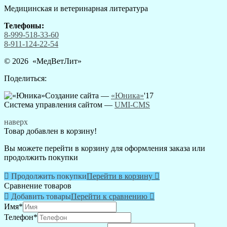
Медицинская и ветеринарная литература
Телефоны:
8-999-518-33-60
8-911-124-22-54
© 2026 «
МедВетЛит
»
Поделиться:
Создание сайта —
«Юника»
'17
Система управления сайтом
—
UMI-CMS
наверх
Товар добавлен в корзину!
Вы можете перейти в корзину для оформления заказа или
продолжить покупки

Продолжить покупки
Перейти в корзину

Сравнение товаров

Добавить товары
Перейти к сравнению

Имя
*
Телефон
*