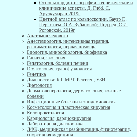
Основы кардиотокографии: теоретические и
клинические аспекты. Д. Гибб, С.
Арулкумаран 2019г
Цветной атлас по кольпоскопии. Бауэр Г.;
Пер. с нем. О.А. Зубановой; Под ред. С.И.
Роговской. 2019г
Анатомия человека
Анестезиология, интенсивная терапия,
реаниматология, первая помощь.
Биология, микробиология, биофизика
Гигиена, экология
Гепатология, болезни печени
Гематология, трансфузиология
Генетика
Диагностика: КТ, МРТ, Рентген, УЗИ
Диетология
Дерматовенерология, дерматология, кожные
болезни
Инфекционные болезни и эпидемиология
Косметология и пластическая хирургия
Колопроктология
Кардиология, кардиохирургия
Лабораторная диагностика
ЛФК, медицинская реабилитация, физиотерапия,
спортивная медицина