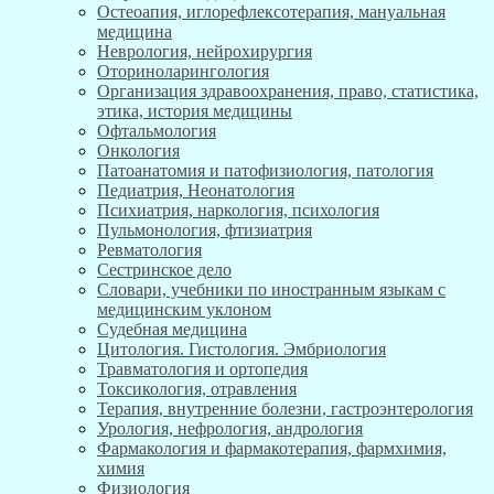
Остеоапия, иглорефлексотерапия, мануальная
медицина
Неврология, нейрохирургия
Оториноларингология
Организация здравоохранения, право, статистика,
этика, история медицины
Офтальмология
Онкология
Патоанатомия и патофизиология, патология
Педиатрия, Неонатология
Психиатрия, наркология, психология
Пульмонология, фтизиатрия
Ревматология
Сестринское дело
Словари, учебники по иностранным языкам с
медицинским уклоном
Судебная медицина
Цитология. Гистология. Эмбриология
Травматология и ортопедия
Токсикология, отравления
Терапия, внутренние болезни, гастроэнтерология
Урология, нефрология, андрология
Фармакология и фармакотерапия, фармхимия,
химия
Физиология