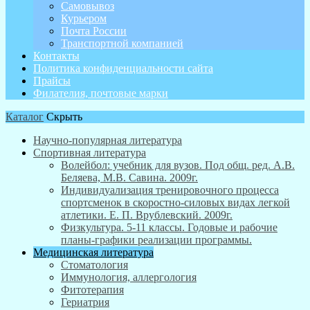
Самовывоз
Курьером
Почта России
Транспортной компанией
Контакты
Политика конфиденциальности сайта
Прайсы
Филателия, почтовые марки
Каталог
Скрыть
Научно-популярная литература
Спортивная литература
Волейбол: учебник для вузов. Под общ. ред. А.В.
Беляева, М.В. Савина. 2009г.
Индивидуализация тренировочного процесса
спортсменок в скоростно-силовых видах легкой
атлетики. Е. П. Врублевский. 2009г.
Физкультура. 5-11 классы. Годовые и рабочие
планы-графики реализации программы.
Медицинская литература
Стоматология
Иммунология, аллергология
Фитотерапия
Гериатрия