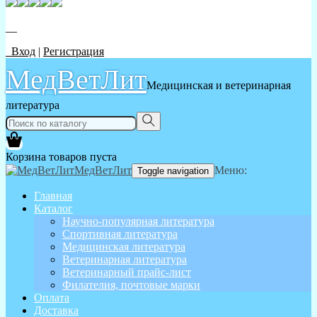
__
Вход
|
Регистрация
МедВетЛит
Медицинская и ветеринарная
литература
Корзина товаров пуста
МедВетЛит
Меню:
Toggle navigation
Главная
Каталог
Научно-популярная литература
Спортивная литература
Медицинская литература
Ветеринарная литература
Ветеринарный прайс-лист
Филателия, почтовые марки
Оплата
Доставка