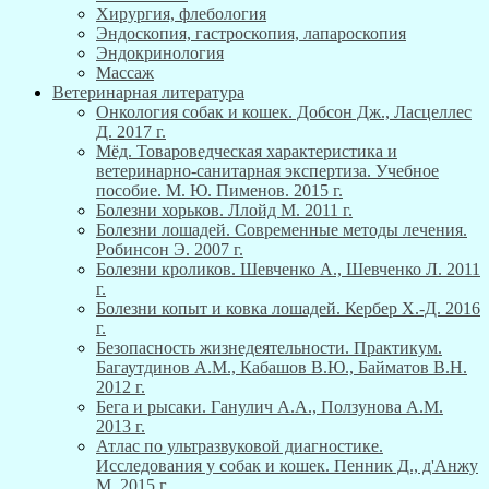
Хирургия, флебология
Эндоскопия, гастроскопия, лапароскопия
Эндокринология
Массаж
Ветеринарная литература
Онкология собак и кошек. Добсон Дж., Ласцеллес
Д. 2017 г.
Мёд. Товароведческая характеристика и
ветеринарно-санитарная экспертиза. Учебное
пособие. М. Ю. Пименов. 2015 г.
Болезни хорьков. Ллойд М. 2011 г.
Болезни лошадей. Современные методы лечения.
Робинсон Э. 2007 г.
Болезни кроликов. Шевченко А., Шевченко Л. 2011
г.
Болезни копыт и ковка лошадей. Кербер Х.-Д. 2016
г.
Безопасность жизнедеятельности. Практикум.
Багаутдинов А.М., Кабашов В.Ю., Байматов В.Н.
2012 г.
Бега и рысаки. Ганулич А.А., Ползунова А.М.
2013 г.
Атлас по ультразвуковой диагностике.
Исследования у собак и кошек. Пенник Д., д'Анжу
М. 2015 г.