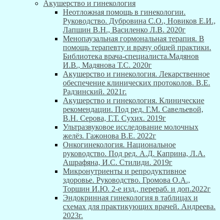
Акушерство и гинекология
Неотложная помощь в гинекологии.
Руководство. Дубровина С.О., Новиков Е.И.,
Лапшин В.Н., Василенко Л.В. 2020г
Менопаузальная гормональная терапия. В
помощь терапевту и врачу общей практики.
Библиотека врача-специалиста.Мадянов
И.В., Мадянова Т.С. 2020г
Акушерство и гинекология. Лекарственное
обеспечение клинических протоколов. В.Е.
Радзинский. 2021г.
Акушерство и гинекология. Клинические
рекомендации. Под ред. Г.М. Савельевой,
В.Н. Серова, Г.Т. Сухих. 2019г
Ультразвуковое исследование молочных
желёз. Гажонова В.Е. 2022г
Онкогинекология. Национальное
руководство. Под ред. А.Д. Каприна, Л.А.
Ашрафяна, И.С. Стилиди. 2019г
Микронутриенты и репродуктивное
здоровье. Руководство. Громова О.А.,
Торшин И.Ю. 2-е изд., перераб. и доп.2022г
Эндокринная гинекология в таблицах и
схемах для практикующих врачей. Андреева.
2023г.