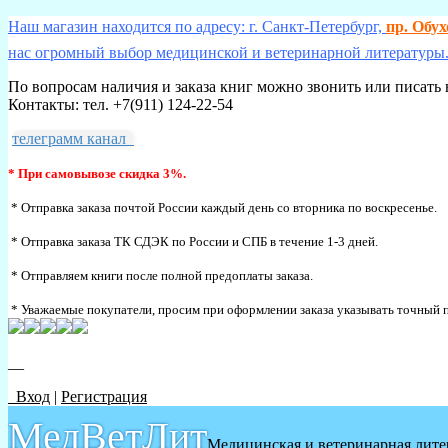
Наш магазин находится по адресу: г. Санкт-Петербург,
пр. Обу
нас огромный выбор медицинской и ветеринарной литературы.
По вопросам наличия и заказа книг можно звонить или писать 
Контакты: тел. +7(911) 124-22-54
телеграмм канал
* При самовывозе скидка 3%.
* Отправка заказа почтой России каждый день со вторника по воскресенье.
* Отправка заказа ТК СДЭК по России и СПБ в течение 1-3 дней.
* Отправляем книги после полной предоплаты заказа.
* Уважаемые покупатели, просим при оформлении заказа указывать точный п
__
Вход
|
Регистрация
МедВетЛит
Медицинская и ветеринарная лите