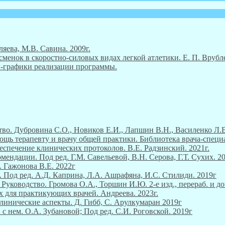
ляева, М.В. Савина. 2009г.
енок в скоростно-силовых видах легкой атлетики. Е. П. Врубле
ны-графики реализации программы.
во. Дубровина С.О., Новиков Е.И., Лапшин В.Н., Василенко Л.В
ощь терапевту и врачу общей практики. Библиотека врача-специ
еспечение клинических протоколов. В.Е. Радзинский. 2021г.
ендации. Под ред. Г.М. Савельевой, В.Н. Серова, Г.Т. Сухих. 2
. Гажонова В.Е. 2022г
 Под ред. А.Д. Каприна, Л.А. Ашрафяна, И.С. Стилиди. 2019г
уководство. Громова О.А., Торшин И.Ю. 2-е изд., перераб. и до
х для практикующих врачей. Андреева. 2023г.
линические аспекты. Д. Гибб, С. Арулкумаран 2019г
 с нем. О.А. Зубановой; Под ред. С.И. Роговской. 2019г