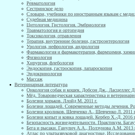
Ревматология
Сестринское дело
Словари, учебники по иностранным языкам с мед
Судебная медицина
Цитология. Гистология. Эмбриология
Травматология и ортопедия
Токсикология, отравления
Терапия, внутренние болезни, гастроэнтерология
Урология, нефрология, андрология
Фармакология и фармакотерапия, фармхимия, хими
Физиология
Хирургия, флебология
Эндоскопия, гастроскопия, лапароскопия
Эндокринология
Массаж
Ветеринарная литература
Онкология собак и кошек. Добсон Дж., Ласцеллес Д.
Мёд. Товароведческая характеристика и ветеринарн
Болезни хорьков. Ллойд М. 2011 г.
Болезни лошадей. Современные методы лечения. Роб
Болезни кроликов. Шевченко А., Шевченко Л. 2011 г
Болезни копыт и ковка лошадей. Кербер Х.-Д. 2016 г
Безопасность жизнедеятельности. Практикум. Багау
Бега и рысаки. Ганулич А.А., Ползунова А.М. 2013 г
Атлас по ультразвуковой диагностике. Исследования