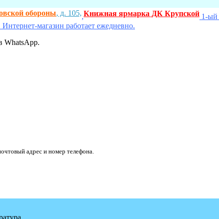
ховской обороны
, д. 105,
Книжная ярмарка ДК Крупской
,
1-ый 
 Интернет-магазин работает ежедневно.
в WhatsApp.
очтовый адрес и номер телефона.
ратура