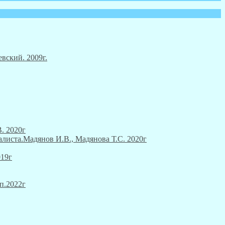
вский. 2009г.
. 2020г
алиста.Мадянов И.В., Мадянова Т.С. 2020г
019г
п.2022г