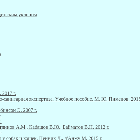
ицинским уклоном
я
 2017 г.
о-санитарная экспертиза. Учебное пособие. М. Ю. Пименов. 2015
инсон Э. 2007 г.
.
.
тдинов А.М., Кабашов В.Ю., Байматов В.Н. 2012 г.
.
 у собак и кошек. Пенник Д., д'Анжу М. 2015 г.