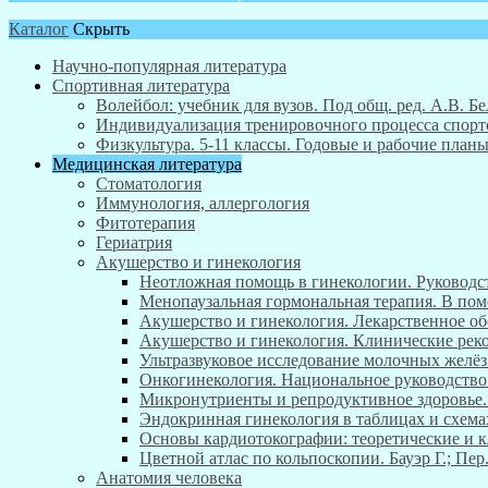
Каталог
Скрыть
Научно-популярная литература
Спортивная литература
Волейбол: учебник для вузов. Под общ. ред. А.В. Бе
Индивидуализация тренировочного процесса спортсм
Физкультура. 5-11 классы. Годовые и рабочие пла
Медицинская литература
Стоматология
Иммунология, аллергология
Фитотерапия
Гериатрия
Акушерство и гинекология
Неотложная помощь в гинекологии. Руководст
Менопаузальная гормональная терапия. В пом
Акушерство и гинекология. Лекарственное об
Акушерство и гинекология. Клинические реком
Ультразвуковое исследование молочных желёз
Онкогинекология. Национальное руководство.
Микронутриенты и репродуктивное здоровье. Р
Эндокринная гинекология в таблицах и схема
Основы кардиотокографии: теоретические и к
Цветной атлас по кольпоскопии. Бауэр Г.; Пер.
Анатомия человека