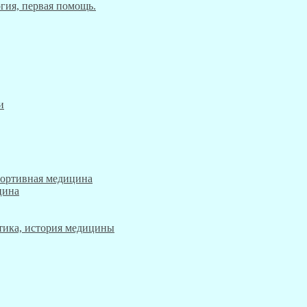
гия, первая помощь.
и
портивная медицина
цина
этика, история медицины