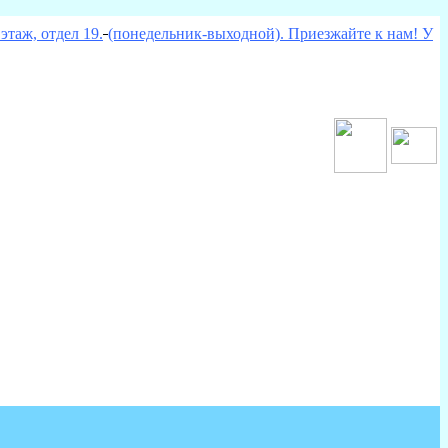
этаж, отдел 19.
(понедельник-выходной). Приезжайте к нам! У