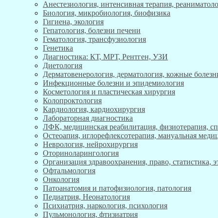
Анестезиология, интенсивная терапия, реаниматоло
Биология, микробиология, биофизика
Гигиена, экология
Гепатология, болезни печени
Гематология, трансфузиология
Генетика
Диагностика: КТ, МРТ, Рентген, УЗИ
Диетология
Дерматовенерология, дерматология, кожные болезн
Инфекционные болезни и эпидемиология
Косметология и пластическая хирургия
Колопроктология
Кардиология, кардиохирургия
Лабораторная диагностика
ЛФК, медицинская реабилитация, физиотерапия, с
Остеоапия, иглорефлексотерапия, мануальная меди
Неврология, нейрохирургия
Оториноларингология
Организация здравоохранения, право, статистика, 
Офтальмология
Онкология
Патоанатомия и патофизиология, патология
Педиатрия, Неонатология
Психиатрия, наркология, психология
Пульмонология, фтизиатрия