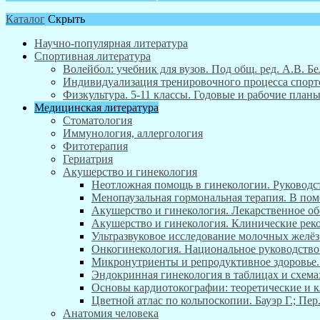
Каталог
Скрыть
Научно-популярная литература
Спортивная литература
Волейбол: учебник для вузов. Под общ. ред. А.В. Бе
Индивидуализация тренировочного процесса спортсм
Физкультура. 5-11 классы. Годовые и рабочие пла
Медицинская литература
Стоматология
Иммунология, аллергология
Фитотерапия
Гериатрия
Акушерство и гинекология
Неотложная помощь в гинекологии. Руководст
Менопаузальная гормональная терапия. В пом
Акушерство и гинекология. Лекарственное об
Акушерство и гинекология. Клинические реком
Ультразвуковое исследование молочных желёз
Онкогинекология. Национальное руководство.
Микронутриенты и репродуктивное здоровье. Р
Эндокринная гинекология в таблицах и схема
Основы кардиотокографии: теоретические и к
Цветной атлас по кольпоскопии. Бауэр Г.; Пер.
Анатомия человека