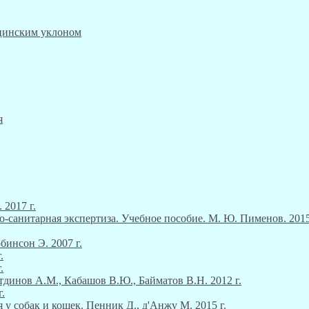
ицинским уклоном
я
 2017 г.
о-санитарная экспертиза. Учебное пособие. М. Ю. Пименов. 2015
инсон Э. 2007 г.
.
.
тдинов А.М., Кабашов В.Ю., Байматов В.Н. 2012 г.
.
 у собак и кошек. Пенник Д., д'Анжу М. 2015 г.