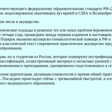
оответствующего федеральному образовательному стандарту РФ (
 при лицензировании окончивших вуз врачей в США и Великобри
ом числе в акушерстве.
линические подходы в решении тех или иных проблем беременно
е четыре года, прошедшие между первым изданием и настоящим.
 Порядок оказания акушерско-гинекологической помощи в РФ и к
в классический текст современное практическое акушерство пред
образования.
цам, но и студентам из России, которые планируют нострификац
лассификаций, иллюстративный материал и несколько уровней са
споможения и преподавания, одновременно подготовившись к с
ским ординаторам, акушерам-гинекологам и врачам общей практи
ий. Последнее происходит сейчас с чрезвычайной быстротой, и 
ого медицинского образования.