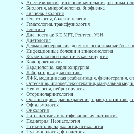
Анестезиология, интенсивная терапия, реаниматоло
Биология, микробиология, биофизика
Гигиена, экология
Гепатология, болезни печени
Гематология, трансфузиология
Генетика
Диагностика: КТ, МРТ, Рентген, УЗИ
Диетология
Дерматовенерология, дерматология, кожные болезн
Инфекционные болезни и эпидемиология
Косметология и пластическая хирургия
Колопроктология
Кардиология, кардиохирургия
Лабораторная диагностика
ЛФК, медицинская реабилитация, физиотерапия, с
Остеоапия, иглорефлексотерапия, мануальная меди
Неврология, нейрохирургия
Оториноларингология
Организация здравоохранения, право, статистика, 
Офтальмология
Онкология
Патоанатомия и патофизиология, патология
Педиатрия, Неонатология
Психиатрия, наркология, психология
Пульмонология, фтизиатрия