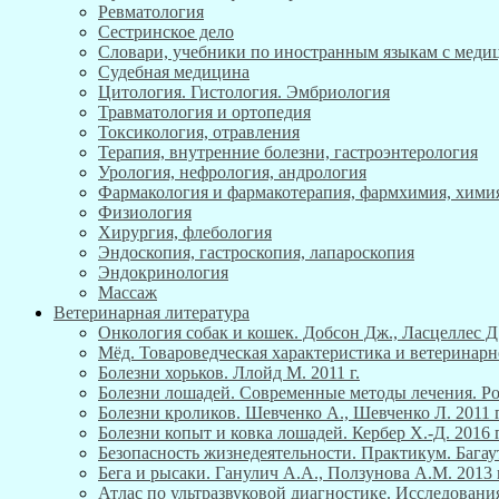
Ревматология
Сестринское дело
Словари, учебники по иностранным языкам с мед
Судебная медицина
Цитология. Гистология. Эмбриология
Травматология и ортопедия
Токсикология, отравления
Терапия, внутренние болезни, гастроэнтерология
Урология, нефрология, андрология
Фармакология и фармакотерапия, фармхимия, хими
Физиология
Хирургия, флебология
Эндоскопия, гастроскопия, лапароскопия
Эндокринология
Массаж
Ветеринарная литература
Онкология собак и кошек. Добсон Дж., Ласцеллес Д.
Мёд. Товароведческая характеристика и ветеринарн
Болезни хорьков. Ллойд М. 2011 г.
Болезни лошадей. Современные методы лечения. Роб
Болезни кроликов. Шевченко А., Шевченко Л. 2011 г
Болезни копыт и ковка лошадей. Кербер Х.-Д. 2016 г
Безопасность жизнедеятельности. Практикум. Багау
Бега и рысаки. Ганулич А.А., Ползунова А.М. 2013 г
Атлас по ультразвуковой диагностике. Исследования