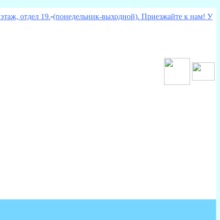
этаж, отдел 19.
(понедельник-выходной). Приезжайте к нам! У