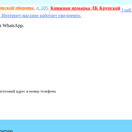
ховской обороны
, д. 105,
Книжная ярмарка ДК Крупской
,
1-ый 
 Интернет-магазин работает ежедневно.
в WhatsApp.
очтовый адрес и номер телефона.
ратура