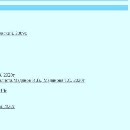
вский. 2009г.
. 2020г
алиста.Мадянов И.В., Мадянова Т.С. 2020г
019г
п.2022г