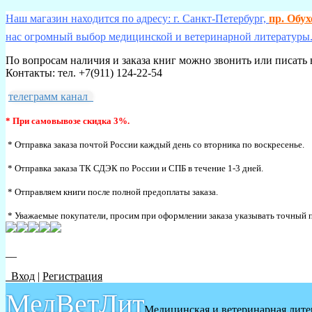
Наш магазин находится по адресу: г. Санкт-Петербург,
пр. Обу
нас огромный выбор медицинской и ветеринарной литературы.
По вопросам наличия и заказа книг можно звонить или писать 
Контакты: тел. +7(911) 124-22-54
телеграмм канал
* При самовывозе скидка 3%.
* Отправка заказа почтой России каждый день со вторника по воскресенье.
* Отправка заказа ТК СДЭК по России и СПБ в течение 1-3 дней.
* Отправляем книги после полной предоплаты заказа.
* Уважаемые покупатели, просим при оформлении заказа указывать точный п
__
Вход
|
Регистрация
МедВетЛит
Медицинская и ветеринарная лите