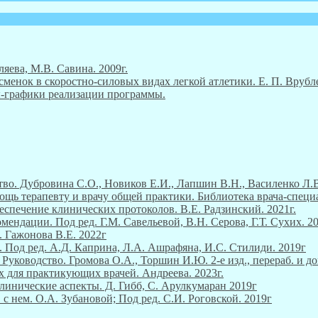
ляева, М.В. Савина. 2009г.
енок в скоростно-силовых видах легкой атлетики. Е. П. Врубле
ны-графики реализации программы.
во. Дубровина С.О., Новиков Е.И., Лапшин В.Н., Василенко Л.В
ощь терапевту и врачу общей практики. Библиотека врача-специ
еспечение клинических протоколов. В.Е. Радзинский. 2021г.
ендации. Под ред. Г.М. Савельевой, В.Н. Серова, Г.Т. Сухих. 2
. Гажонова В.Е. 2022г
 Под ред. А.Д. Каприна, Л.А. Ашрафяна, И.С. Стилиди. 2019г
уководство. Громова О.А., Торшин И.Ю. 2-е изд., перераб. и до
х для практикующих врачей. Андреева. 2023г.
линические аспекты. Д. Гибб, С. Арулкумаран 2019г
 с нем. О.А. Зубановой; Под ред. С.И. Роговской. 2019г