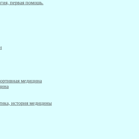
гия, первая помощь.
и
портивная медицина
цина
этика, история медицины