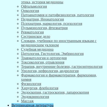
этика, история медицины
Офтальмология
Онкология
Патоанатомия и патофизиология, патология
Педиатрия, Неонатология
Психиатрия, наркология, психология
Пульмонология, фтизиатрия
Ревматология
Сестринское дело
Словари, учебники по иностранным языкам с
медицинским уклоном
Судебная медицина
Цитология. Гистология. Эмбриология
Травматология и ортопедия
Токсикология, отравления
Терапия, внутренние болезни, гастроэнтерология
Урология, нефрология, андрология
Фармакология и фармакотерапия, фармхимия,
химия
Физиология
Хирургия, флебология
Эндоскопия, гастроскопия, лапароскопия
Эндокринология
Массаж
Ветеринарная литература