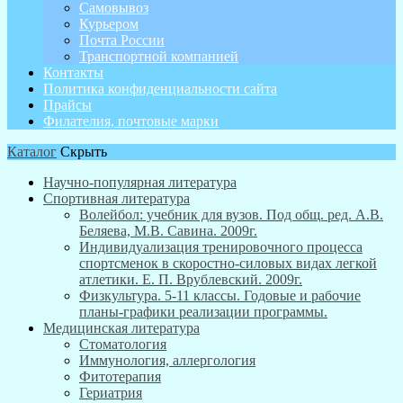
Самовывоз
Курьером
Почта России
Транспортной компанией
Контакты
Политика конфиденциальности сайта
Прайсы
Филателия, почтовые марки
Каталог
Скрыть
Научно-популярная литература
Спортивная литература
Волейбол: учебник для вузов. Под общ. ред. А.В.
Беляева, М.В. Савина. 2009г.
Индивидуализация тренировочного процесса
спортсменок в скоростно-силовых видах легкой
атлетики. Е. П. Врублевский. 2009г.
Физкультура. 5-11 классы. Годовые и рабочие
планы-графики реализации программы.
Медицинская литература
Стоматология
Иммунология, аллергология
Фитотерапия
Гериатрия