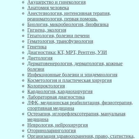
Акушерство и гинекология
Анатомия человека
Анестезиология, интенсивная терапия,
реаниматология, первая помощь.
Биология, микробиология, биофизика
Гигиена, экология
Гепатология, болезни печени
Гематология, трансфузиология
Генетика
Диагностика: КТ, МРТ, Рентген, УЗИ
Диетология
Дерматовенерология, дерматология, кожные
болезни
Инфекционные болезни и эпидемиология
Косметология и пластическая хирургия
Колопроктология
Кардиология, кардиохирургия
Лабораторная диагностика
ЛФК, медицинская реабилитация, физиотерапия,
спортивная медицина
Остеоапия, иглорефлексотерапия, мануальная
медицина
Неврология, нейрохирургия
Оториноларингология
Организация здравоохранения, право, статистика,