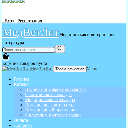
__
Вход
|
Регистрация
МедВетЛит
Медицинская и ветеринарная
литература
Корзина товаров пуста
МедВетЛит
Меню:
Toggle navigation
Главная
Каталог
Научно-популярная литература
Спортивная литература
Медицинская литература
Ветеринарная литература
Ветеринарный прайс-лист
Филателия, почтовые марки
Оплата
Доставка