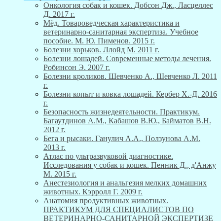
Онкология собак и кошек. Добсон Дж., Ласцеллес
Д. 2017 г.
Мёд. Товароведческая характеристика и
ветеринарно-санитарная экспертиза. Учебное
пособие. М. Ю. Пименов. 2015 г.
Болезни хорьков. Ллойд М. 2011 г.
Болезни лошадей. Современные методы лечения.
Робинсон Э. 2007 г.
Болезни кроликов. Шевченко А., Шевченко Л. 2011
г.
Болезни копыт и ковка лошадей. Кербер Х.-Д. 2016
г.
Безопасность жизнедеятельности. Практикум.
Багаутдинов А.М., Кабашов В.Ю., Байматов В.Н.
2012 г.
Бега и рысаки. Ганулич А.А., Ползунова А.М.
2013 г.
Атлас по ультразвуковой диагностике.
Исследования у собак и кошек. Пенник Д., д'Анжу
М. 2015 г.
Анестезиология и анальгезия мелких домашних
животных. Кэрролл Г. 2009 г.
Анатомия продуктивных животных.
ПРАКТИКУМ ДЛЯ СПЕЦИАЛИСТОВ ПО
ВЕТЕРИНАРНО-САНИТАРНОЙ ЭКСПЕРТИЗЕ