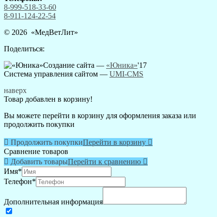
8-999-518-33-60
8-911-124-22-54
© 2026 «
МедВетЛит
»
Поделиться:
Создание сайта —
«Юника»
'17
Система управления сайтом
—
UMI-CMS
наверх
Товар добавлен в корзину!
Вы можете перейти в корзину для оформления заказа или
продолжить покупки

Продолжить покупки
Перейти в корзину

Сравнение товаров

Добавить товары
Перейти к сравнению

Имя
*
Телефон
*
Дополнительная информация