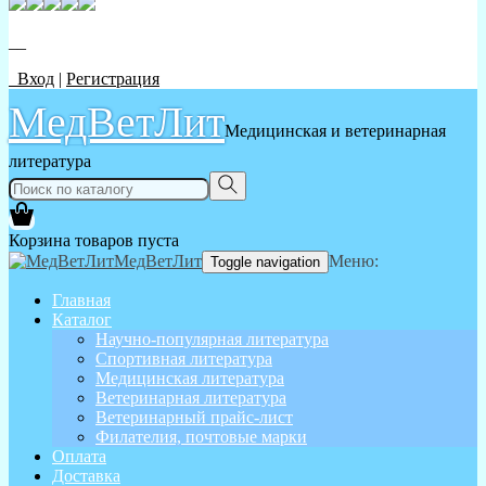
__
Вход
|
Регистрация
МедВетЛит
Медицинская и ветеринарная
литература
Корзина товаров пуста
МедВетЛит
Меню:
Toggle navigation
Главная
Каталог
Научно-популярная литература
Спортивная литература
Медицинская литература
Ветеринарная литература
Ветеринарный прайс-лист
Филателия, почтовые марки
Оплата
Доставка