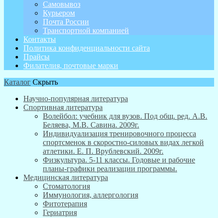
Самовывоз
Курьером
Почта России
Транспортной компанией
Контакты
Политика конфиденциальности сайта
Прайсы
Филателия, почтовые марки
Каталог
Скрыть
Научно-популярная литература
Спортивная литература
Волейбол: учебник для вузов. Под общ. ред. А.В.
Беляева, М.В. Савина. 2009г.
Индивидуализация тренировочного процесса
спортсменок в скоростно-силовых видах легкой
атлетики. Е. П. Врублевский. 2009г.
Физкультура. 5-11 классы. Годовые и рабочие
планы-графики реализации программы.
Медицинская литература
Стоматология
Иммунология, аллергология
Фитотерапия
Гериатрия