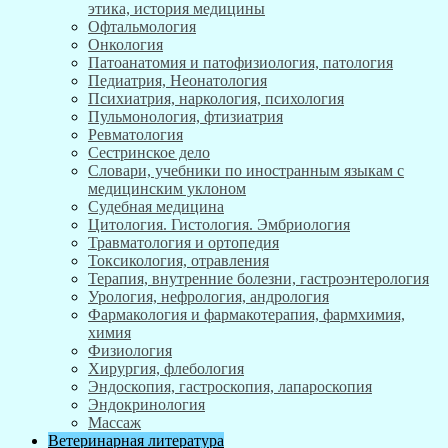
этика, история медицины
Офтальмология
Онкология
Патоанатомия и патофизиология, патология
Педиатрия, Неонатология
Психиатрия, наркология, психология
Пульмонология, фтизиатрия
Ревматология
Сестринское дело
Словари, учебники по иностранным языкам с
медицинским уклоном
Судебная медицина
Цитология. Гистология. Эмбриология
Травматология и ортопедия
Токсикология, отравления
Терапия, внутренние болезни, гастроэнтерология
Урология, нефрология, андрология
Фармакология и фармакотерапия, фармхимия,
химия
Физиология
Хирургия, флебология
Эндоскопия, гастроскопия, лапароскопия
Эндокринология
Массаж
Ветеринарная литература