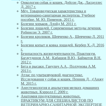
Онкология собак и кошек. Добсон Дж., Ласцеллес
Д. 2017 г.
Мёд. Товароведческая характеристика и
ветеринарно-санитарная экспертиза. Учебное
пособие. М. Ю. Пименов. 2015 г.
Болезни хорьков. Ллойд М. 2011 г.
Болезни лошадей. Современные методы лечения.
Робинсон Э. 2007 г.
Болезни кроликов. Шевченко А., Шевченко Л. 2011
г.
Болезни копыт и ковка лошадей. Кербер Х.-Д. 2016
г.
Безопасность жизнедеятельности. Практикум.
Багаутдинов А.М., Кабашов В.Ю., Байматов В.Н.
2012 г.
Бега и рысаки. Ганулич А.А., Ползунова А.М.
2013 г.
Атлас по ультразвуковой диагностике.
Исследования у собак и кошек. Пенник Д., д'Анжу
М. 2015 г.
Анестезиология и анальгезия мелких домашних
животных. Кэрролл Г. 2009 г.
Анатомия продуктивных животных.
ПРАКТИКУМ ДЛЯ СПЕЦИАЛИСТОВ ПО
ВЕТЕРИНАРНО-САНИТАРНОЙ ЭКСПЕРТИЗЕ