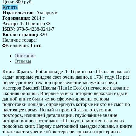
Цена:
800
руб.
Купить
Издательство:
Аквариум
Год издания:
2014 г
Автор:
Ля Гериньер Ф.
ISBN:
978-5-4238-0241-7
Кол-во страниц:
320
Наличие товара:
В наличии
:
1
шт.
Описание
Отзывы
Книга Франсуа Робишона де Ля Гериньера «Школа верховой
езды» впервые увидела свет очень давно, в 1734 году. Не раз
переизданное с тех пор произведение заслужило среди
мастеров Высшей Школы (Наи1е Есо1е) негласное название
«конная библия». Впервые за всю историю верховой езды в
данной книге были четко сформулированы основы
подготовки лошади, опровергнуть которые никто не смог по
настоящее время. Ясный и простой язык, отсутствие
повторов, излишней детализации, глубочайшее знание
истории вопроса отличают «Школу» от множества других
подобных книг. Наряду с методикой выездки лошади, в книге
также дается учение об экстерьере лошади и критерии ее