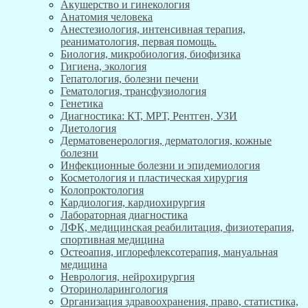
Акушерство и гинекология
Анатомия человека
Анестезиология, интенсивная терапия,
реаниматология, первая помощь.
Биология, микробиология, биофизика
Гигиена, экология
Гепатология, болезни печени
Гематология, трансфузиология
Генетика
Диагностика: КТ, МРТ, Рентген, УЗИ
Диетология
Дерматовенерология, дерматология, кожные
болезни
Инфекционные болезни и эпидемиология
Косметология и пластическая хирургия
Колопроктология
Кардиология, кардиохирургия
Лабораторная диагностика
ЛФК, медицинская реабилитация, физиотерапия,
спортивная медицина
Остеоапия, иглорефлексотерапия, мануальная
медицина
Неврология, нейрохирургия
Оториноларингология
Организация здравоохранения, право, статистика,