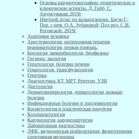
Основы кардиотокографии: теоретические и
клинические аспекты. Д. Гибб, С.
Арулкумаран 2019г
Цветной атлас по кольпоскопии. Бауэр Г.;
Пер. с нем. О.А. Зубановой; Под ред. С.И.
Роговской. 2019г
Анатомия человека
Анестезиология, интенсивная терапия,
реаниматология, первая помощь.
Биология, микробиология, биофизика
Гигиена, экология
Гепатология, болезни печени
Гематология, трансфузиология
Генетика
Диагностика: КТ, МРТ, Рентген, УЗИ
Диетология
Дерматовенерология, дерматология, кожные
болезни
Инфекционные болезни и эпидемиология
Косметология и пластическая хирургия
Колопроктология
Кардиология, кардиохирургия
Лабораторная диагностика
ЛФК, медицинская реабилитация, физиотерапия,
спортивная медицина