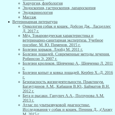
Хирургия, флебология
Эндоскопия, гастроскопия, лапароскопия
Эндокринология
Массаж
Ветеринарная литература
Онкология собак и кошек. Добсон Дж., Ласцеллес
Д. 2017 г.
Мёд. Товароведческая характеристика и
ветеринарно-санитарная экспертиза. Учебное
пособие. М. Ю. Пименов. 2015 г.
Болезни хорьков. Ллойд М. 2011 г.
Болезни лошадей. Современные методы лечения.
Робинсон Э. 2007 г.
Болезни кроликов. Шевченко А., Шевченко Л. 2011
г.
Болезни копыт и ковка лошадей. Кербер Х.-Д. 2016
г.
Безопасность жизнедеятельности. Практикум.
Багаутдинов А.М., Кабашов В.Ю., Байматов В.Н.
2012 г.
Бега и рысаки. Ганулич А.А., Ползунова А.М.
2013 г.
Атлас по ультразвуковой диагностике.
Исследования у собак и кошек. Пенник Д., д'Анжу
М. 2015 г.