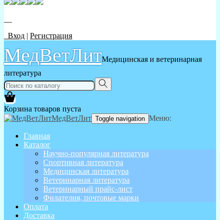
__
Вход
|
Регистрация
МедВетЛит
Медицинская и ветеринарная
литература
Корзина товаров пуста
МедВетЛит
Меню:
Toggle navigation
Главная
Каталог
Научно-популярная литература
Спортивная литература
Медицинская литература
Ветеринарная литература
Ветеринарный прайс-лист
Филателия, почтовые марки
Оплата
Доставка