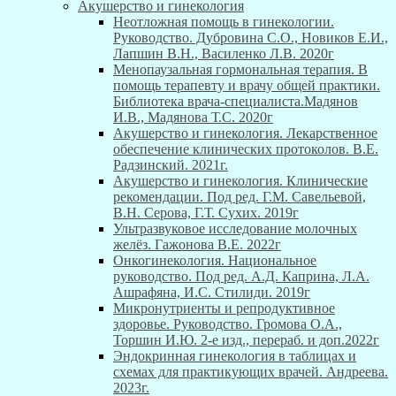
Акушерство и гинекология
Неотложная помощь в гинекологии.
Руководство. Дубровина С.О., Новиков Е.И.,
Лапшин В.Н., Василенко Л.В. 2020г
Менопаузальная гормональная терапия. В
помощь терапевту и врачу общей практики.
Библиотека врача-специалиста.Мадянов
И.В., Мадянова Т.С. 2020г
Акушерство и гинекология. Лекарственное
обеспечение клинических протоколов. В.Е.
Радзинский. 2021г.
Акушерство и гинекология. Клинические
рекомендации. Под ред. Г.М. Савельевой,
В.Н. Серова, Г.Т. Сухих. 2019г
Ультразвуковое исследование молочных
желёз. Гажонова В.Е. 2022г
Онкогинекология. Национальное
руководство. Под ред. А.Д. Каприна, Л.А.
Ашрафяна, И.С. Стилиди. 2019г
Микронутриенты и репродуктивное
здоровье. Руководство. Громова О.А.,
Торшин И.Ю. 2-е изд., перераб. и доп.2022г
Эндокринная гинекология в таблицах и
схемах для практикующих врачей. Андреева.
2023г.