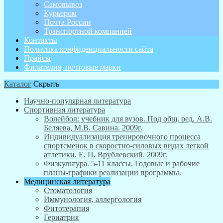
Самовывоз
Курьером
Почта России
Транспортной компанией
Контакты
Политика конфиденциальности сайта
Прайсы
Филателия, почтовые марки
Каталог
Скрыть
Научно-популярная литература
Спортивная литература
Волейбол: учебник для вузов. Под общ. ред. А.В.
Беляева, М.В. Савина. 2009г.
Индивидуализация тренировочного процесса
спортсменок в скоростно-силовых видах легкой
атлетики. Е. П. Врублевский. 2009г.
Физкультура. 5-11 классы. Годовые и рабочие
планы-графики реализации программы.
Медицинская литература
Стоматология
Иммунология, аллергология
Фитотерапия
Гериатрия