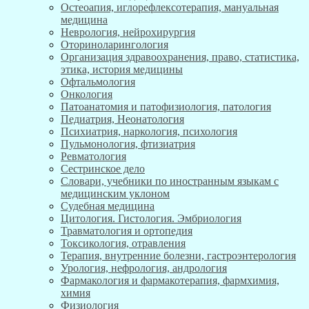
Остеоапия, иглорефлексотерапия, мануальная
медицина
Неврология, нейрохирургия
Оториноларингология
Организация здравоохранения, право, статистика,
этика, история медицины
Офтальмология
Онкология
Патоанатомия и патофизиология, патология
Педиатрия, Неонатология
Психиатрия, наркология, психология
Пульмонология, фтизиатрия
Ревматология
Сестринское дело
Словари, учебники по иностранным языкам с
медицинским уклоном
Судебная медицина
Цитология. Гистология. Эмбриология
Травматология и ортопедия
Токсикология, отравления
Терапия, внутренние болезни, гастроэнтерология
Урология, нефрология, андрология
Фармакология и фармакотерапия, фармхимия,
химия
Физиология