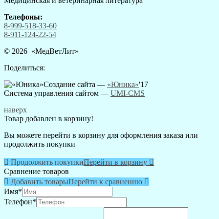
Медицинская и ветеринарная литература
Телефоны:
8-999-518-33-60
8-911-124-22-54
© 2026 «
МедВетЛит
»
Поделиться:
Создание сайта —
«Юника»
'17
Система управления сайтом
—
UMI-CMS
наверх
Товар добавлен в корзину!
Вы можете перейти в корзину для оформления заказа или
продолжить покупки

Продолжить покупки
Перейти в корзину

Сравнение товаров

Добавить товары
Перейти к сравнению

Имя
*
Телефон
*